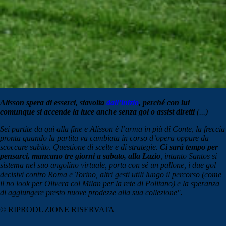
Alisson spera di esserci, stavolta
dall’inizio
, perché con lui
comunque si accende la luce anche senza gol o assist diretti
(...)
Sei partite da qui alla fine e Alisson è l’arma in più di Conte, la freccia
pronta quando la partita va cambiata in corso d’opera oppure da
scoccare subito. Questione di scelte e di strategie.
Ci sarà tempo per
pensarci, mancano tre giorni a sabato, alla Lazio
, intanto Santos si
sistema nel suo angolino virtuale, porta con sé un pallone, i due gol
decisivi contro Roma e Torino, altri gesti utili lungo il percorso (come
il no look per Olivera col Milan per la rete di Politano) e la speranza
di aggiungere presto nuove prodezze alla sua collezione".
© RIPRODUZIONE RISERVATA