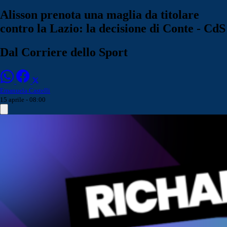
Alisson prenota una maglia da titolare
contro la Lazio: la decisione di Conte - CdS
Dal Corriere dello Sport
Emanuela Castelli
15 aprile - 08:00