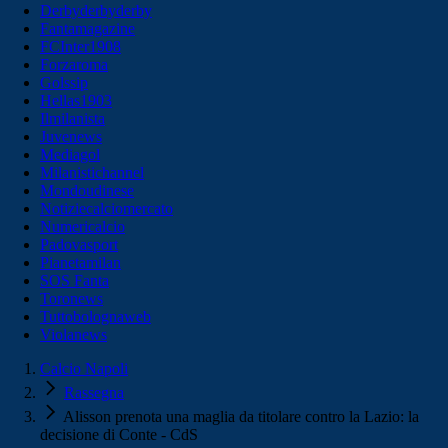
Derbyderbyderby
Fantamagazine
FCInter1908
Forzaroma
Golssip
Hellas1903
Ilmilanista
Juvenews
Mediagol
Milanistichannel
Mondoudinese
Notiziecalciomercato
Numericalcio
Padovasport
Pianetamilan
SOS Fanta
Toronews
Tuttobolognaweb
Violanews
Calcio Napoli
Rassegna
Alisson prenota una maglia da titolare contro la Lazio: la
decisione di Conte - CdS