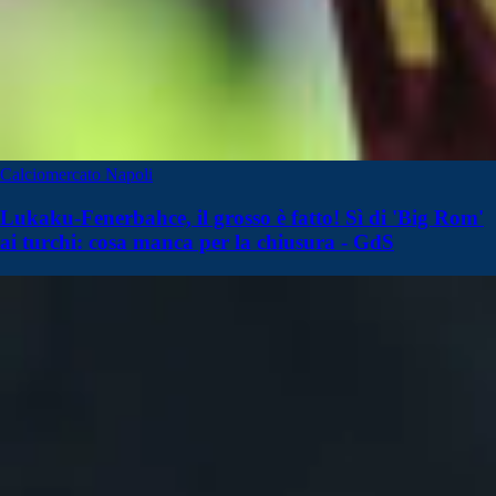
Calciomercato Napoli
Lukaku-Fenerbahce, il grosso è fatto! Sì di 'Big Rom'
ai turchi: cosa manca per la chiusura - GdS