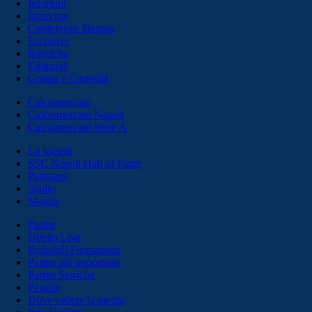
Infortuni
Interviste
Conferenze Stampa
Esclusive
Rubriche
Editoriali
Gossip e Curiosità
Calciomercato
Calciomercato Napoli
Calciomercato Serie A
La società
SSC Napoli Hall of Fame
Palmares
Stadio
Maglia
Partite
Diretta Live
Probabili Formazioni
Partite più importanti
Partite Storiche
Pagelle
Dove vedere la partita