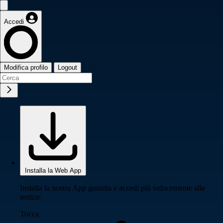
Accedi
Modifica profilo
Logout
Installa la Web App
Installa la nostra App gratuita e accedi più velocemente alle
notizie
Tocca