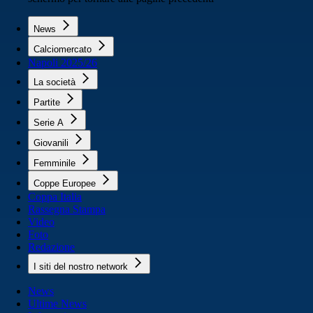
News
Calciomercato
Napoli 2025/26
La società
Partite
Serie A
Giovanili
Femminile
Coppe Europee
Coppa Italia
Rassegna Stampa
Video
Foto
Redazione
I siti del nostro network
News
Ultime News