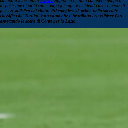
cambiare il destino di
Parma
-Napoli, lo ha fatto con meno tempo a
disposizione di molti suoi compagni eppure incidendo decisamente di
più.
La statistica dei cinque tiri complessivi, primo nella speciale
classifica del Tardini, è un vanto che il brasiliano ora esibisce fiero
aspettando le scelte di Conte per la Lazio
.