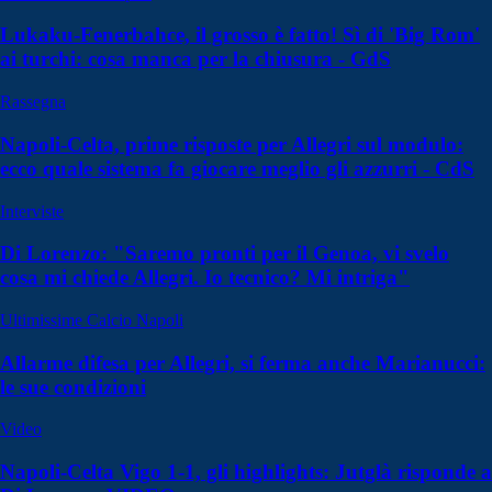
Lukaku-Fenerbahce, il grosso è fatto! Sì di 'Big Rom'
ai turchi: cosa manca per la chiusura - GdS
Rassegna
Napoli-Celta, prime risposte per Allegri sul modulo:
ecco quale sistema fa giocare meglio gli azzurri - CdS
Interviste
Di Lorenzo: "Saremo pronti per il Genoa, vi svelo
cosa mi chiede Allegri. Io tecnico? Mi intriga"
Ultimissime Calcio Napoli
Allarme difesa per Allegri, si ferma anche Marianucci:
le sue condizioni
Video
Napoli-Celta Vigo 1-1, gli highlights: Jutglà risponde a