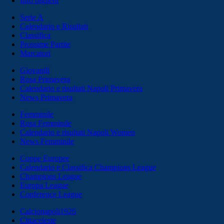
Info biglietti
Serie A
Calendario e Risultati
Classifica
Prossime Partite
Marcatori
Giovanili
Rosa Primavera
Calendario e risultati Napoli Primavera
News Primavera
Femminile
Rosa Femminile
Calendario e risultati Napoli Women
News Femminile
Coppe Europee
Calendario e Classifica Champions League
Champions League
Europa League
Conference League
Calcionapoli1926
Cittaceleste