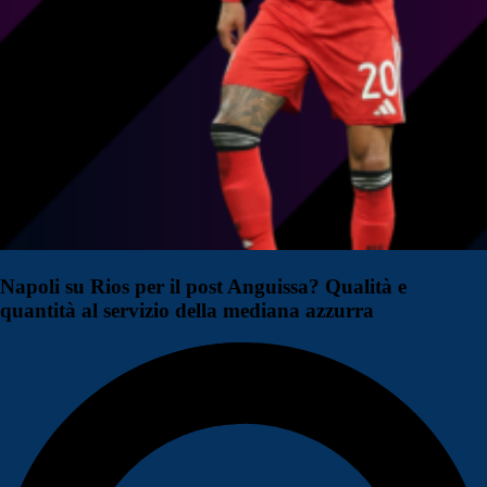
Napoli su Rios per il post Anguissa? Qualità e
quantità al servizio della mediana azzurra