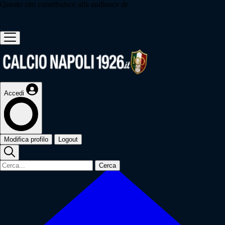
Questo sito contribuisce alla audience de
Accedi
Modifica profilo
Logout
Cerca