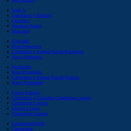
Info biglietti
Serie A
Calendario e Risultati
Classifica
Prossime Partite
Marcatori
Giovanili
Rosa Primavera
Calendario e risultati Napoli Primavera
News Primavera
Femminile
Rosa Femminile
Calendario e risultati Napoli Women
News Femminile
Coppe Europee
Calendario e Classifica Champions League
Champions League
Europa League
Conference League
Calcionapoli1926
Cittaceleste