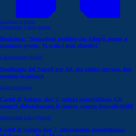
Continua la lettura
Ultimissime Calcio Napoli
Beukema: "Sensazioni positive con Allegri, punto a
rientrare presto. Vi svelo i miei obiettivi"
Calciomercato Napoli
Sondaggio del Napoli per Tel, ma prima servono due
cessioni in attacco
Castel di Sangro
Castel di Sangro, day 7: seduta pomeridiana. Gli
azzurri abbandonano il campo: campo impraticabile!
Ultimissime Calcio Napoli
Castel di Sangro day 7, allenamento pomeridiano: