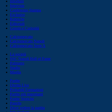
Infortuni
Interviste
Conferenze Stampa
Esclusive
Rubriche
Editoriali
Gossip e Curiosità
Calciomercato
Calciomercato Napoli
Calciomercato Serie A
La società
SSC Napoli Hall of Fame
Palmares
Stadio
Maglia
Partite
Diretta Live
Probabili Formazioni
Partite più importanti
Partite Storiche
Pagelle
Dove vedere la partita