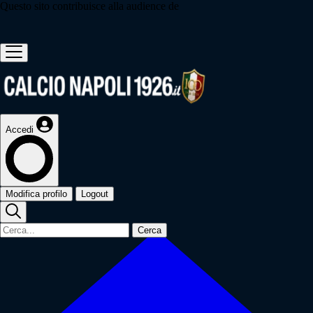
Questo sito contribuisce alla audience de
Accedi
Modifica profilo
Logout
Cerca