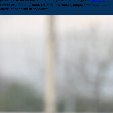
vanno avanti e andranno respinte le avances, magari mettendo mano
anche ai contratti in scadenza".