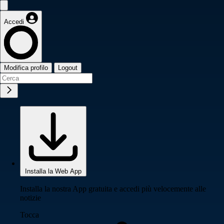
Accedi
Modifica profilo
Logout
Installa la Web App
Installa la nostra App gratuita e accedi più velocemente alle
notizie
Tocca