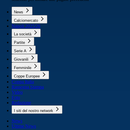
News
Calciomercato
Napoli 2025/26
La società
Partite
Serie A
Giovanili
Femminile
Coppe Europee
Coppa Italia
Rassegna Stampa
Video
Foto
Redazione
I siti del nostro network
News
Ultime News