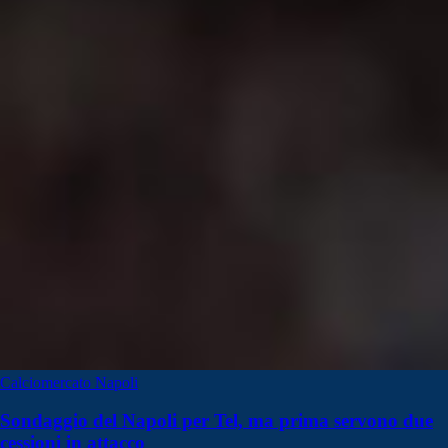
Calciomercato Napoli
Sondaggio del Napoli per Tel, ma prima servono due
cessioni in attacco