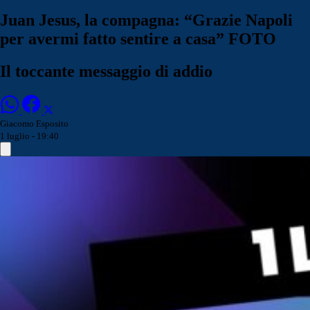
Juan Jesus, la compagna: “Grazie Napoli
per avermi fatto sentire a casa” FOTO
Il toccante messaggio di addio
Giacomo Esposito
1 luglio - 19:40