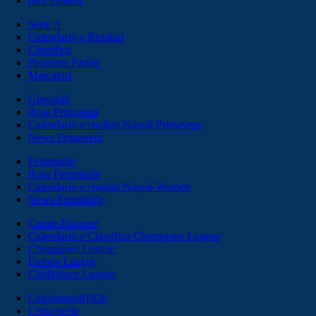
Info biglietti
Serie A
Calendario e Risultati
Classifica
Prossime Partite
Marcatori
Giovanili
Rosa Primavera
Calendario e risultati Napoli Primavera
News Primavera
Femminile
Rosa Femminile
Calendario e risultati Napoli Women
News Femminile
Coppe Europee
Calendario e Classifica Champions League
Champions League
Europa League
Conference League
Calcionapoli1926
Cittaceleste