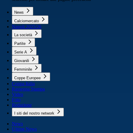
News
Calciomercato
Napoli 2025/26
La società
Partite
Serie A
Giovanili
Femminile
Coppe Europee
Coppa Italia
Rassegna Stampa
Video
Foto
Redazione
I siti del nostro network
News
Ultime News