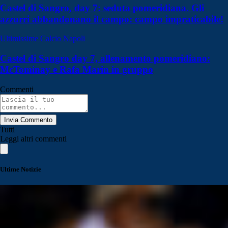
Castel di Sangro, day 7: seduta pomeridiana. Gli
azzurri abbandonano il campo: campo impraticabile!
Ultimissime Calcio Napoli
Castel di Sangro day 7, allenamento pomeridiano:
McTominay e Rafa Marin in gruppo
Commenti
Invia Commento
Tutti
Leggi altri commenti
Ultime Notizie