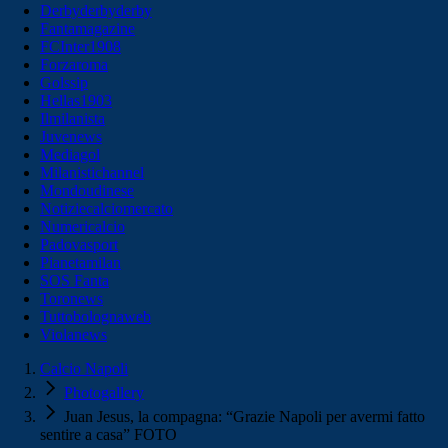
Derbyderbyderby
Fantamagazine
FCInter1908
Forzaroma
Golssip
Hellas1903
Ilmilanista
Juvenews
Mediagol
Milanistichannel
Mondoudinese
Notiziecalciomercato
Numericalcio
Padovasport
Pianetamilan
SOS Fanta
Toronews
Tuttobolognaweb
Violanews
Calcio Napoli
Photogallery
Juan Jesus, la compagna: “Grazie Napoli per avermi fatto
sentire a casa” FOTO