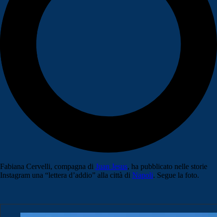
Fabiana Cervelli, compagna di
Juan Jesus
, ha pubblicato nelle storie
Instagram una “lettera d’addio” alla città di
Napoli
. Segue la foto.