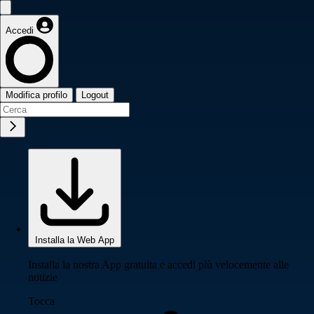
Accedi
Modifica profilo
Logout
Installa la Web App
Installa la nostra App gratuita e accedi più velocemente alle
notizie
Tocca