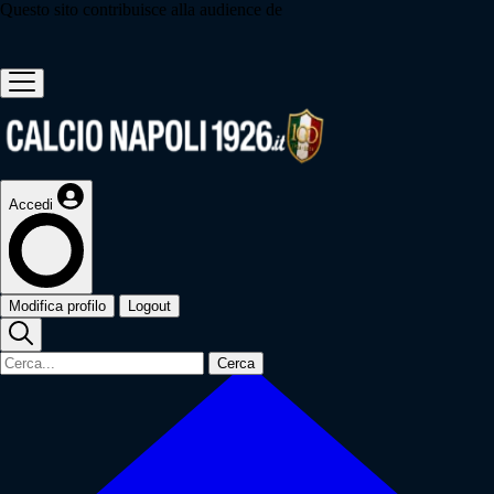
Questo sito contribuisce alla audience de
Accedi
Modifica profilo
Logout
Cerca