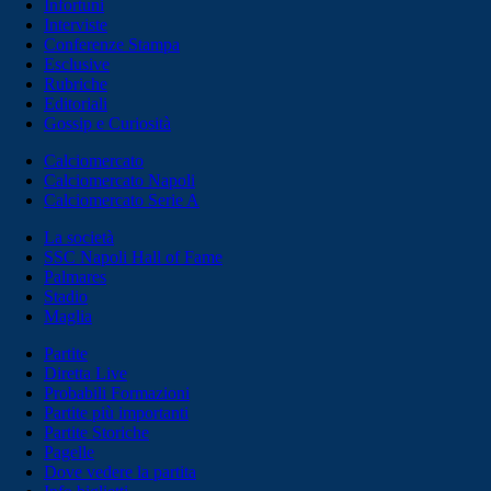
Infortuni
Interviste
Conferenze Stampa
Esclusive
Rubriche
Editoriali
Gossip e Curiosità
Calciomercato
Calciomercato Napoli
Calciomercato Serie A
La società
SSC Napoli Hall of Fame
Palmares
Stadio
Maglia
Partite
Diretta Live
Probabili Formazioni
Partite più importanti
Partite Storiche
Pagelle
Dove vedere la partita