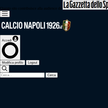
Questo sito contribuisce alla audience de
Accedi
Modifica profilo
Logout
Cerca