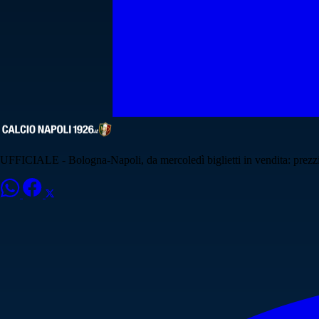
UFFICIALE - Bologna-Napoli, da mercoledì biglietti in vendita: prezzi