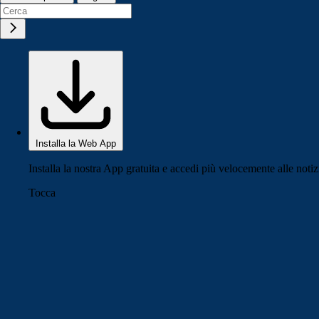
Installa la Web App
Installa la nostra App gratuita e accedi più velocemente alle notiz
Tocca