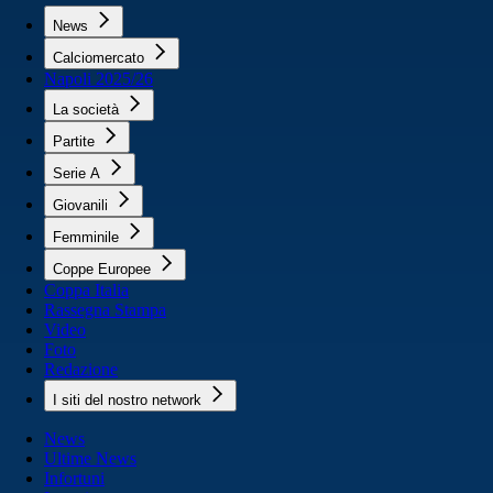
News
Calciomercato
Napoli 2025/26
La società
Partite
Serie A
Giovanili
Femminile
Coppe Europee
Coppa Italia
Rassegna Stampa
Video
Foto
Redazione
I siti del nostro network
News
Ultime News
Infortuni