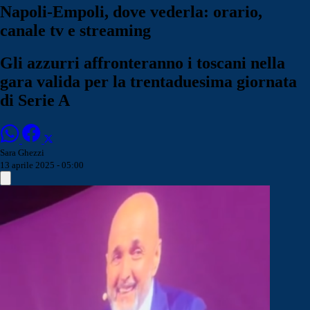
Napoli-Empoli, dove vederla: orario,
canale tv e streaming
Gli azzurri affronteranno i toscani nella
gara valida per la trentaduesima giornata
di Serie A
Sara Ghezzi
13 aprile 2025 - 05:00