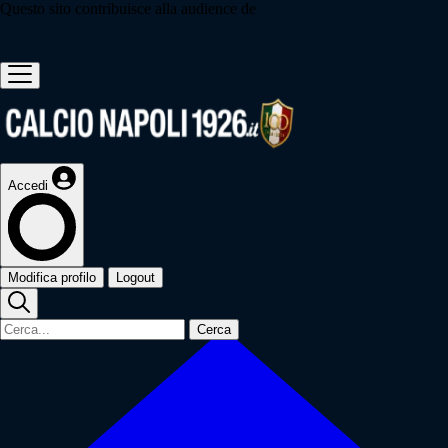
Questo sito contribuisce alla audience de
Accedi
Modifica profilo
Logout
Cerca