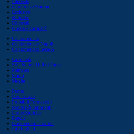
Interviste
Conferenze Stampa
Esclusive
Rubriche
Editoriali
Gossip e Curiosità
Calciomercato
Calciomercato Napoli
Calciomercato Serie A
La società
SSC Napoli Hall of Fame
Palmares
Stadio
Maglia
Partite
Diretta Live
Probabili Formazioni
Partite più importanti
Partite Storiche
Pagelle
Dove vedere la partita
Info biglietti