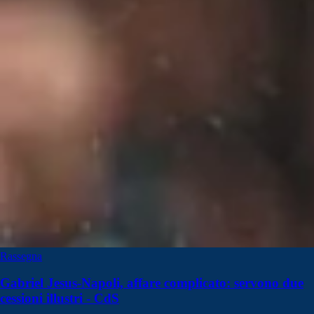
Rassegna
Gabriel Jesus-Napoli, affare complicato: servono due
cessioni illustri - CdS