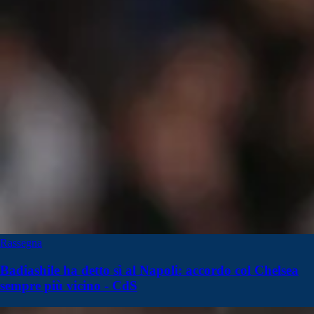
Rassegna
Badiashile ha detto sì al Napoli: accordo col Chelsea
sempre più vicino - CdS