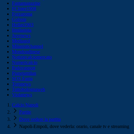
Fantamagazine
FCInter1908
Forzaroma
Golssip
Hellas1903
Ilmilanista
Juvenews
Mediagol
Milanistichannel
Mondoudinese
Notiziecalciomercato
Numericalcio
Padovasport
Pianetamilan
SOS Fanta
Toronews
Tuttobolognaweb
Violanews
Calcio Napoli
Partite
Dove vedere la partita
Napoli-Empoli, dove vederla: orario, canale tv e streaming