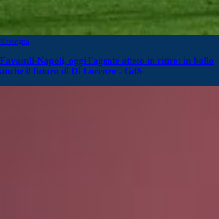
Rassegna
Favasuli-Napoli, oggi l'agente atteso in ritiro: in ballo
anche il futuro di Di Lorenzo - GdS