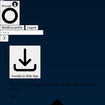
Accedi
Modifica profilo
Logout
Installa la Web App
Installa la nostra App gratuita e accedi più velocemente alle
notizie
Tocca