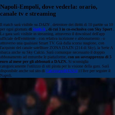
Napoli-Empoli, dove vederla: orario,
canale tv e streaming
Il match sarà visibile su
DAZN
, detentore dei diritti di 10 partite su 10
per ogni giornata
di
Serie A
, di cui 3 in co-esclusiva con Sky Sport
.
La gara sarà visibile in streaming, attraverso il download dell'app
ufficiale dell'emittente - con relativa iscrizione e abbonamento - o
attraverso una qualsiasi Smart TV. Già dalla scorsa stagione, con
l'acquisto del canale satellitare ZONA DAZN (214 di Sky), la Serie A
sbarca anche su Sky Calcio. Sarà comunque necessario il doppio
abbonamento ad entrambe le piattaforme,
con un sovrapprezzo di 5
euro al mese per gli abbonati a DAZN.
Si sconsiglia
categoricamente l'utilizzo di siti pirata per la visione della gara. Sarà
disponibile anche sul sito di
Calcionapoli1926.it
i
l live per seguire il
Napoli.