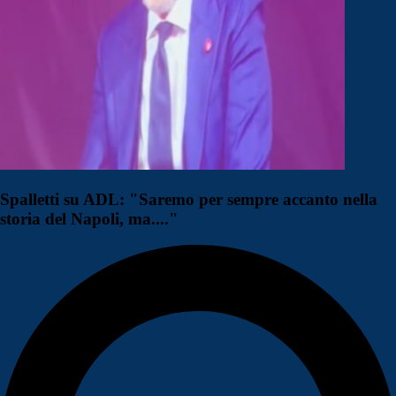
Spalletti su ADL: "Saremo per sempre accanto nella
storia del Napoli, ma...."