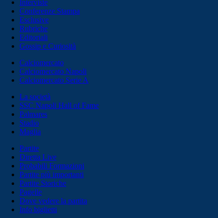
Interviste
Conferenze Stampa
Esclusive
Rubriche
Editoriali
Gossip e Curiosità
Calciomercato
Calciomercato Napoli
Calciomercato Serie A
La società
SSC Napoli Hall of Fame
Palmares
Stadio
Maglia
Partite
Diretta Live
Probabili Formazioni
Partite più importanti
Partite Storiche
Pagelle
Dove vedere la partita
Info biglietti