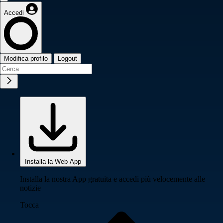
Accedi
Modifica profilo
Logout
Installa la Web App
Installa la nostra App gratuita e accedi più velocemente alle
notizie
Tocca