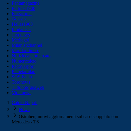
Fantamagazine
FCInter1908
Forzaroma
Golssip
Hellas1903
Ilmilanista
Juvenews
Mediagol
Milanistichannel
Mondoudinese
Notiziecalciomercato
Numericalcio
Padovasport
Pianetamilan
SOS Fanta
Toronews
Tuttobolognaweb
Violanews
Calcio Napoli
News
Osimhen, nuovi aggiornamenti sul caso scoppiato con
Mercedes - TS