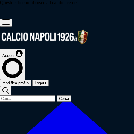
Questo sito contribuisce alla audience de
Accedi
Modifica profilo
Logout
Cerca