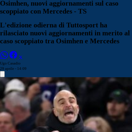
Osimhen, nuovi aggiornamenti sul caso
scoppiato con Mercedes - TS
L'edizione odierna di Tuttosport ha
rilasciato nuovi aggiornamenti in merito al
caso scoppiato tra Osimhen e Mercedes
Ugo Casadio
29 aprile - 14:09