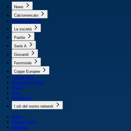
News
Calciomercato
Napoli 2025/26
La società
Partite
Serie A
Giovanili
Femminile
Coppe Europee
Coppa Italia
Rassegna Stampa
Video
Foto
Redazione
I siti del nostro network
News
Ultime News
Infortuni