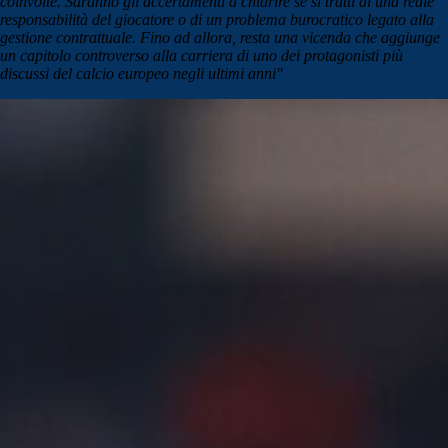
coinvolte. Saranno gli accertamenti a chiarire se si tratti di una reale
responsabilità del giocatore o di un problema burocratico legato alla
gestione contrattuale. Fino ad allora, resta una vicenda che aggiunge
un capitolo controverso alla carriera di uno dei protagonisti più
discussi del calcio europeo negli ultimi anni"