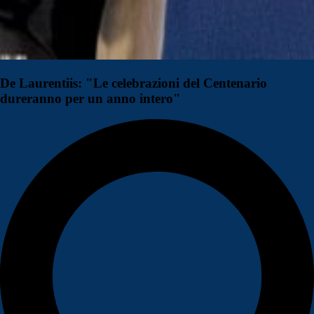
De Laurentiis: "Le celebrazioni del Centenario
dureranno per un anno intero"