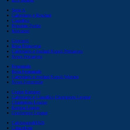
Info biglietti
Serie A
Calendario e Risultati
Classifica
Prossime Partite
Marcatori
Giovanili
Rosa Primavera
Calendario e risultati Napoli Primavera
News Primavera
Femminile
Rosa Femminile
Calendario e risultati Napoli Women
News Femminile
Coppe Europee
Calendario e Classifica Champions League
Champions League
Europa League
Conference League
Calcionapoli1926
Cittaceleste