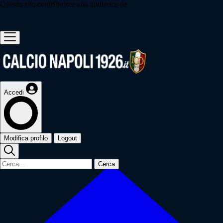
Questo sito contribuisce alla audience de
Accedi
Modifica profilo
Logout
Cerca