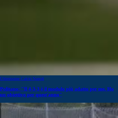
Ultimissime Calcio Napoli
Politano: "Il 4-3-3 è il modulo più adatto per me. Ho
un obiettivo per quest'anno"