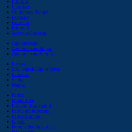
Infortuni
Interviste
Conferenze Stampa
Esclusive
Rubriche
Editoriali
Gossip e Curiosità
Calciomercato
Calciomercato Napoli
Calciomercato Serie A
La società
SSC Napoli Hall of Fame
Palmares
Stadio
Maglia
Partite
Diretta Live
Probabili Formazioni
Partite più importanti
Partite Storiche
Pagelle
Dove vedere la partita