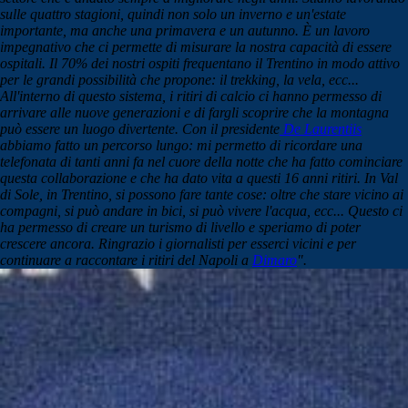
sulle quattro stagioni, quindi non solo un inverno e un'estate
importante, ma anche una primavera e un autunno. È un lavoro
impegnativo che ci permette di misurare la nostra capacità di essere
ospitali. Il 70% dei nostri ospiti frequentano il Trentino in modo attivo
per le grandi possibilità che propone: il trekking, la vela, ecc...
All'interno di questo sistema, i ritiri di calcio ci hanno permesso di
arrivare alle nuove generazioni e di fargli scoprire che la montagna
può essere un luogo divertente. Con il presidente
De Laurentiis
abbiamo fatto un percorso lungo: mi permetto di ricordare una
telefonata di tanti anni fa nel cuore della notte che ha fatto cominciare
questa collaborazione e che ha dato vita a questi 16 anni ritiri. In Val
di Sole, in Trentino, si possono fare tante cose: oltre che stare vicino ai
compagni, si può andare in bici, si può vivere l'acqua, ecc... Questo ci
ha permesso di creare un turismo di livello e speriamo di poter
crescere ancora. Ringrazio i giornalisti per esserci vicini e per
continuare a raccontare i ritiri del Napoli a
Dimaro
".