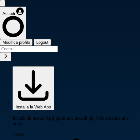
Accedi
Modifica profilo
Logout
Installa la Web App
Installa la nostra App gratuita e accedi più velocemente alle
notizie
Tocca