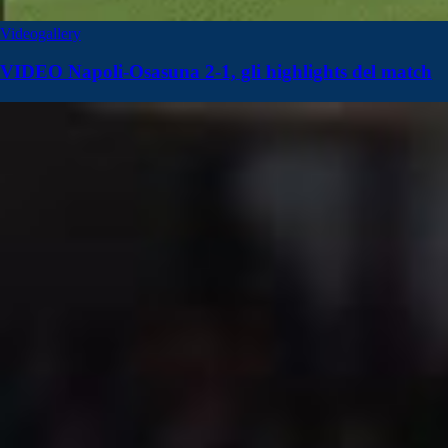
Videogallery
VIDEO Napoli-Osasuna 2-1, gli highlights del match