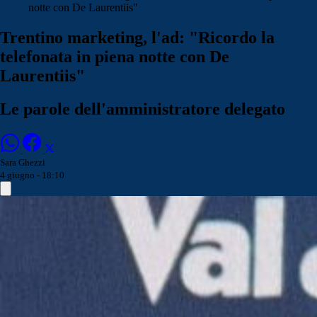
notte con De Laurentiis"
Trentino marketing, l'ad: "Ricordo la
telefonata in piena notte con De
Laurentiis"
Le parole dell'amministratore delegato
Sara Ghezzi
4 giugno - 18:10