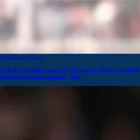
Calciomercato Napoli
Lukaku potrebbe non arrivare mai in ritiro: trattativa
segreta per la sua cessione - Sky