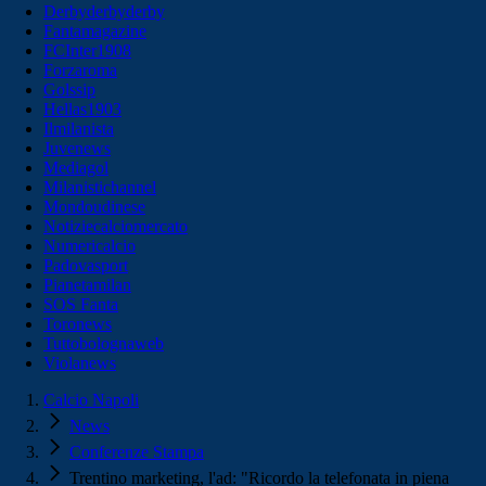
Derbyderbyderby
Fantamagazine
FCInter1908
Forzaroma
Golssip
Hellas1903
Ilmilanista
Juvenews
Mediagol
Milanistichannel
Mondoudinese
Notiziecalciomercato
Numericalcio
Padovasport
Pianetamilan
SOS Fanta
Toronews
Tuttobolognaweb
Violanews
Calcio Napoli
News
Conferenze Stampa
Trentino marketing, l'ad: "Ricordo la telefonata in piena