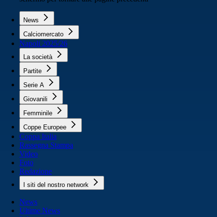
News
Calciomercato
Napoli 2025/26
La società
Partite
Serie A
Giovanili
Femminile
Coppe Europee
Coppa Italia
Rassegna Stampa
Video
Foto
Redazione
I siti del nostro network
News
Ultime News