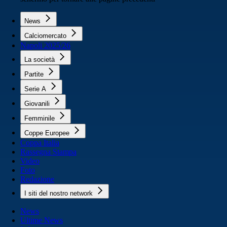
News
Calciomercato
Napoli 2025/26
La società
Partite
Serie A
Giovanili
Femminile
Coppe Europee
Coppa Italia
Rassegna Stampa
Video
Foto
Redazione
I siti del nostro network
News
Ultime News