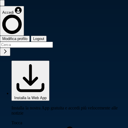
Accedi
Modifica profilo
Logout
Installa la Web App
Installa la nostra App gratuita e accedi più velocemente alle
notizie
Tocca