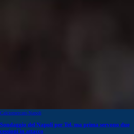
Calciomercato Napoli
Sondaggio del Napoli per Tel, ma prima servono due
cessioni in attacco