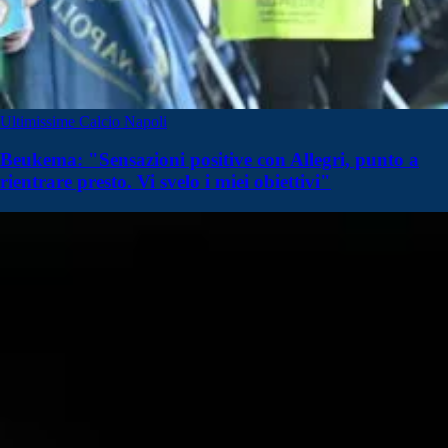
Ultimissime Calcio Napoli
Beukema: "Sensazioni positive con Allegri, punto a
rientrare presto. Vi svelo i miei obiettivi"