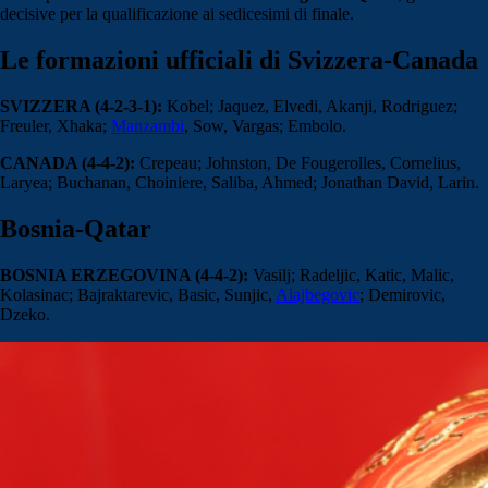
decisive per la qualificazione ai sedicesimi di finale.
Le formazioni ufficiali di Svizzera-Canada
SVIZZERA (4-2-3-1):
Kobel; Jaquez, Elvedi, Akanji, Rodriguez;
Freuler, Xhaka;
Manzambi
, Sow, Vargas; Embolo.
CANADA (4-4-2):
Crepeau; Johnston, De Fougerolles, Cornelius,
Laryea; Buchanan, Choiniere, Saliba, Ahmed; Jonathan David, Larin.
Bosnia-Qatar
BOSNIA ERZEGOVINA (4-4-2):
Vasilj; Radeljic, Katic, Malic,
Kolasinac; Bajraktarevic, Basic, Sunjic,
Alajbegovic
; Demirovic,
Dzeko.