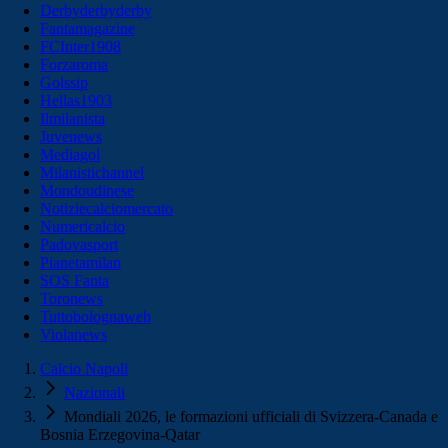
Derbyderbyderby
Fantamagazine
FCInter1908
Forzaroma
Golssip
Hellas1903
Ilmilanista
Juvenews
Mediagol
Milanistichannel
Mondoudinese
Notiziecalciomercato
Numericalcio
Padovasport
Pianetamilan
SOS Fanta
Toronews
Tuttobolognaweb
Violanews
Calcio Napoli
Nazionali
Mondiali 2026, le formazioni ufficiali di Svizzera-Canada e
Bosnia Erzegovina-Qatar