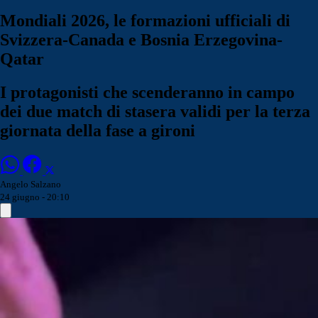
Mondiali 2026, le formazioni ufficiali di
Svizzera-Canada e Bosnia Erzegovina-
Qatar
I protagonisti che scenderanno in campo
dei due match di stasera validi per la terza
giornata della fase a gironi
Angelo Salzano
24 giugno - 20:10