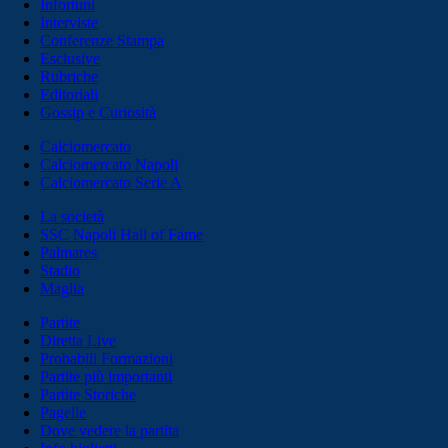
Infortuni
Interviste
Conferenze Stampa
Esclusive
Rubriche
Editoriali
Gossip e Curiosità
Calciomercato
Calciomercato Napoli
Calciomercato Serie A
La società
SSC Napoli Hall of Fame
Palmares
Stadio
Maglia
Partite
Diretta Live
Probabili Formazioni
Partite più importanti
Partite Storiche
Pagelle
Dove vedere la partita