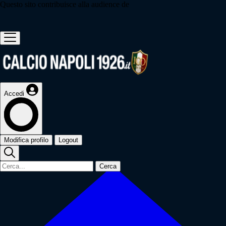
Questo sito contribuisce alla audience de
Accedi
Modifica profilo
Logout
Cerca