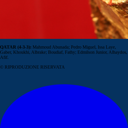
QATAR (4-3-3):
Mahmoud Abunada; Pedro Miguel, Issa Laye,
Gaber, Khoukhi, Albrake; Boudiaf, Fathy; Edmilson Junior, Alhaydos,
Afif.
© RIPRODUZIONE RISERVATA