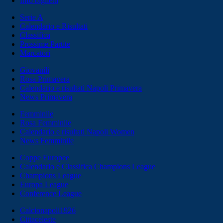
Info biglietti
Serie A
Calendario e Risultati
Classifica
Prossime Partite
Marcatori
Giovanili
Rosa Primavera
Calendario e risultati Napoli Primavera
News Primavera
Femminile
Rosa Femminile
Calendario e risultati Napoli Women
News Femminile
Coppe Europee
Calendario e Classifica Champions League
Champions League
Europa League
Conference League
Calcionapoli1926
Cittaceleste