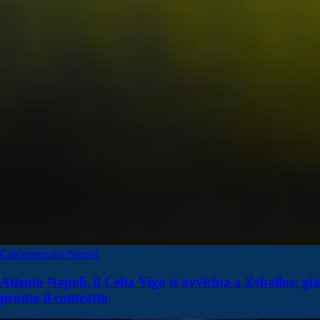
Calciomercato Napoli
Attento Napoli, il Celta Vigo si avvicina a Zeballos: già
pronto il contratto