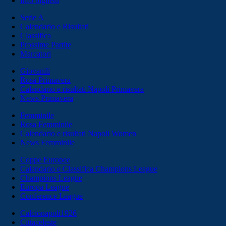
Info biglietti
Serie A
Calendario e Risultati
Classifica
Prossime Partite
Marcatori
Giovanili
Rosa Primavera
Calendario e risultati Napoli Primavera
News Primavera
Femminile
Rosa Femminile
Calendario e risultati Napoli Women
News Femminile
Coppe Europee
Calendario e Classifica Champions League
Champions League
Europa League
Conference League
Calcionapoli1926
Cittaceleste