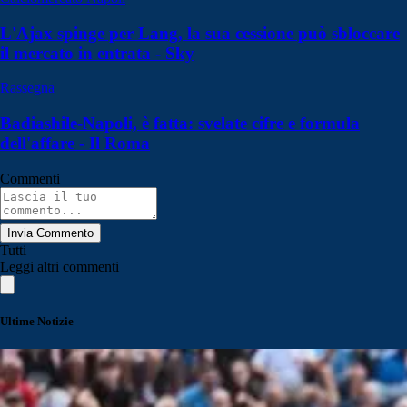
L'Ajax spinge per Lang, la sua cessione può sbloccare
il mercato in entrata - Sky
Rassegna
Badiashile-Napoli, è fatta: svelate cifre e formula
dell'affare - Il Roma
Commenti
Invia Commento
Tutti
Leggi altri commenti
Ultime Notizie