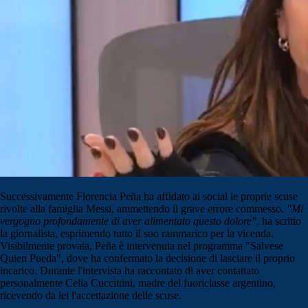
Successivamente Florencia Peña ha affidato ai social le proprie scuse
rivolte alla famiglia Messi, ammettendo il grave errore commesso.
"Mi
vergogno profondamente di aver alimentato questo dolore"
, ha scritto
la giornalista, esprimendo tutto il suo rammarico per la vicenda.
Visibilmente provata, Peña è intervenuta nel programma "Salvese
Quien Pueda", dove ha confermato la decisione di lasciare il proprio
incarico. Durante l'intervista ha raccontato di aver contattato
personalmente Celia Cuccittini, madre del fuoriclasse argentino,
ricevendo da lei l'accettazione delle scuse.