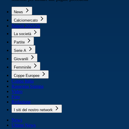
News
Calciomercato
Napoli 2025/26
La società
Partite
Serie A
Giovanili
Femminile
Coppe Europee
Coppa Italia
Rassegna Stampa
Video
Foto
Redazione
I siti del nostro network
News
Ultime News