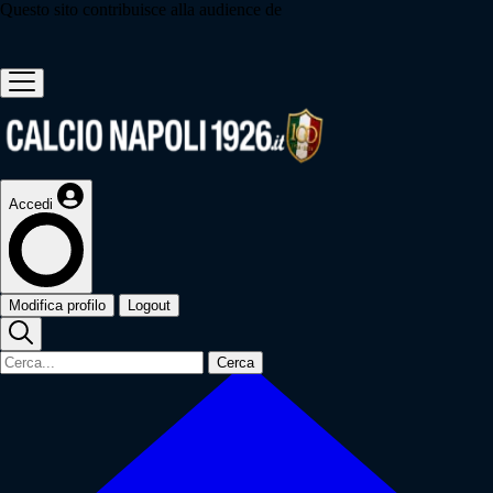
Questo sito contribuisce alla audience de
Accedi
Modifica profilo
Logout
Cerca