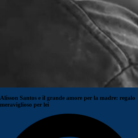
Alisson Santos e il grande amore per la madre: regalo
meraviglioso per lei