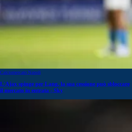
Calciomercato Napoli
L'Ajax spinge per Lang, la sua cessione può sbloccare
il mercato in entrata - Sky