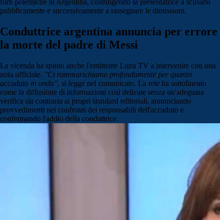
forti polemiche in Argentina, costringendo la presentatrice a scusarsi
pubblicamente e successivamente a rassegnare le dimissioni.
Conduttrice argentina annuncia per errore
la morte del padre di Messi
La vicenda ha spinto anche l'emittente Luzu TV a intervenire con una
nota ufficiale.
"Ci rammarichiamo profondamente per quanto
accaduto in onda"
, si legge nel comunicato. La rete ha sottolineato
come la diffusione di informazioni così delicate senza un'adeguata
verifica sia contraria ai propri standard editoriali, annunciando
provvedimenti nei confronti dei responsabili dell'accaduto e
confermando l'addio della conduttrice.