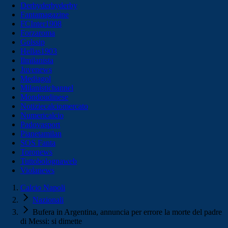
Derbyderbyderby
Fantamagazine
FCInter1908
Forzaroma
Golssip
Hellas1903
Ilmilanista
Juvenews
Mediagol
Milanistichannel
Mondoudinese
Notiziecalciomercato
Numericalcio
Padovasport
Pianetamilan
SOS Fanta
Toronews
Tuttobolognaweb
Violanews
Calcio Napoli
Nazionali
Bufera in Argentina, annuncia per errore la morte del padre
di Messi: si dimette