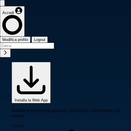
Accedi
Modifica profilo
Logout
Installa la Web App
Installa la nostra App gratuita e accedi più velocemente alle
notizie
Tocca