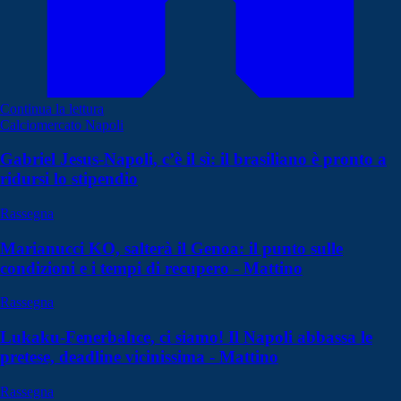
Continua la lettura
Calciomercato Napoli
Gabriel Jesus-Napoli, c’è il sì: il brasiliano è pronto a
ridursi lo stipendio
Rassegna
Marianucci KO, salterà il Genoa: il punto sulle
condizioni e i tempi di recupero - Mattino
Rassegna
Lukaku-Fenerbahce, ci siamo! Il Napoli abbassa le
pretese, deadline vicinissima - Mattino
Rassegna