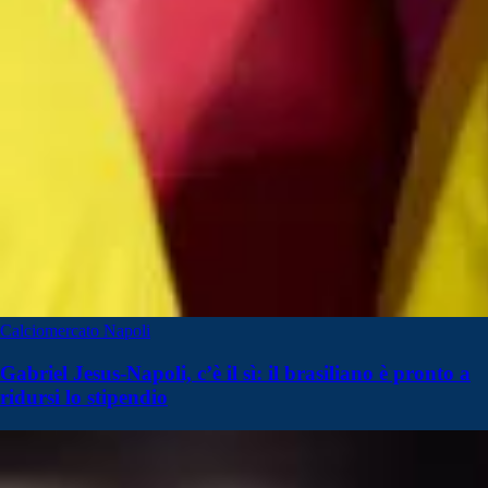
Calciomercato Napoli
Gabriel Jesus-Napoli, c’è il sì: il brasiliano è pronto a
ridursi lo stipendio