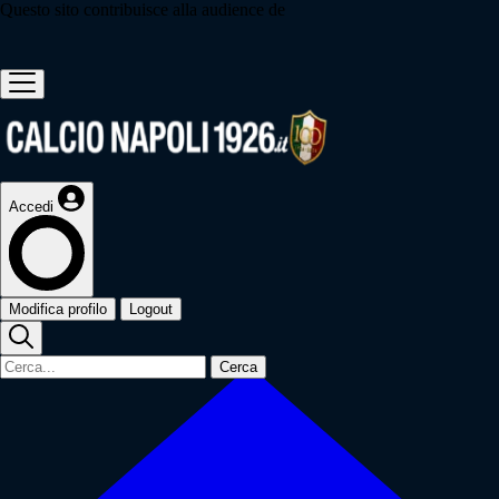
Questo sito contribuisce alla audience de
Accedi
Modifica profilo
Logout
Cerca