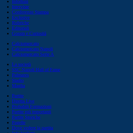
Infortuni
Interviste
Conferenze Stampa
Esclusive
Rubriche
Editoriali
Gossip e Curiosità
Calciomercato
Calciomercato Napoli
Calciomercato Serie A
La società
SSC Napoli Hall of Fame
Palmares
Stadio
Maglia
Partite
Diretta Live
Probabili Formazioni
Partite più importanti
Partite Storiche
Pagelle
Dove vedere la partita