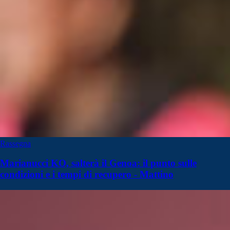
Rassegna
Marianucci KO, salterà il Genoa: il punto sulle
condizioni e i tempi di recupero - Mattino