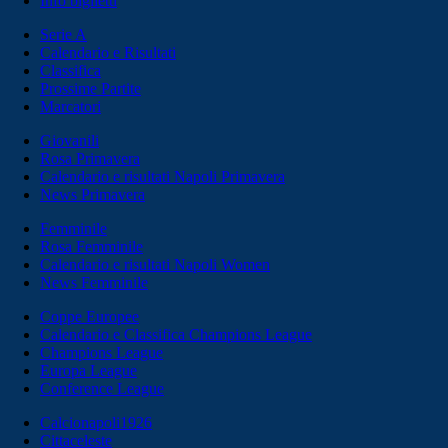
Info biglietti
Serie A
Calendario e Risultati
Classifica
Prossime Partite
Marcatori
Giovanili
Rosa Primavera
Calendario e risultati Napoli Primavera
News Primavera
Femminile
Rosa Femminile
Calendario e risultati Napoli Women
News Femminile
Coppe Europee
Calendario e Classifica Champions League
Champions League
Europa League
Conference League
Calcionapoli1926
Cittaceleste