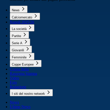
News
Calciomercato
Napoli 2025/26
La società
Partite
Serie A
Giovanili
Femminile
Coppe Europee
Coppa Italia
Rassegna Stampa
Video
Foto
Redazione
I siti del nostro network
News
Ultime News