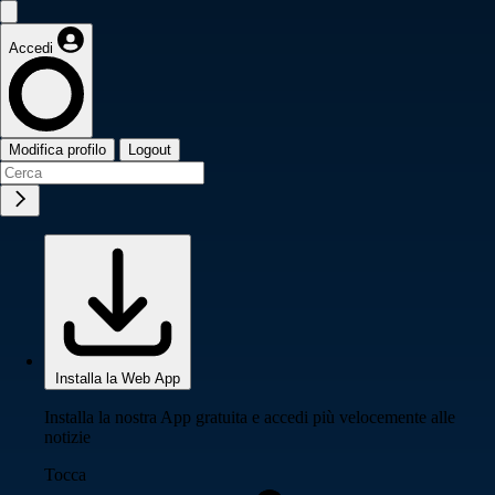
Accedi
Modifica profilo
Logout
Installa la Web App
Installa la nostra App gratuita e accedi più velocemente alle
notizie
Tocca