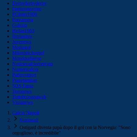
Derbyderbyderby
Fantamagazine
FCInter1908
Forzaroma
Golssip
Hellas1903
Ilmilanista
Juvenews
Mediagol
Milanistichannel
Mondoudinese
Notiziecalciomercato
Numericalcio
Padovasport
Pianetamilan
SOS Fanta
Toronews
Tuttobolognaweb
Violanews
Calcio Napoli
Nazionali
Ostigard diventa papà dopo il gol con la Norvegia: "Sono
orgoglioso, è incredibile"