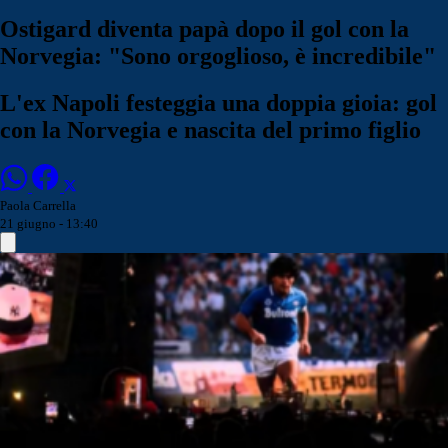
Ostigard diventa papà dopo il gol con la
Norvegia: "Sono orgoglioso, è incredibile"
L'ex Napoli festeggia una doppia gioia: gol
con la Norvegia e nascita del primo figlio
Paola Carrella
21 giugno - 13:40