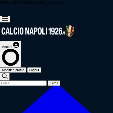
Questo sito contribuisce alla audience de
Accedi
Modifica profilo
Logout
Cerca