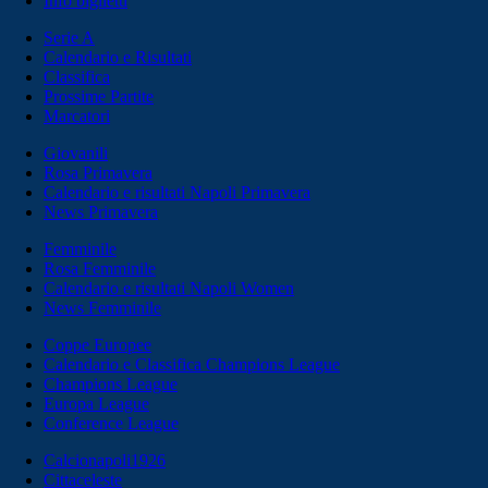
Info biglietti
Serie A
Calendario e Risultati
Classifica
Prossime Partite
Marcatori
Giovanili
Rosa Primavera
Calendario e risultati Napoli Primavera
News Primavera
Femminile
Rosa Femminile
Calendario e risultati Napoli Women
News Femminile
Coppe Europee
Calendario e Classifica Champions League
Champions League
Europa League
Conference League
Calcionapoli1926
Cittaceleste