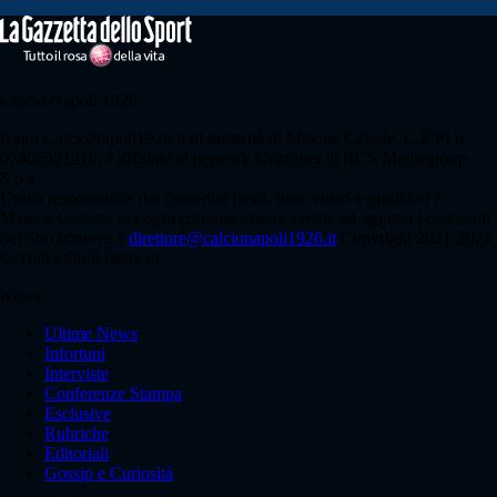
Calcio Napoli 1926
Il sito CalcioNapoli1926.it di titolarità di Maione Celeste, C.F/PI n.
07406521216, è affiliato al network Gazzanet di RCS Mediagroup
S.p.a..
Unico responsabile dei contenuti (testi, foto, video e grafiche) è
Maione Celeste; per ogni comunicazione avente ad oggetto i contenuti
del Sito scrivere a
direttore@calcionapoli1926.it
Copyright 2021-2026
© Tutti i diritti riservati.
News
Ultime News
Infortuni
Interviste
Conferenze Stampa
Esclusive
Rubriche
Editoriali
Gossip e Curiosità