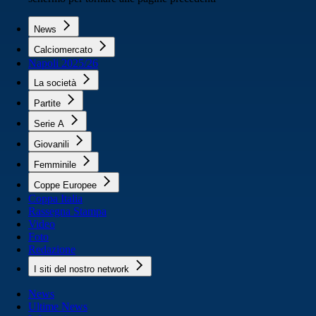
News
Calciomercato
Napoli 2025/26
La società
Partite
Serie A
Giovanili
Femminile
Coppe Europee
Coppa Italia
Rassegna Stampa
Video
Foto
Redazione
I siti del nostro network
News
Ultime News