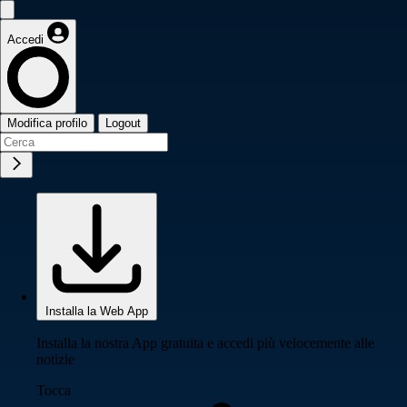
Accedi
Modifica profilo
Logout
Installa la Web App
Installa la nostra App gratuita e accedi più velocemente alle
notizie
Tocca