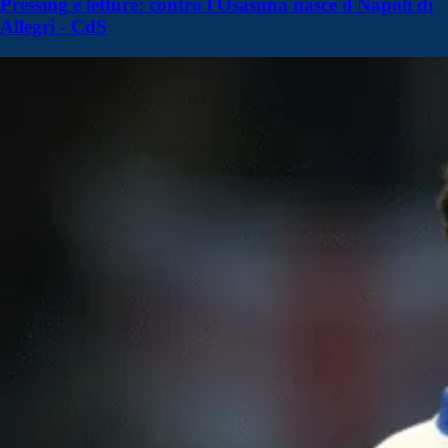
Pressing e letture: contro l'Osasuna nasce il Napoli di
Allegri - CdS