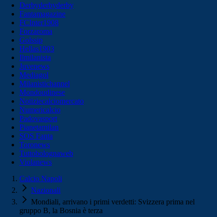
Derbyderbyderby
Fantamagazine
FCInter1908
Forzaroma
Golssip
Hellas1903
Ilmilanista
Juvenews
Mediagol
Milanistichannel
Mondoudinese
Notiziecalciomercato
Numericalcio
Padovasport
Pianetamilan
SOS Fanta
Toronews
Tuttobolognaweb
Violanews
Calcio Napoli
Nazionali
Mondiali, arrivano i primi verdetti: Svizzera prima nel
gruppo B, la Bosnia è terza