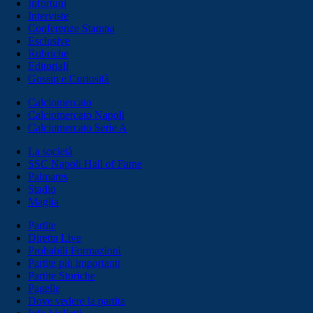
Infortuni
Interviste
Conferenze Stampa
Esclusive
Rubriche
Editoriali
Gossip e Curiosità
Calciomercato
Calciomercato Napoli
Calciomercato Serie A
La società
SSC Napoli Hall of Fame
Palmares
Stadio
Maglia
Partite
Diretta Live
Probabili Formazioni
Partite più importanti
Partite Storiche
Pagelle
Dove vedere la partita