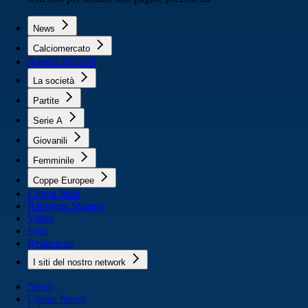
News
Calciomercato
Napoli 2025/26
La società
Partite
Serie A
Giovanili
Femminile
Coppe Europee
Coppa Italia
Rassegna Stampa
Video
Foto
Redazione
I siti del nostro network
News
Ultime News