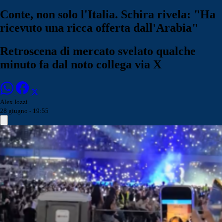
Conte, non solo l'Italia. Schira rivela: "Ha
ricevuto una ricca offerta dall'Arabia"
Retroscena di mercato svelato qualche
minuto fa dal noto collega via X
Alex Iozzi
28 giugno - 19:55