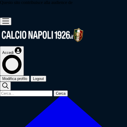
Questo sito contribuisce alla audience de
Accedi
Modifica profilo
Logout
Cerca