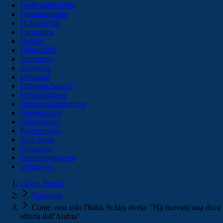
Derbyderbyderby
Fantamagazine
FCInter1908
Forzaroma
Golssip
Hellas1903
Ilmilanista
Juvenews
Mediagol
Milanistichannel
Mondoudinese
Notiziecalciomercato
Numericalcio
Padovasport
Pianetamilan
SOS Fanta
Toronews
Tuttobolognaweb
Violanews
Calcio Napoli
Nazionali
Conte, non solo l'Italia. Schira rivela: "Ha ricevuto una ricca
offerta dall'Arabia"