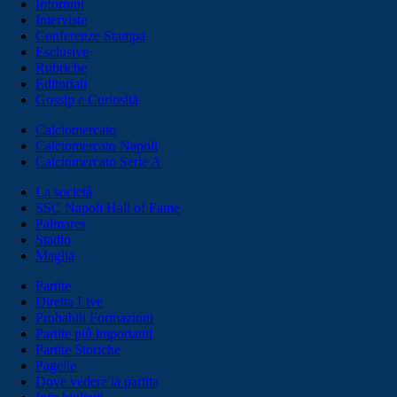
Infortuni
Interviste
Conferenze Stampa
Esclusive
Rubriche
Editoriali
Gossip e Curiosità
Calciomercato
Calciomercato Napoli
Calciomercato Serie A
La società
SSC Napoli Hall of Fame
Palmares
Stadio
Maglia
Partite
Diretta Live
Probabili Formazioni
Partite più importanti
Partite Storiche
Pagelle
Dove vedere la partita