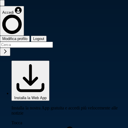
Accedi
Modifica profilo
Logout
Installa la Web App
Installa la nostra App gratuita e accedi più velocemente alle
notizie
Tocca