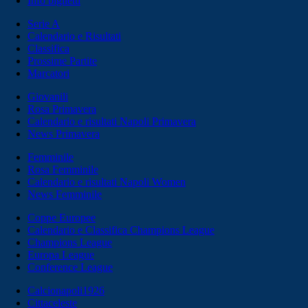
Info biglietti
Serie A
Calendario e Risultati
Classifica
Prossime Partite
Marcatori
Giovanili
Rosa Primavera
Calendario e risultati Napoli Primavera
News Primavera
Femminile
Rosa Femminile
Calendario e risultati Napoli Women
News Femminile
Coppe Europee
Calendario e Classifica Champions League
Champions League
Europa League
Conference League
Calcionapoli1926
Cittaceleste