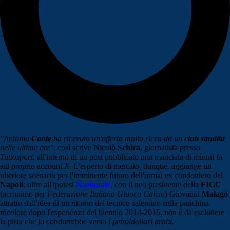
"Antonio
Conte
ha ricevuto un'offerta molto ricca da un
club saudita
nelle ultime ore"
: così scrive Nicolò
Schira
, giornalista presso
Tuttosport
, all'interno di un post pubblicato una manciata di minuti fa
sul proprio account
X
. L'esperto di mercato, dunque, aggiunge un
ulteriore scenario per l'imminente futuro dell'ormai ex condottiero del
Napoli
: oltre all'ipotesi
Nazionale
, con il neo presidente della
FIGC
(acronimo per
Federazione Italiana Giuoco Calcio
) Giovanni
Malagò
attratto dall'idea di un ritorno del tecnico salentino sulla panchina
tricolore dopo l'esperienza del biennio 2014-2016, non è da escludere
la pista che lo condurrebbe verso i
petroldollari arabi
.