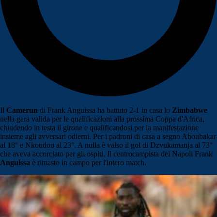
Il
Camerun
di Frank Anguissa ha battuto 2-1 in casa lo
Zimbabwe
nella gara valida per le qualificazioni alla prossima Coppa d'Africa,
chiudendo in testa il girone e qualificandosi per la manifestazione
insieme agli avversari odierni. Per i padroni di casa a segno Aboubakar
al 18° e Nkoudou al 23°. A nulla è valso il gol di Dzvukamanja al 73°
che aveva accorciato per gli ospiti. Il centrocampista del Napoli Frank
Anguissa
è rimasto in campo per l'intero match.