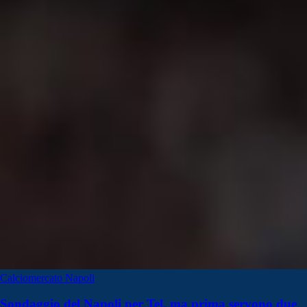
Calciomercato Napoli
Sondaggio del Napoli per Tel, ma prima servono due