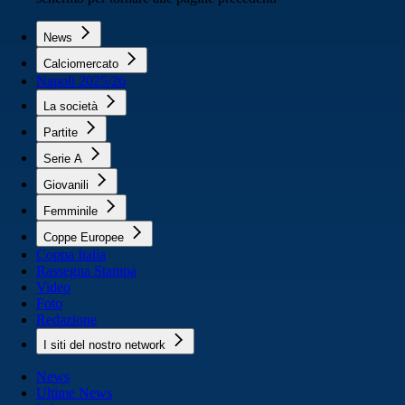
News
Calciomercato
Napoli 2025/26
La società
Partite
Serie A
Giovanili
Femminile
Coppe Europee
Coppa Italia
Rassegna Stampa
Video
Foto
Redazione
I siti del nostro network
News
Ultime News