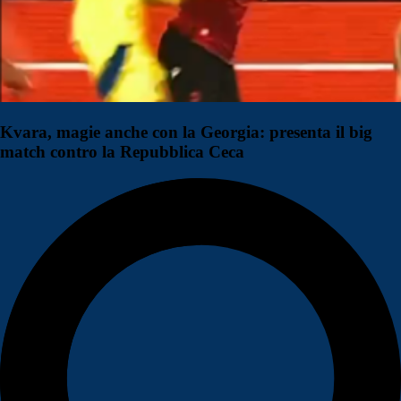
Kvara, magie anche con la Georgia: presenta il big
match contro la Repubblica Ceca