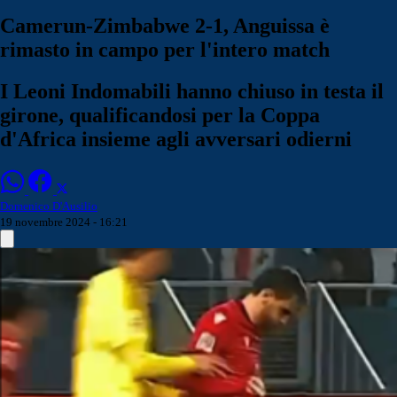
Camerun-Zimbabwe 2-1, Anguissa è
rimasto in campo per l'intero match
I Leoni Indomabili hanno chiuso in testa il
girone, qualificandosi per la Coppa
d'Africa insieme agli avversari odierni
Domenico D'Ausilio
19 novembre 2024 - 16:21