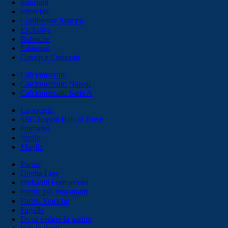
Infortuni
Interviste
Conferenze Stampa
Esclusive
Rubriche
Editoriali
Gossip e Curiosità
Calciomercato
Calciomercato Napoli
Calciomercato Serie A
La società
SSC Napoli Hall of Fame
Palmares
Stadio
Maglia
Partite
Diretta Live
Probabili Formazioni
Partite più importanti
Partite Storiche
Pagelle
Dove vedere la partita