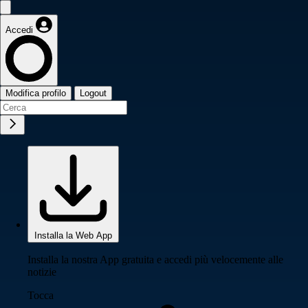
Accedi
Modifica profilo
Logout
Installa la Web App
Installa la nostra App gratuita e accedi più velocemente alle
notizie
Tocca