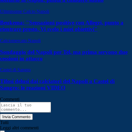
Ultimissime Calcio Napoli
Beukema: "Sensazioni positive con Allegri, punto a
rientrare presto. Vi svelo i miei obiettivi"
Calciomercato Napoli
Sondaggio del Napoli per Tel, ma prima servono due
cessioni in attacco
Castel di Sangro
Tifosi delusi dai calciatori del Napoli a Castel di
Sangro: le reazioni VIDEO
Commenti
Invia Commento
Tutti
Leggi altri commenti