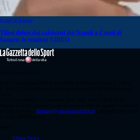
Castel di Sangro
Tifosi delusi dai calciatori del Napoli a Castel di
Sangro: le reazioni VIDEO
Calcio Napoli 1926
Il sito CalcioNapoli1926.it di titolarità di Maione Celeste, C.F/PI n.
07406521216, è affiliato al network Gazzanet di RCS Mediagroup
S.p.a..
Unico responsabile dei contenuti (testi, foto, video e grafiche) è
Maione Celeste; per ogni comunicazione avente ad oggetto i contenuti
del Sito scrivere a
direttore@calcionapoli1926.it
Copyright 2021-2026
© Tutti i diritti riservati.
News
Ultime News