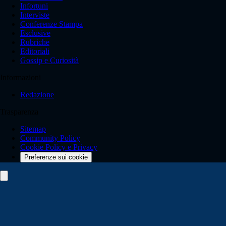
Infortuni
Interviste
Conferenze Stampa
Esclusive
Rubriche
Editoriali
Gossip e Curiosità
Informazioni
Redazione
Trasparenza
Sitemap
Community Policy
Cookie Policy e Privacy
Preferenze sui cookie