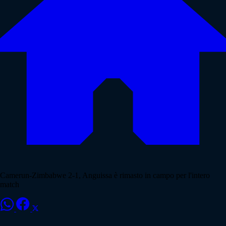
Camerun-Zimbabwe 2-1, Anguissa è rimasto in campo per l'intero
match