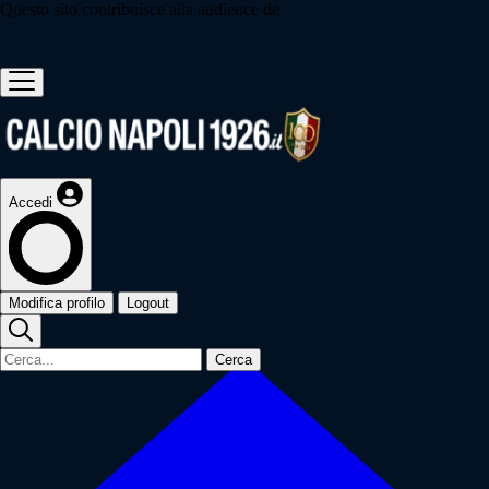
Questo sito contribuisce alla audience de
Accedi
Modifica profilo
Logout
Cerca