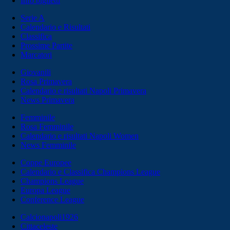
Info biglietti
Serie A
Calendario e Risultati
Classifica
Prossime Partite
Marcatori
Giovanili
Rosa Primavera
Calendario e risultati Napoli Primavera
News Primavera
Femminile
Rosa Femminile
Calendario e risultati Napoli Women
News Femminile
Coppe Europee
Calendario e Classifica Champions League
Champions League
Europa League
Conference League
Calcionapoli1926
Cittaceleste