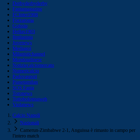
Derbyderbyderby
Fantamagazine
FCInter1908
Forzaroma
Golssip
Hellas1903
Ilmilanista
Juvenews
Mediagol
Milanistichannel
Mondoudinese
Notiziecalciomercato
Numericalcio
Padovasport
Pianetamilan
SOS Fanta
Toronews
Tuttobolognaweb
Violanews
Calcio Napoli
Nazionali
Camerun-Zimbabwe 2-1, Anguissa è rimasto in campo per
l'intero match