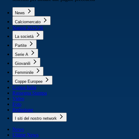
News
Calciomercato
Napoli 2025/26
La società
Partite
Serie A
Giovanili
Femminile
Coppe Europee
Coppa Italia
Rassegna Stampa
Video
Foto
Redazione
I siti del nostro network
News
Ultime News