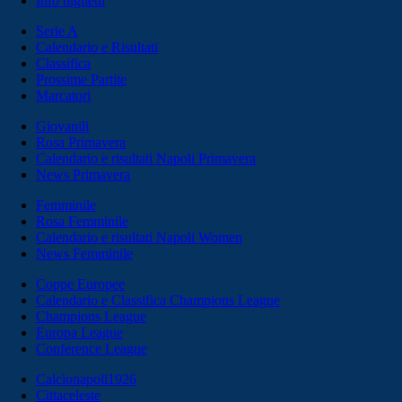
Info biglietti
Serie A
Calendario e Risultati
Classifica
Prossime Partite
Marcatori
Giovanili
Rosa Primavera
Calendario e risultati Napoli Primavera
News Primavera
Femminile
Rosa Femminile
Calendario e risultati Napoli Women
News Femminile
Coppe Europee
Calendario e Classifica Champions League
Champions League
Europa League
Conference League
Calcionapoli1926
Cittaceleste