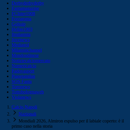
Derbyderbyderby
Fantamagazine
FCInter1908
Forzaroma
Golssip
Hellas1903
Ilmilanista
Juvenews
Mediagol
Milanistichannel
Mondoudinese
Notiziecalciomercato
Numericalcio
Padovasport
Pianetamilan
SOS Fanta
Toronews
Tuttobolognaweb
Violanews
Calcio Napoli
Nazionali
Mondiali 2026, Almiron espulso per il labiale coperto: è il
primo caso nella storia