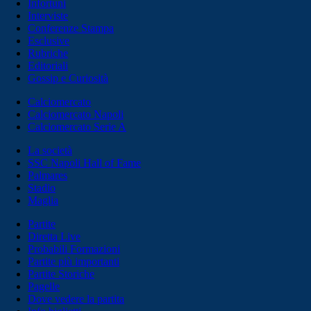
Infortuni
Interviste
Conferenze Stampa
Esclusive
Rubriche
Editoriali
Gossip e Curiosità
Calciomercato
Calciomercato Napoli
Calciomercato Serie A
La società
SSC Napoli Hall of Fame
Palmares
Stadio
Maglia
Partite
Diretta Live
Probabili Formazioni
Partite più importanti
Partite Storiche
Pagelle
Dove vedere la partita