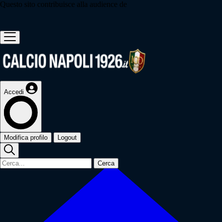
Questo sito contribuisce alla audience de
Accedi
Modifica profilo
Logout
Cerca