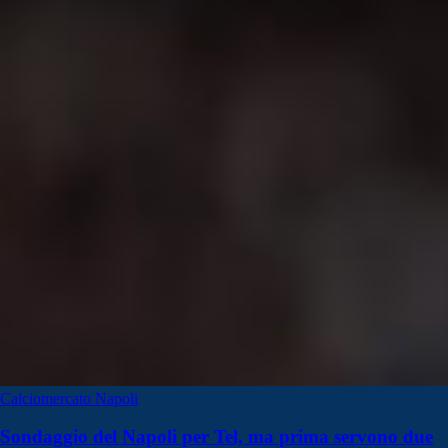
Calciomercato Napoli
Sondaggio del Napoli per Tel, ma prima servono due