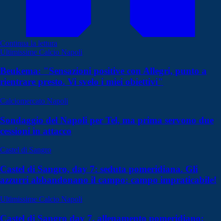
Continua la lettura
Ultimissime Calcio Napoli
Beukema: "Sensazioni positive con Allegri, punto a
rientrare presto. Vi svelo i miei obiettivi"
Calciomercato Napoli
Sondaggio del Napoli per Tel, ma prima servono due
cessioni in attacco
Castel di Sangro
Castel di Sangro, day 7: seduta pomeridiana. Gli
azzurri abbandonano il campo: campo impraticabile!
Ultimissime Calcio Napoli
Castel di Sangro day 7, allenamento pomeridiano: