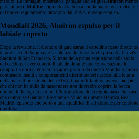
insolito. Le immagini mostrano il paraguaiano Miguel
Almiron
mentre
parla al turco
Muldur
coprendosi la bocca con la mano, gesto vietato
dal nuovo regolamento introdotto dall'IFAB, e viene espulso.
Mondiali 2026, Almiron espulso per il
labiale coperto
Dopo la revisione, il direttore di gara estrae il cartellino rosso diretto tra
le proteste del Paraguay e l'esultanza dei tifosi turchi presenti al Levi's
Stadium di San Francisco. Si tratta della prima espulsione nella storia
del calcio per aver coperto il labiale durante una conversazione in
campo. La norma, entrata in vigore proprio da questo Mondiale, mira a
contrastare insulti e comportamenti discriminatori nascosti alla lettura
del labiale. Il presidente della FIFA, Gianni Infantino, aveva spiegato
che chi non ha nulla da nascondere non dovrebbe coprirsi la bocca
durante il dialogo in campo. L'introduzione della regola nasce dal caso
che coinvolse Gianluca Prestianni e Vinicius durante Benfica-Real
Madrid, episodio che portò a una squalifica di sei giornate per condotta
omofoba.