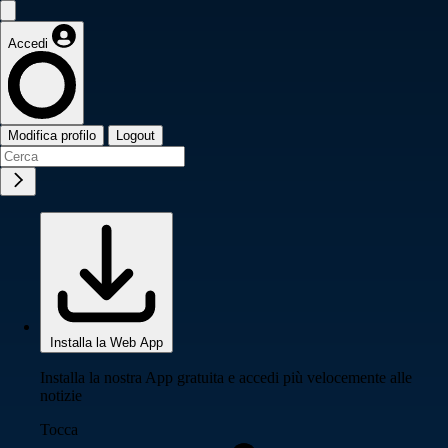
Accedi
Modifica profilo
Logout
Installa la Web App
Installa la nostra App gratuita e accedi più velocemente alle
notizie
Tocca