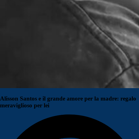
Alisson Santos e il grande amore per la madre: regalo
meraviglioso per lei