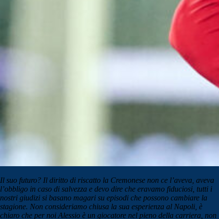
Il suo futuro? Il diritto di riscatto la Cremonese non ce l’aveva, aveva
l’obbligo in caso di salvezza e devo dire che eravamo fiduciosi, tutti i
nostri giudizi si basano magari su episodi che possono cambiare la
stagione. Non consideriamo chiusa la sua esperienza al Napoli, è
chiaro che per noi Alessio è un giocatore nel pieno della carriera, non