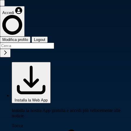
Accedi
Modifica profilo
Logout
Installa la Web App
Installa la nostra App gratuita e accedi più velocemente alle
notizie
Tocca