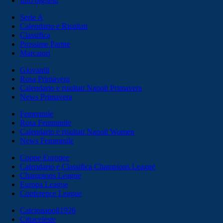
Info biglietti
Serie A
Calendario e Risultati
Classifica
Prossime Partite
Marcatori
Giovanili
Rosa Primavera
Calendario e risultati Napoli Primavera
News Primavera
Femminile
Rosa Femminile
Calendario e risultati Napoli Women
News Femminile
Coppe Europee
Calendario e Classifica Champions League
Champions League
Europa League
Conference League
Calcionapoli1926
Cittaceleste