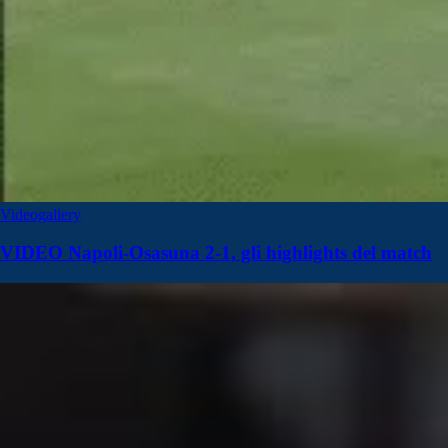
Videogallery
VIDEO Napoli-Osasuna 2-1, gli highlights del match