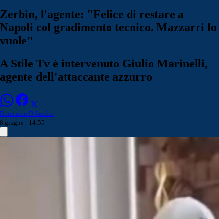
Zerbin, l'agente: "Felice di restare a
Napoli col gradimento tecnico. Mazzarri lo
vuole"
A Stile Tv è intervenuto Giulio Marinelli,
agente dell'attaccante azzurro
Domenico D'Ausilio
8 giugno - 14:55