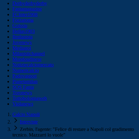
Derbyderbyderby
Fantamagazine
FCInter1908
Forzaroma
Golssip
Hellas1903
Ilmilanista
Juvenews
Mediagol
Milanistichannel
Mondoudinese
Notiziecalciomercato
Numericalcio
Padovasport
Pianetamilan
SOS Fanta
Toronews
Tuttobolognaweb
Violanews
Calcio Napoli
Interviste
Zerbin, l'agente: "Felice di restare a Napoli col gradimento
tecnico. Mazzarri lo vuole"