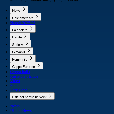
News
Calciomercato
Napoli 2025/26
La società
Partite
Serie A
Giovanili
Femminile
Coppe Europee
Coppa Italia
Rassegna Stampa
Video
Foto
Redazione
I siti del nostro network
News
Ultime News