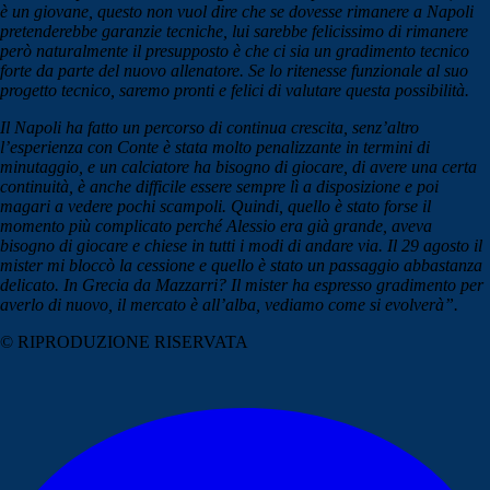
è un giovane, questo non vuol dire che se dovesse rimanere a Napoli
pretenderebbe garanzie tecniche, lui sarebbe felicissimo di rimanere
però naturalmente il presupposto è che ci sia un gradimento tecnico
forte da parte del nuovo allenatore. Se lo ritenesse funzionale al suo
progetto tecnico, saremo pronti e felici di valutare questa possibilità.
Il Napoli ha fatto un percorso di continua crescita, senz’altro
l’esperienza con Conte è stata molto penalizzante in termini di
minutaggio, e un calciatore ha bisogno di giocare, di avere una certa
continuità, è anche difficile essere sempre lì a disposizione e poi
magari a vedere pochi scampoli. Quindi, quello è stato forse il
momento più complicato perché Alessio era già grande, aveva
bisogno di giocare e chiese in tutti i modi di andare via. Il 29 agosto il
mister mi bloccò la cessione e quello è stato un passaggio abbastanza
delicato. In Grecia da Mazzarri? Il mister ha espresso gradimento per
averlo di nuovo, il mercato è all’alba, vediamo come si evolverà”.
© RIPRODUZIONE RISERVATA