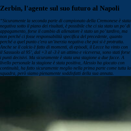
Zerbin, l'agente sul suo futuro al Napoli
“Sicuramente la seconda parte di campionato della Cremonese è stata
negativa sotto il piano dei risultati, è possibile che ci sia stato un po’ di
appagamento, forse il cambio di allenatore è stato un po’ tardivo, ma
non perché ci fosse responsabilità specifica del precedente, quanto
perché a quel punto c'era un’inerzia negativa che poi si è protratta.
Anche se il calcio è fatto di momenti, di episodi, il Lecce ha vinto con
il Sassuolo al 95’, dal +3 al -3 è un attimo e viceversa, sono stati forse
i punti decisivi. Ma sicuramente è stata una stagione a due facce. A
livello personale la stagione è stata positiva, Alessio ha giocato con
continuità, ha fatto sicuramente meglio nella prima parte come tutta la
squadra, però siamo pienamente soddisfatti della sua annata.