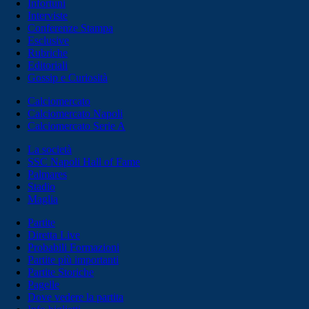
Infortuni
Interviste
Conferenze Stampa
Esclusive
Rubriche
Editoriali
Gossip e Curiosità
Calciomercato
Calciomercato Napoli
Calciomercato Serie A
La società
SSC Napoli Hall of Fame
Palmares
Stadio
Maglia
Partite
Diretta Live
Probabili Formazioni
Partite più importanti
Partite Storiche
Pagelle
Dove vedere la partita