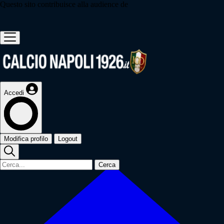
Questo sito contribuisce alla audience de
Accedi
Modifica profilo
Logout
Cerca