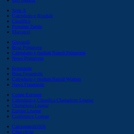
Info biglietti
Serie A
Calendario e Risultati
Classifica
Prossime Partite
Marcatori
Giovanili
Rosa Primavera
Calendario e risultati Napoli Primavera
News Primavera
Femminile
Rosa Femminile
Calendario e risultati Napoli Women
News Femminile
Coppe Europee
Calendario e Classifica Champions League
Champions League
Europa League
Conference League
Calcionapoli1926
Cittaceleste