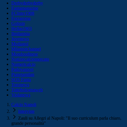
Derbyderbyderby
Fantamagazine
FCInter1908
Forzaroma
Golssip
Hellas1903
Ilmilanista
Juvenews
Mediagol
Milanistichannel
Mondoudinese
Notiziecalciomercato
Numericalcio
Padovasport
Pianetamilan
SOS Fanta
Toronews
Tuttobolognaweb
Violanews
Calcio Napoli
Interviste
Zauli su Allegri al Napoli: "Il suo curriculum parla chiaro,
grande personalità"