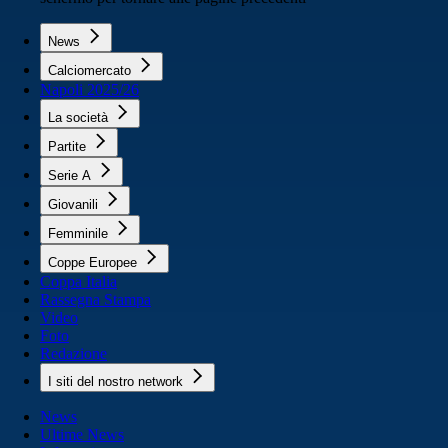
News
Calciomercato
Napoli 2025/26
La società
Partite
Serie A
Giovanili
Femminile
Coppe Europee
Coppa Italia
Rassegna Stampa
Video
Foto
Redazione
I siti del nostro network
News
Ultime News