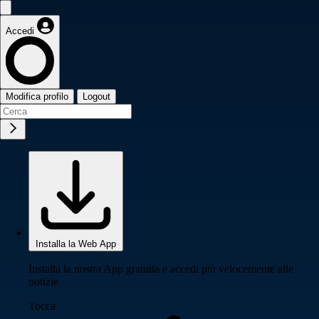
Accedi
Modifica profilo
Logout
Installa la Web App
Installa la nostra App gratuita e accedi più velocemente alle
notizie
Tocca