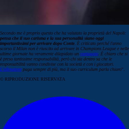
Secondo me è proprio questo che ha valutato la proprietà del Napoli:
pensa che il suo carisma e la sua personalità siano oggi
importantissimi per arrivare dopo Conte
. È criticato perché l'anno
scorso il Milan non è riuscito ad arrivare in Champions League e nelle
ultime giornate ha veramente dilapidato un
vantaggio
. È chiaro che si
è preso tantissime responsabilità, però chi sta dentro sa che le
responsabilità vanno condivise con la società e con i giocatori.
L'allenatore
paga sempre di più, ma il suo curriculum parla chiaro
".
© RIPRODUZIONE RISERVATA