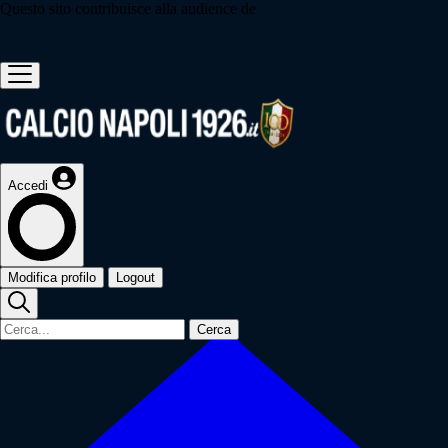
Questo sito contribuisce alla audience de
Accedi
Modifica profilo
Logout
Cerca