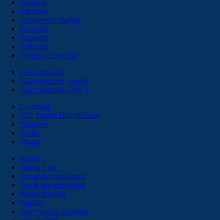
Infortuni
Interviste
Conferenze Stampa
Esclusive
Rubriche
Editoriali
Gossip e Curiosità
Calciomercato
Calciomercato Napoli
Calciomercato Serie A
La società
SSC Napoli Hall of Fame
Palmares
Stadio
Maglia
Partite
Diretta Live
Probabili Formazioni
Partite più importanti
Partite Storiche
Pagelle
Dove vedere la partita