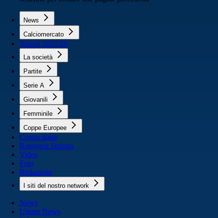
News
Calciomercato
Napoli 2025/26
La società
Partite
Serie A
Giovanili
Femminile
Coppe Europee
Coppa Italia
Rassegna Stampa
Video
Foto
Redazione
I siti del nostro network
News
Ultime News