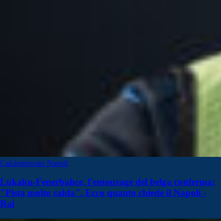
Calciomercato Napoli
Lukaku-Fenerbahce, l'entourage del belga conferma:
"Pista molto calda". Ecco quanto chiede il Napoli -
Rai