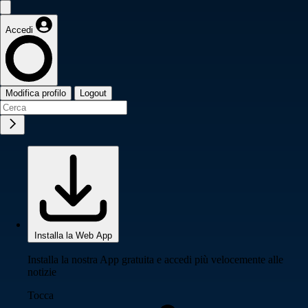
Accedi
Modifica profilo
Logout
Installa la Web App
Installa la nostra App gratuita e accedi più velocemente alle
notizie
Tocca