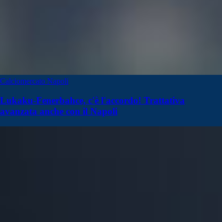
Calciomercato Napoli
Lukaku-Fenerbahce, c'è l'accordo! Trattativa
avanzata anche con il Napoli