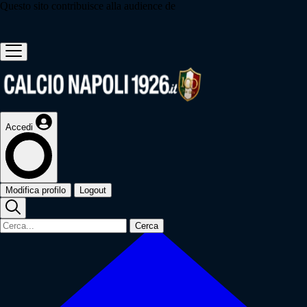
Questo sito contribuisce alla audience de
Accedi
Modifica profilo
Logout
Cerca