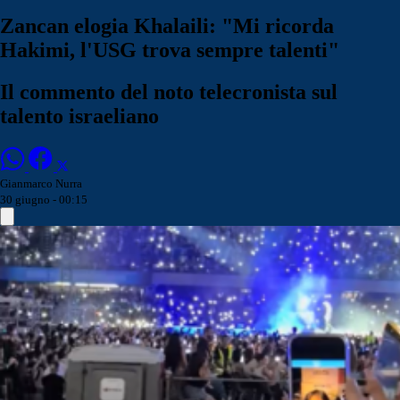
Zancan elogia Khalaili: "Mi ricorda
Hakimi, l'USG trova sempre talenti"
Il commento del noto telecronista sul
talento israeliano
Gianmarco Nurra
30 giugno - 00:15