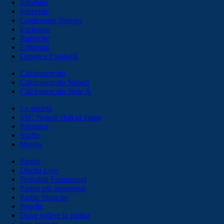
Infortuni
Interviste
Conferenze Stampa
Esclusive
Rubriche
Editoriali
Gossip e Curiosità
Calciomercato
Calciomercato Napoli
Calciomercato Serie A
La società
SSC Napoli Hall of Fame
Palmares
Stadio
Maglia
Partite
Diretta Live
Probabili Formazioni
Partite più importanti
Partite Storiche
Pagelle
Dove vedere la partita