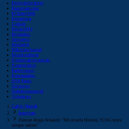
Derbyderbyderby
Fantamagazine
FCInter1908
Forzaroma
Golssip
Hellas1903
Ilmilanista
Juvenews
Mediagol
Milanistichannel
Mondoudinese
Notiziecalciomercato
Numericalcio
Padovasport
Pianetamilan
SOS Fanta
Toronews
Tuttobolognaweb
Violanews
Calcio Napoli
Interviste
Zancan elogia Khalaili: "Mi ricorda Hakimi, l'USG trova
sempre talenti"