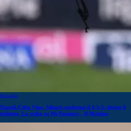
Rassegna
Napoli-Celta Vigo, Allegri conferma il 4-3-3: deciso il
tridente. La scelta su McTominay - Il Mattino