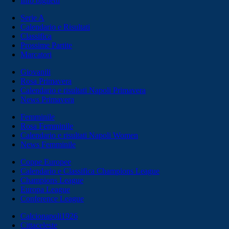
Info biglietti
Serie A
Calendario e Risultati
Classifica
Prossime Partite
Marcatori
Giovanili
Rosa Primavera
Calendario e risultati Napoli Primavera
News Primavera
Femminile
Rosa Femminile
Calendario e risultati Napoli Women
News Femminile
Coppe Europee
Calendario e Classifica Champions League
Champions League
Europa League
Conference League
Calcionapoli1926
Cittaceleste