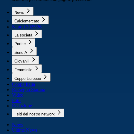
News
Calciomercato
Napoli 2025/26
La società
Partite
Serie A
Giovanili
Femminile
Coppe Europee
Coppa Italia
Rassegna Stampa
Video
Foto
Redazione
I siti del nostro network
News
Ultime News