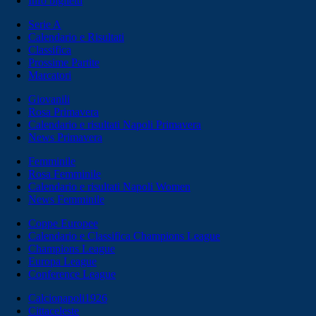
Info biglietti
Serie A
Calendario e Risultati
Classifica
Prossime Partite
Marcatori
Giovanili
Rosa Primavera
Calendario e risultati Napoli Primavera
News Primavera
Femminile
Rosa Femminile
Calendario e risultati Napoli Women
News Femminile
Coppe Europee
Calendario e Classifica Champions League
Champions League
Europa League
Conference League
Calcionapoli1926
Cittaceleste