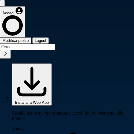
Accedi
Modifica profilo
Logout
Installa la Web App
Installa la nostra App gratuita e accedi più velocemente alle
notizie
Tocca