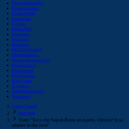
Derbyderbyderby
Fantamagazine
FCInter1908
Forzaroma
Golssip
Hellas1903
Ilmilanista
Juvenews
Mediagol
Milanistichannel
Mondoudinese
Notiziecalciomercato
Numericalcio
Padovasport
Pianetamilan
SOS Fanta
Toronews
Tuttobolognaweb
Violanews
Calcio Napoli
Interviste
Tosto: "Ecco che Napoli-Roma mi aspetto. Olivera? Si sa
adattare in due ruoli"