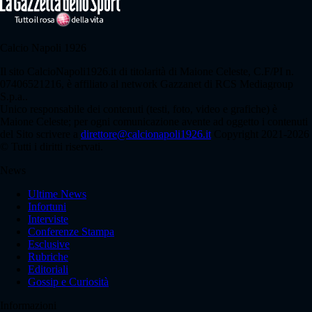
Calcio Napoli 1926
Il sito CalcioNapoli1926.it di titolarità di Maione Celeste, C.F/PI n.
07406521216, è affiliato al network Gazzanet di RCS Mediagroup
S.p.a..
Unico responsabile dei contenuti (testi, foto, video e grafiche) è
Maione Celeste; per ogni comunicazione avente ad oggetto i contenuti
del Sito scrivere a
direttore@calcionapoli1926.it
Copyright 2021-2026
© Tutti i diritti riservati.
News
Ultime News
Infortuni
Interviste
Conferenze Stampa
Esclusive
Rubriche
Editoriali
Gossip e Curiosità
Informazioni