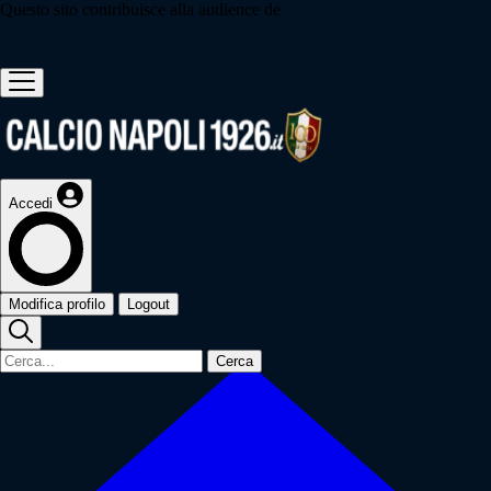
Questo sito contribuisce alla audience de
Accedi
Modifica profilo
Logout
Cerca