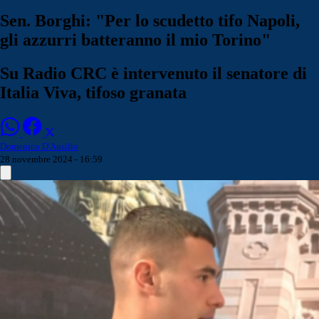
Sen. Borghi: "Per lo scudetto tifo Napoli,
gli azzurri batteranno il mio Torino"
Su Radio CRC è intervenuto il senatore di
Italia Viva, tifoso granata
Domenico D'Ausilio
28 novembre 2024 - 16:59