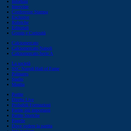
Infortuni
Interviste
Conferenze Stampa
Esclusive
Rubriche
Editoriali
Gossip e Curiosità
Calciomercato
Calciomercato Napoli
Calciomercato Serie A
La società
SSC Napoli Hall of Fame
Palmares
Stadio
Maglia
Partite
Diretta Live
Probabili Formazioni
Partite più importanti
Partite Storiche
Pagelle
Dove vedere la partita