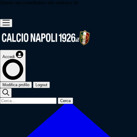
Questo sito contribuisce alla audience de
Accedi
Modifica profilo
Logout
Cerca