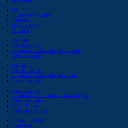
Info biglietti
Serie A
Calendario e Risultati
Classifica
Prossime Partite
Marcatori
Giovanili
Rosa Primavera
Calendario e risultati Napoli Primavera
News Primavera
Femminile
Rosa Femminile
Calendario e risultati Napoli Women
News Femminile
Coppe Europee
Calendario e Classifica Champions League
Champions League
Europa League
Conference League
Calcionapoli1926
Cittaceleste