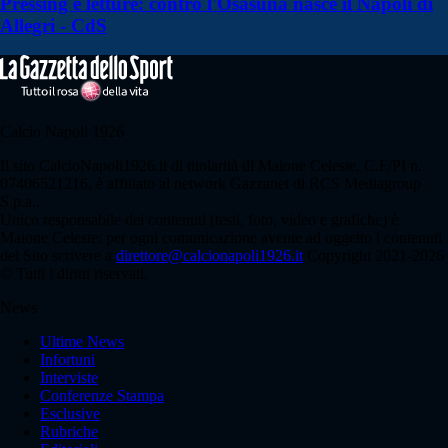
Pressing e letture: contro l'Osasuna nasce il Napoli di
Allegri - CdS
Calcio Napoli 1926
Il sito CalcioNapoli1926.it di titolarità di Maione Celeste, C.F/PI n.
07406521216, è affiliato al network Gazzanet di RCS Mediagroup
S.p.a..
Unico responsabile dei contenuti (testi, foto, video e grafiche) è
Maione Celeste; per ogni comunicazione avente ad oggetto i contenuti
del Sito scrivere a
direttore@calcionapoli1926.it
Copyright 2021-2026
© Tutti i diritti riservati.
News
Ultime News
Infortuni
Interviste
Conferenze Stampa
Esclusive
Rubriche