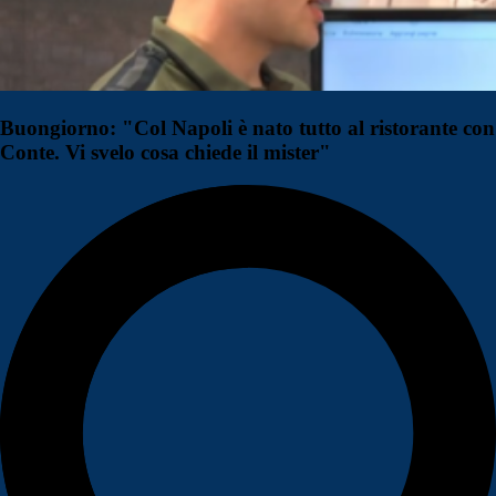
Buongiorno: "Col Napoli è nato tutto al ristorante con
Conte. Vi svelo cosa chiede il mister"