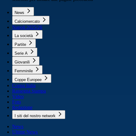
News
Calciomercato
Napoli 2025/26
La società
Partite
Serie A
Giovanili
Femminile
Coppe Europee
Coppa Italia
Rassegna Stampa
Video
Foto
Redazione
I siti del nostro network
News
Ultime News