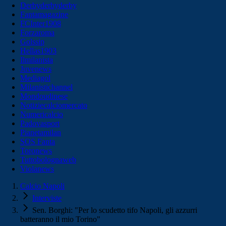
Derbyderbyderby
Fantamagazine
FCInter1908
Forzaroma
Golssip
Hellas1903
Ilmilanista
Juvenews
Mediagol
Milanistichannel
Mondoudinese
Notiziecalciomercato
Numericalcio
Padovasport
Pianetamilan
SOS Fanta
Toronews
Tuttobolognaweb
Violanews
Calcio Napoli
Interviste
Sen. Borghi: "Per lo scudetto tifo Napoli, gli azzurri
batteranno il mio Torino"