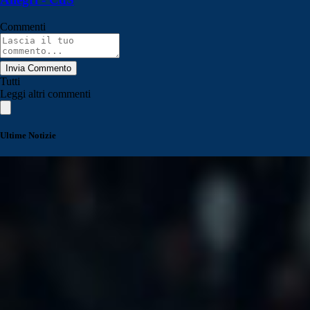
Commenti
Invia Commento
Tutti
Leggi altri commenti
Ultime Notizie