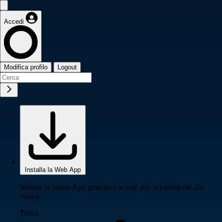
Accedi
Modifica profilo
Logout
Installa la Web App
Installa la nostra App gratuita e accedi più velocemente alle
notizie
Tocca