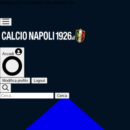
Questo sito contribuisce alla audience de
Accedi
Modifica profilo
Logout
Cerca