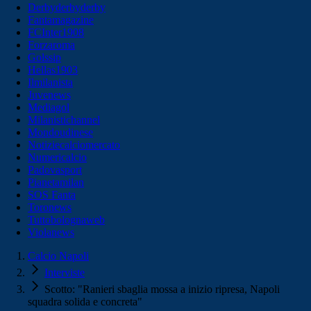
Derbyderbyderby
Fantamagazine
FCInter1908
Forzaroma
Golssip
Hellas1903
Ilmilanista
Juvenews
Mediagol
Milanistichannel
Mondoudinese
Notiziecalciomercato
Numericalcio
Padovasport
Pianetamilan
SOS Fanta
Toronews
Tuttobolognaweb
Violanews
Calcio Napoli
Interviste
Scotto: "Ranieri sbaglia mossa a inizio ripresa, Napoli
squadra solida e concreta"