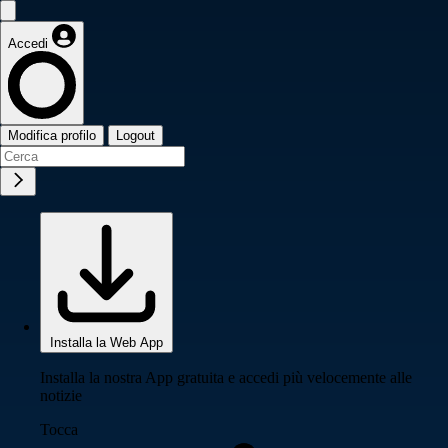
Accedi
Modifica profilo
Logout
Installa la Web App
Installa la nostra App gratuita e accedi più velocemente alle
notizie
Tocca