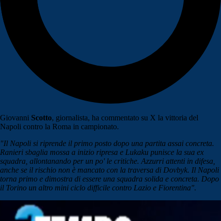
Giovanni
Scotto
, giornalista, ha commentato su X la vittoria del
Napoli contro la Roma in campionato.
"
Il Napoli si riprende il primo posto dopo una partita assai concreta.
Ranieri sbaglia mossa a inizio ripresa e Lukaku punisce la sua ex
squadra, allontanando per un po' le critiche. Azzurri attenti in difesa,
anche se il rischio non è mancato con la traversa di Dovbyk. Il Napoli
torna primo e dimostra di essere una squadra solida e concreta. Dopo
il Torino un altro mini ciclo difficile contro Lazio e Fiorentina".