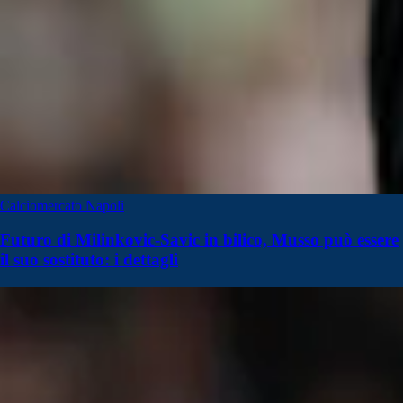
Calciomercato Napoli
Futuro di Milinkovic-Savic in bilico, Musso può essere
il suo sostituto: i dettagli