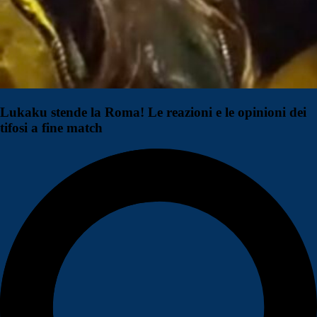
Lukaku stende la Roma! Le reazioni e le opinioni dei
tifosi a fine match