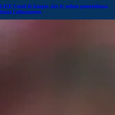
LIVE Castel di Sangro, day 8: seduta pomeridiana.
Inizia l'allenamento