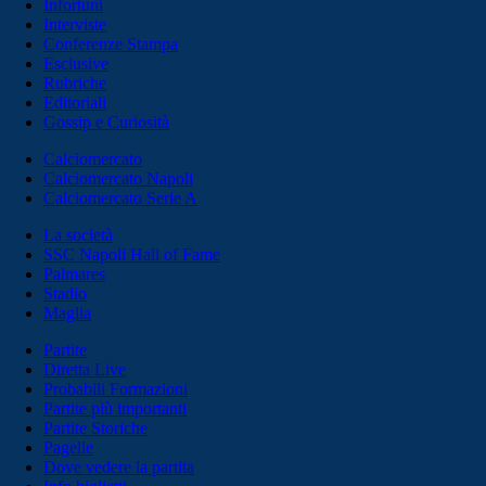
Infortuni
Interviste
Conferenze Stampa
Esclusive
Rubriche
Editoriali
Gossip e Curiosità
Calciomercato
Calciomercato Napoli
Calciomercato Serie A
La società
SSC Napoli Hall of Fame
Palmares
Stadio
Maglia
Partite
Diretta Live
Probabili Formazioni
Partite più importanti
Partite Storiche
Pagelle
Dove vedere la partita