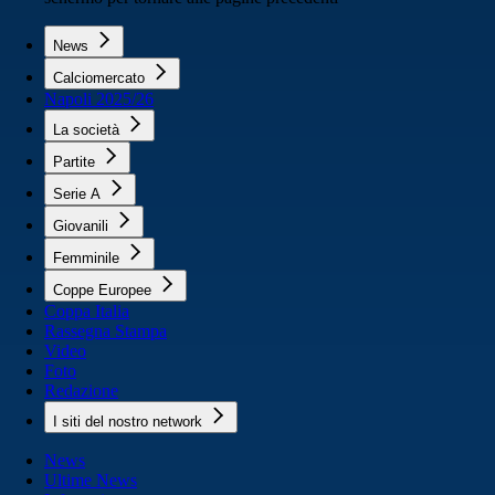
News
Calciomercato
Napoli 2025/26
La società
Partite
Serie A
Giovanili
Femminile
Coppe Europee
Coppa Italia
Rassegna Stampa
Video
Foto
Redazione
I siti del nostro network
News
Ultime News