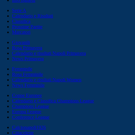
Info biglietti
Serie A
Calendario e Risultati
Classifica
Prossime Partite
Marcatori
Giovanili
Rosa Primavera
Calendario e risultati Napoli Primavera
News Primavera
Femminile
Rosa Femminile
Calendario e risultati Napoli Women
News Femminile
Coppe Europee
Calendario e Classifica Champions League
Champions League
Europa League
Conference League
Calcionapoli1926
Cittaceleste