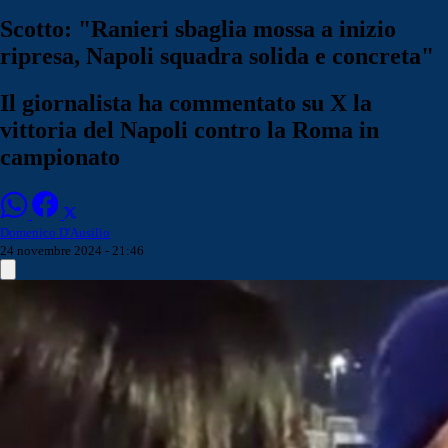
Scotto: "Ranieri sbaglia mossa a inizio
ripresa, Napoli squadra solida e concreta"
Il giornalista ha commentato su X la
vittoria del Napoli contro la Roma in
campionato
Domenico D'Ausilio
24 novembre 2024 - 21:46