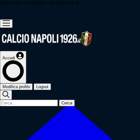
Questo sito contribuisce alla audience de
Accedi
Modifica profilo
Logout
Cerca