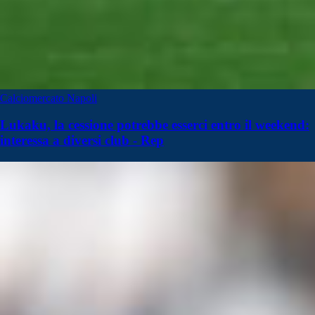
Calciomercato Napoli
Lukaku, la cessione potrebbe esserci entro il weekend:
interessa a diversi club - Rep