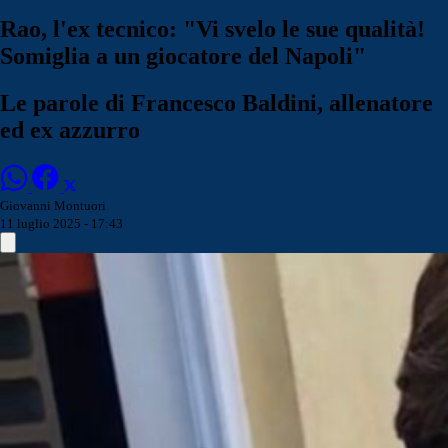
Rao, l'ex tecnico: "Vi svelo le sue qualità!
Somiglia a un giocatore del Napoli"
Le parole di Francesco Baldini, allenatore
ed ex azzurro
Giovanni Montuori
11 luglio 2025 - 17:43