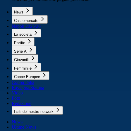
News
Calciomercato
Napoli 2025/26
La società
Partite
Serie A
Giovanili
Femminile
Coppe Europee
Coppa Italia
Rassegna Stampa
Video
Foto
Redazione
I siti del nostro network
News
Ultime News