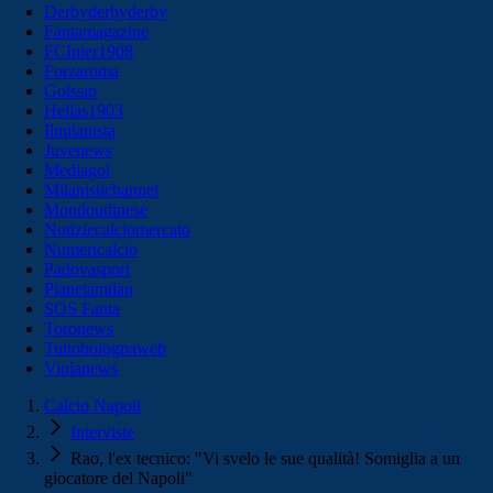
Derbyderbyderby
Fantamagazine
FCInter1908
Forzaroma
Golssip
Hellas1903
Ilmilanista
Juvenews
Mediagol
Milanistichannel
Mondoudinese
Notiziecalciomercato
Numericalcio
Padovasport
Pianetamilan
SOS Fanta
Toronews
Tuttobolognaweb
Violanews
Calcio Napoli
Interviste
Rao, l'ex tecnico: "Vi svelo le sue qualità! Somiglia a un
giocatore del Napoli"