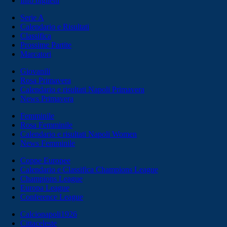
Info biglietti
Serie A
Calendario e Risultati
Classifica
Prossime Partite
Marcatori
Giovanili
Rosa Primavera
Calendario e risultati Napoli Primavera
News Primavera
Femminile
Rosa Femminile
Calendario e risultati Napoli Women
News Femminile
Coppe Europee
Calendario e Classifica Champions League
Champions League
Europa League
Conference League
Calcionapoli1926
Cittaceleste