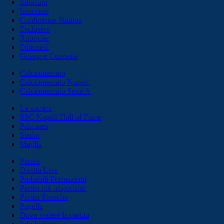
Infortuni
Interviste
Conferenze Stampa
Esclusive
Rubriche
Editoriali
Gossip e Curiosità
Calciomercato
Calciomercato Napoli
Calciomercato Serie A
La società
SSC Napoli Hall of Fame
Palmares
Stadio
Maglia
Partite
Diretta Live
Probabili Formazioni
Partite più importanti
Partite Storiche
Pagelle
Dove vedere la partita