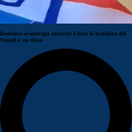
Beukema si sente già azzurro! Firma la bandiera del
Napoli a un tifoso