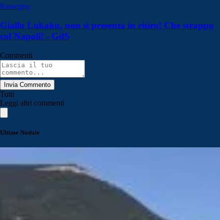
Rassegna
Giallo Lukaku, non si presenta in ritiro! Che strappo
col Napoli! - GdS
Commenti
Invia Commento
Tutti
Leggi altri commenti
Ultime Notizie