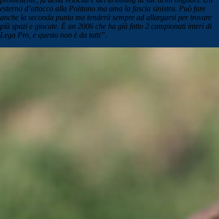
esterno d’attacco alla Politano ma ama la fascia sinistra. Può fare
anche la seconda punta ma tenderà sempre ad allargarsi per trovare
più spazi e giocate. È un 2006 che ha già fatto 2 campionati interi di
Lega Pro, e questo non è da tutti”.