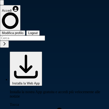
Accedi
Modifica profilo
Logout
Installa la Web App
Installa la nostra App gratuita e accedi più velocemente alle
notizie
Tocca