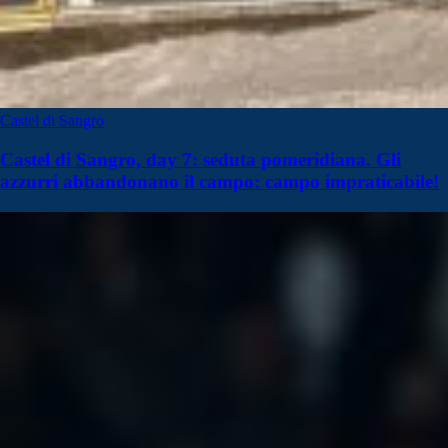
Castel di Sangro
Castel di Sangro, day 7: seduta pomeridiana. Gli
azzurri abbandonano il campo: campo impraticabile!