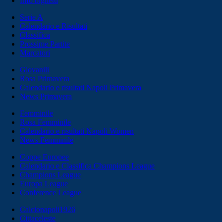
Info biglietti
Serie A
Calendario e Risultati
Classifica
Prossime Partite
Marcatori
Giovanili
Rosa Primavera
Calendario e risultati Napoli Primavera
News Primavera
Femminile
Rosa Femminile
Calendario e risultati Napoli Women
News Femminile
Coppe Europee
Calendario e Classifica Champions League
Champions League
Europa League
Conference League
Calcionapoli1926
Cittaceleste