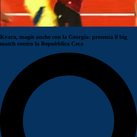
Kvara, magie anche con la Georgia: presenta il big
match contro la Repubblica Ceca