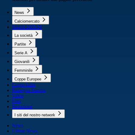
News
Calciomercato
Napoli 2025/26
La società
Partite
Serie A
Giovanili
Femminile
Coppe Europee
Coppa Italia
Rassegna Stampa
Video
Foto
Redazione
I siti del nostro network
News
Ultime News