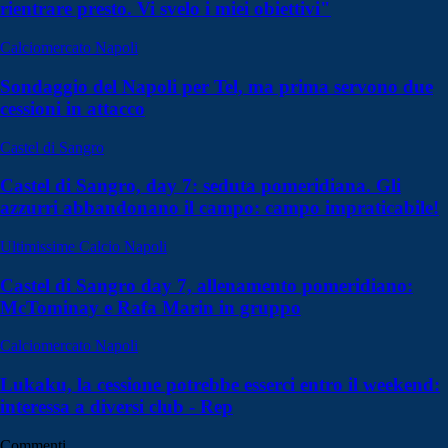
rientrare presto. Vi svelo i miei obiettivi"
Calciomercato Napoli
Sondaggio del Napoli per Tel, ma prima servono due
cessioni in attacco
Castel di Sangro
Castel di Sangro, day 7: seduta pomeridiana. Gli
azzurri abbandonano il campo: campo impraticabile!
Ultimissime Calcio Napoli
Castel di Sangro day 7, allenamento pomeridiano:
McTominay e Rafa Marin in gruppo
Calciomercato Napoli
Lukaku, la cessione potrebbe esserci entro il weekend:
interessa a diversi club - Rep
Commenti