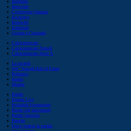
Infortuni
Interviste
Conferenze Stampa
Esclusive
Rubriche
Editoriali
Gossip e Curiosità
Calciomercato
Calciomercato Napoli
Calciomercato Serie A
La società
SSC Napoli Hall of Fame
Palmares
Stadio
Maglia
Partite
Diretta Live
Probabili Formazioni
Partite più importanti
Partite Storiche
Pagelle
Dove vedere la partita