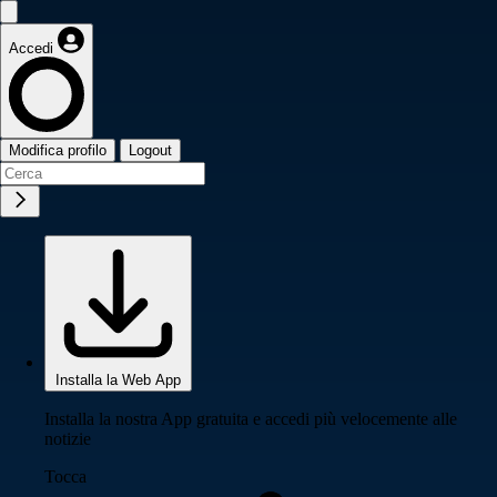
Accedi
Modifica profilo
Logout
Installa la Web App
Installa la nostra App gratuita e accedi più velocemente alle
notizie
Tocca