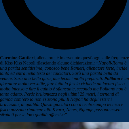
Carmine Gautieri
, allenatore, è intervenuto quest’oggi sulle frequenze
di Kiss Kiss Napoli rilasciando alcune dichiarazioni:
“Napoli-Roma è
una partita sentitissima, conosco bene Ranieri, allenatore forte, incide
tanto ed entra nella testa dei calciatori. Sarà una partita bella da
vedere. Sarà una bella gara, due tecnici molto preparati.
Politano
è un
giocatore molto versatile, fare tutta la fascia richiede un lavoro fisico
molto intenso e fare il quinto è sfiancante, secondo me Politano non è
tanto adatto. Perde brillantezza negli ultimi 25 metri, i tornanti di
gamba com’ero io non esistono più. Il Napoli ha degli esterni
bravissimi, di qualità. Questi giocatori con il centrocampo tecnico e
fisico possono rimanere alti. Kvara, Neres, Ngonge possono essere
sfruttati per le loro qualità offensive”.