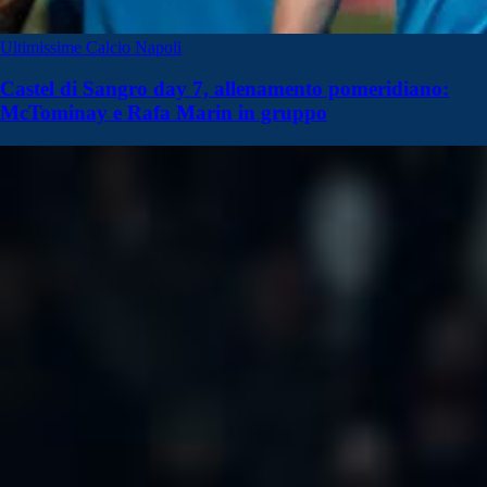
Ultimissime Calcio Napoli
Castel di Sangro day 7, allenamento pomeridiano:
McTominay e Rafa Marin in gruppo