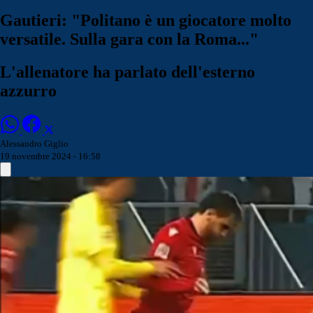
Gautieri: "Politano è un giocatore molto
versatile. Sulla gara con la Roma..."
L'allenatore ha parlato dell'esterno
azzurro
Alessandro Giglio
19 novembre 2024 - 16:58