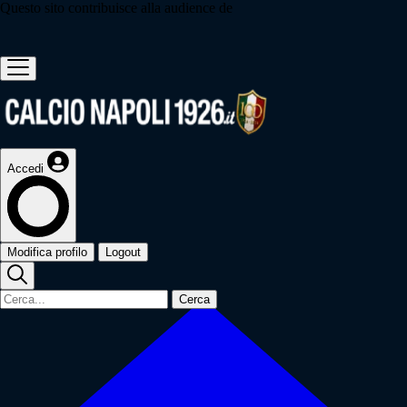
Questo sito contribuisce alla audience de
Accedi
Modifica profilo
Logout
Cerca