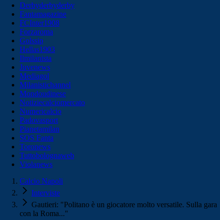
Derbyderbyderby
Fantamagazine
FCInter1908
Forzaroma
Golssip
Hellas1903
Ilmilanista
Juvenews
Mediagol
Milanistichannel
Mondoudinese
Notiziecalciomercato
Numericalcio
Padovasport
Pianetamilan
SOS Fanta
Toronews
Tuttobolognaweb
Violanews
Calcio Napoli
Interviste
Gautieri: "Politano è un giocatore molto versatile. Sulla gara
con la Roma..."