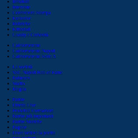
Infortuni
Interviste
Conferenze Stampa
Esclusive
Rubriche
Editoriali
Gossip e Curiosità
Calciomercato
Calciomercato Napoli
Calciomercato Serie A
La società
SSC Napoli Hall of Fame
Palmares
Stadio
Maglia
Partite
Diretta Live
Probabili Formazioni
Partite più importanti
Partite Storiche
Pagelle
Dove vedere la partita