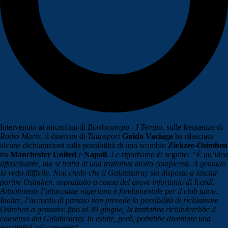
Intervenuto ai microfoni di
Bordocampo - I Temp
o, sulle frequenze di
Radio Marte
, il direttore di
Tuttosport
Guido Vaciago
ha rilasciato
alcune dichiarazioni sulla possibilità di uno scambio
Zirkzee-Osimhen
tra
Manchester United
e
Napoli
. Le riportiamo di seguito:
“È un’idea
affascinante, ma si tratta di una trattativa molto complessa.
A gennaio
la vedo difficile. Non credo che il Galatasaray sia disposto a lasciar
partire Osimhen, soprattutto a causa del grave infortunio di Icardi.
Attualmente l’attaccante nigeriano è fondamentale per il club turco.
Inoltre, l’accordo di prestito non prevede la possibilità di richiamare
Osimhen a gennaio: fino al 30 giugno, la trattativa richiederebbe il
consenso del Galatasaray. In estate, però, potrebbe diventare una
possibilità più concreta”.