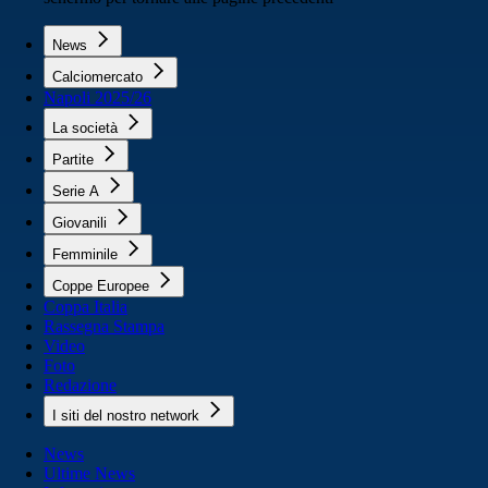
News
Calciomercato
Napoli 2025/26
La società
Partite
Serie A
Giovanili
Femminile
Coppe Europee
Coppa Italia
Rassegna Stampa
Video
Foto
Redazione
I siti del nostro network
News
Ultime News