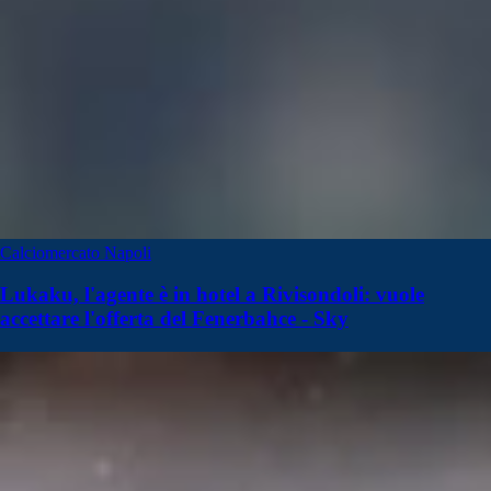
Calciomercato Napoli
Lukaku, l'agente è in hotel a Rivisondoli: vuole
accettare l'offerta del Fenerbahce - Sky