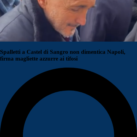
Spalletti a Castel di Sangro non dimentica Napoli,
firma magliette azzurre ai tifosi