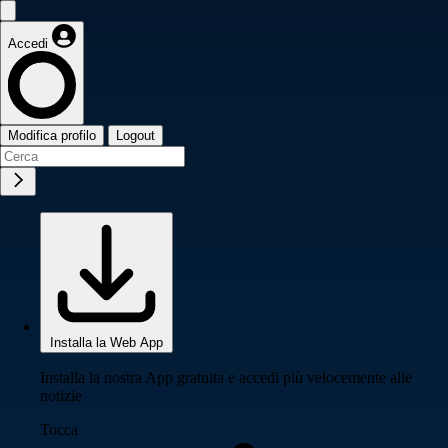
Accedi
Modifica profilo
Logout
Installa la Web App
Installa la nostra App gratuita e accedi più velocemente alle
notizie
Tocca