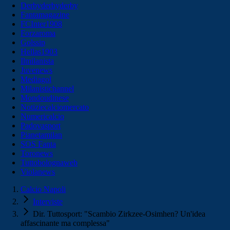
Derbyderbyderby
Fantamagazine
FCInter1908
Forzaroma
Golssip
Hellas1903
Ilmilanista
Juvenews
Mediagol
Milanistichannel
Mondoudinese
Notiziecalciomercato
Numericalcio
Padovasport
Pianetamilan
SOS Fanta
Toronews
Tuttobolognaweb
Violanews
Calcio Napoli
Interviste
Dir. Tuttosport: "Scambio Zirkzee-Osimhen? Un'idea
affascinante ma complessa"