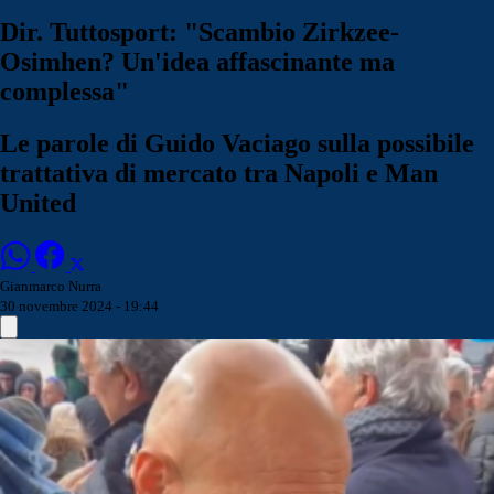
Dir. Tuttosport: "Scambio Zirkzee-
Osimhen? Un'idea affascinante ma
complessa"
Le parole di Guido Vaciago sulla possibile
trattativa di mercato tra Napoli e Man
United
Gianmarco Nurra
30 novembre 2024 - 19:44