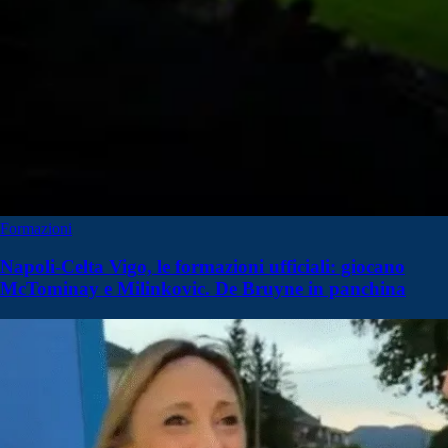
Formazioni
Napoli-Celta Vigo, le formazioni ufficiali: giocano
McTominay e Milinkovic. De Bruyne in panchina