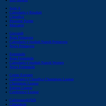
Info biglietti
Serie A
Calendario e Risultati
Classifica
Prossime Partite
Marcatori
Giovanili
Rosa Primavera
Calendario e risultati Napoli Primavera
News Primavera
Femminile
Rosa Femminile
Calendario e risultati Napoli Women
News Femminile
Coppe Europee
Calendario e Classifica Champions League
Champions League
Europa League
Conference League
Calcionapoli1926
Cittaceleste