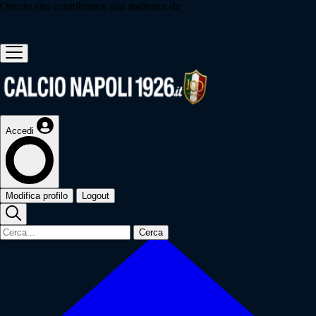
Questo sito contribuisce alla audience de
Accedi
Modifica profilo
Logout
Cerca