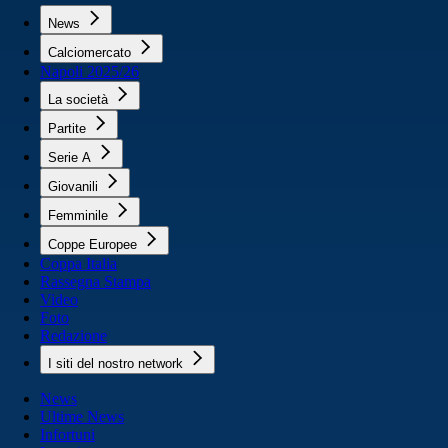
News
Calciomercato
Napoli 2025/26
La società
Partite
Serie A
Giovanili
Femminile
Coppe Europee
Coppa Italia
Rassegna Stampa
Video
Foto
Redazione
I siti del nostro network
News
Ultime News
Infortuni