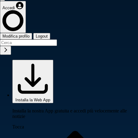
Accedi
Modifica profilo
Logout
Installa la Web App
Installa la nostra App gratuita e accedi più velocemente alle
notizie
Tocca