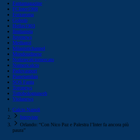
Fantamagazine
FCInter1908
Forzaroma
Golssip
Hellas1903
Ilmilanista
Juvenews
Mediagol
Milanistichannel
Mondoudinese
Notiziecalciomercato
Numericalcio
Padovasport
Pianetamilan
SOS Fanta
Toronews
Tuttobolognaweb
Violanews
Calcio Napoli
Interviste
Orlando: “Con Nico Paz e Palestra l’Inter fa ancora più
paura”