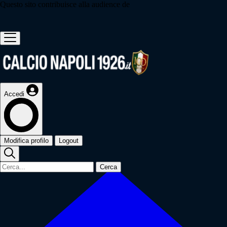
Questo sito contribuisce alla audience de
Accedi
Modifica profilo
Logout
Cerca