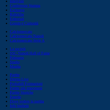
Interviste
Conferenze Stampa
Esclusive
Rubriche
Editoriali
Gossip e Curiosità
Calciomercato
Calciomercato Napoli
Calciomercato Serie A
La società
SSC Napoli Hall of Fame
Palmares
Stadio
Maglia
Partite
Diretta Live
Probabili Formazioni
Partite più importanti
Partite Storiche
Pagelle
Dove vedere la partita
Info biglietti