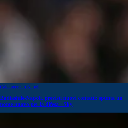
Calciomercato Napoli
Badiashile-Napoli, previsti nuovi contatti: spunta un
nome nuovo per la difesa - Sky