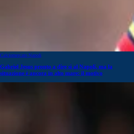
Calciomercato Napoli
Gabriel Jesus pronto a dire sì al Napoli, ma la
situazione è ancora in alto mare: il motivo