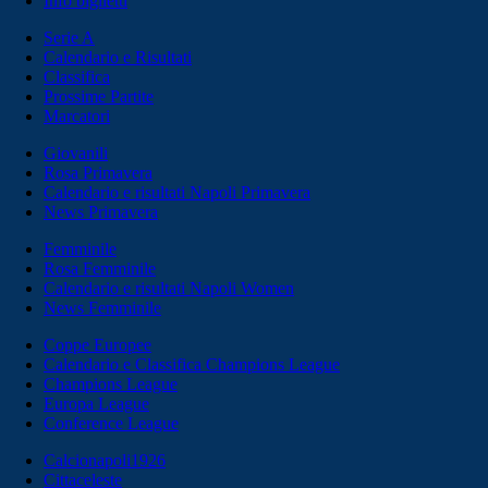
Info biglietti
Serie A
Calendario e Risultati
Classifica
Prossime Partite
Marcatori
Giovanili
Rosa Primavera
Calendario e risultati Napoli Primavera
News Primavera
Femminile
Rosa Femminile
Calendario e risultati Napoli Women
News Femminile
Coppe Europee
Calendario e Classifica Champions League
Champions League
Europa League
Conference League
Calcionapoli1926
Cittaceleste