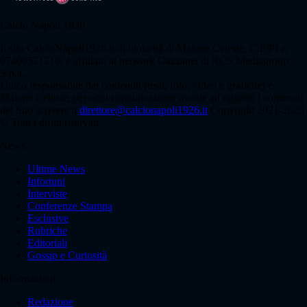
Calcio Napoli 1926
Il sito CalcioNapoli1926.it di titolarità di Maione Celeste, C.F/PI n.
07406521216, è affiliato al network Gazzanet di RCS Mediagroup
S.p.a..
Unico responsabile dei contenuti (testi, foto, video e grafiche) è
Maione Celeste; per ogni comunicazione avente ad oggetto i contenuti
del Sito scrivere a
direttore@calcionapoli1926.it
Copyright 2021-2026
© Tutti i diritti riservati.
News
Ultime News
Infortuni
Interviste
Conferenze Stampa
Esclusive
Rubriche
Editoriali
Gossip e Curiosità
Informazioni
Redazione