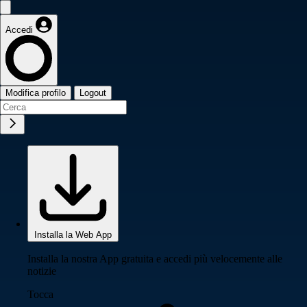
Accedi
Modifica profilo
Logout
Installa la Web App
Installa la nostra App gratuita e accedi più velocemente alle
notizie
Tocca