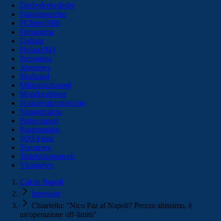
Derbyderbyderby
Fantamagazine
FCInter1908
Forzaroma
Golssip
Hellas1903
Ilmilanista
Juvenews
Mediagol
Milanistichannel
Mondoudinese
Notiziecalciomercato
Numericalcio
Padovasport
Pianetamilan
SOS Fanta
Toronews
Tuttobolognaweb
Violanews
Calcio Napoli
Interviste
Chiariello: "Nico Paz al Napoli? Prezzo altissimo, è
un'operazione off-limits"