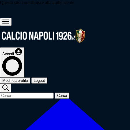
Questo sito contribuisce alla audience de
Accedi
Modifica profilo
Logout
Cerca