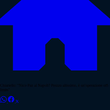
Chiariello: "Nico Paz al Napoli? Prezzo altissimo, è un'operazione off-
limits"