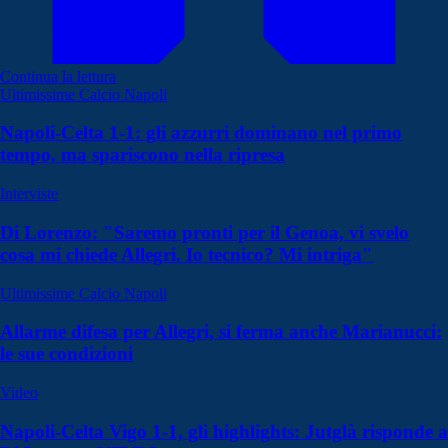
Continua la lettura
Ultimissime Calcio Napoli
Napoli-Celta 1-1: gli azzurri dominano nel primo
tempo, ma spariscono nella ripresa
Interviste
Di Lorenzo: "Saremo pronti per il Genoa, vi svelo
cosa mi chiede Allegri. Io tecnico? Mi intriga"
Ultimissime Calcio Napoli
Allarme difesa per Allegri, si ferma anche Marianucci:
le sue condizioni
Video
Napoli-Celta Vigo 1-1, gli highlights: Jutglà risponde a