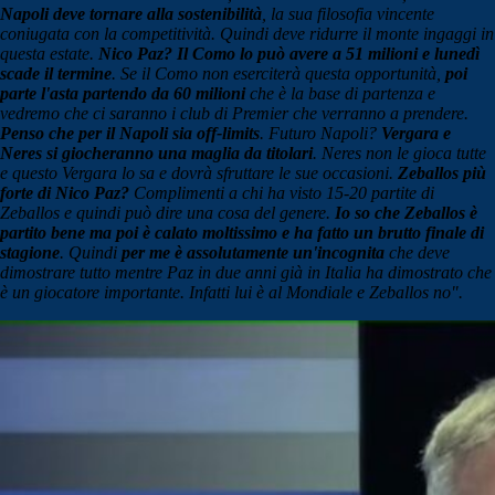
Napoli deve tornare alla sostenibilità
, la sua filosofia vincente
coniugata con la competitività. Quindi deve ridurre il monte ingaggi in
questa estate.
Nico Paz? Il Como lo può avere a 51 milioni e lunedì
scade il termine
. Se il Como non eserciterà questa opportunità,
poi
parte l'asta partendo da 60 milioni
che è la base di partenza e
vedremo che ci saranno i club di Premier che verranno a prendere.
Penso che per il Napoli sia off-limits
. Futuro Napoli?
Vergara e
Neres si giocheranno una maglia da titolari
. Neres non le gioca tutte
e questo Vergara lo sa e dovrà sfruttare le sue occasioni.
Zeballos più
forte di Nico Paz?
Complimenti a chi ha visto 15-20 partite di
Zeballos e quindi può dire una cosa del genere.
Io so che Zeballos è
partito bene ma poi è calato moltissimo e ha fatto un brutto finale di
stagione
. Quindi
per me è assolutamente un'incognita
che deve
dimostrare tutto mentre Paz in due anni già in Italia ha dimostrato che
è un giocatore importante. Infatti lui è al Mondiale e Zeballos no".