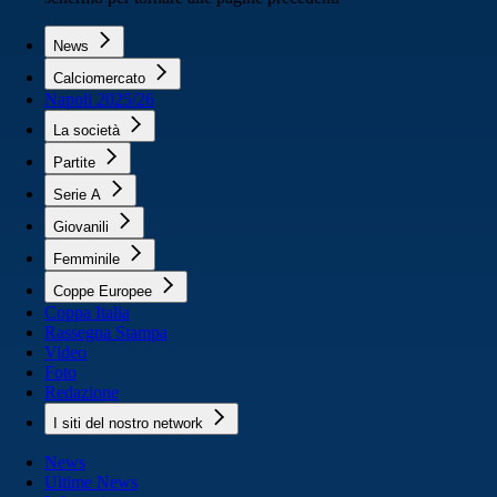
News
Calciomercato
Napoli 2025/26
La società
Partite
Serie A
Giovanili
Femminile
Coppe Europee
Coppa Italia
Rassegna Stampa
Video
Foto
Redazione
I siti del nostro network
News
Ultime News