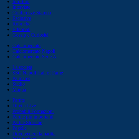
Infortuni
Interviste
Conferenze Stampa
Esclusive
Rubriche
Editoriali
Gossip e Curiosità
Calciomercato
Calciomercato Napoli
Calciomercato Serie A
La società
SSC Napoli Hall of Fame
Palmares
Stadio
Maglia
Partite
Diretta Live
Probabili Formazioni
Partite più importanti
Partite Storiche
Pagelle
Dove vedere la partita