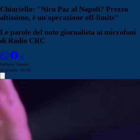
Chiariello: "Nico Paz al Napoli? Prezzo
altissimo, è un'operazione off-limits"
Le parole del noto giornalista ai microfoni
di Radio CRC
Raffaele Troiano
26 giugno - 10:40