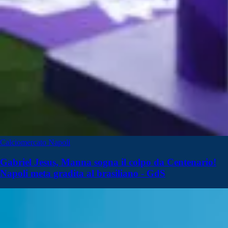
Calciomercato Napoli
Gabriel Jesus, Manna sogna il colpo da Centenario!
Napoli meta gradita al brasiliano - GdS