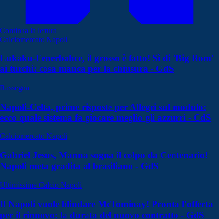
Continua la lettura
Calciomercato Napoli
Lukaku-Fenerbahce, il grosso è fatto! Sì di 'Big Rom'
ai turchi: cosa manca per la chiusura - GdS
Rassegna
Napoli-Celta, prime risposte per Allegri sul modulo:
ecco quale sistema fa giocare meglio gli azzurri - CdS
Calciomercato Napoli
Gabriel Jesus, Manna sogna il colpo da Centenario!
Napoli meta gradita al brasiliano - GdS
Ultimissime Calcio Napoli
Il Napoli vuole blindare McTominay! Pronta l'offerta
per il rinnovo: la durata del nuovo contratto - GdS