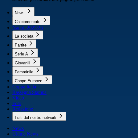
News
Calciomercato
Napoli 2025/26
La società
Partite
Serie A
Giovanili
Femminile
Coppe Europee
Coppa Italia
Rassegna Stampa
Video
Foto
Redazione
I siti del nostro network
News
Ultime News