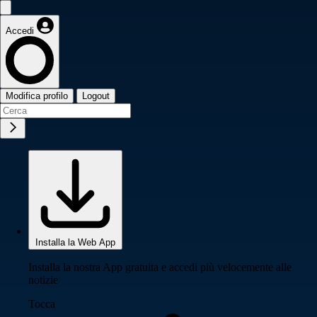
Accedi
Modifica profilo
Logout
Installa la Web App
Installa la nostra App gratuita e accedi più velocemente alle
notizie
Tocca