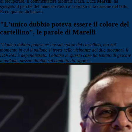
di recuperare. Il commentatore arbitrale Dazn, Luca
Marelli
, ha
spiegato il perché del mancato rosso a Lobotka in occasione del fallo.
Ecco quanto dichiarato.
"L'unico dubbio poteva essere il colore del
cartellino", le parole di Marelli
"L'unico dubbio poteva essere sul colore del cartellino, ma nel
momento in cui il pallone si trova nelle vicinanze dei due giocatori, il
DOGSO è depenalizzato. Lobotka in questo caso ha tentato di giocare
il pallone, nessun dubbio sul contatto da rigore".