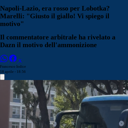
Napoli-Lazio, era rosso per Lobotka?
Marelli: "Giusto il giallo! Vi spiego il
motivo"
Il commentatore arbitrale ha rivelato a
Dazn il motivo dell'ammonizione
Francesco Iodice
18 aprile - 18:56