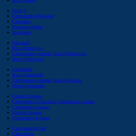
Info biglietti
Serie A
Calendario e Risultati
Classifica
Prossime Partite
Marcatori
Giovanili
Rosa Primavera
Calendario e risultati Napoli Primavera
News Primavera
Femminile
Rosa Femminile
Calendario e risultati Napoli Women
News Femminile
Coppe Europee
Calendario e Classifica Champions League
Champions League
Europa League
Conference League
Calcionapoli1926
Cittaceleste