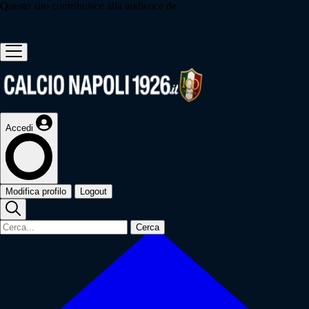
Questo sito contribuisce alla audience de
Accedi
Modifica profilo
Logout
Cerca