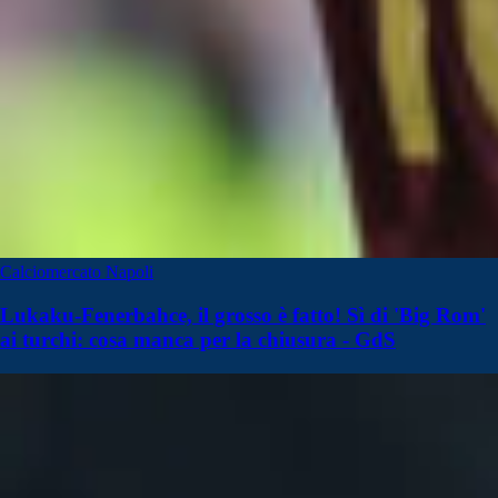
Calciomercato Napoli
Lukaku-Fenerbahce, il grosso è fatto! Sì di 'Big Rom'
ai turchi: cosa manca per la chiusura - GdS