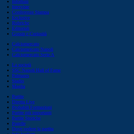
Infortuni
Interviste
Conferenze Stampa
Esclusive
Rubriche
Editoriali
Gossip e Curiosità
Calciomercato
Calciomercato Napoli
Calciomercato Serie A
La società
SSC Napoli Hall of Fame
Palmares
Stadio
Maglia
Partite
Diretta Live
Probabili Formazioni
Partite più importanti
Partite Storiche
Pagelle
Dove vedere la partita