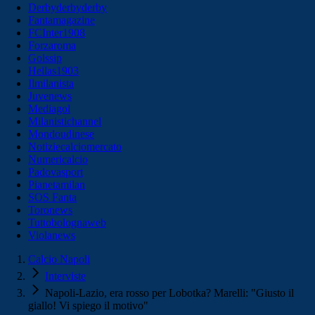
Derbyderbyderby
Fantamagazine
FCInter1908
Forzaroma
Golssip
Hellas1903
Ilmilanista
Juvenews
Mediagol
Milanistichannel
Mondoudinese
Notiziecalciomercato
Numericalcio
Padovasport
Pianetamilan
SOS Fanta
Toronews
Tuttobolognaweb
Violanews
Calcio Napoli
Interviste
Napoli-Lazio, era rosso per Lobotka? Marelli: "Giusto il
giallo! Vi spiego il motivo"