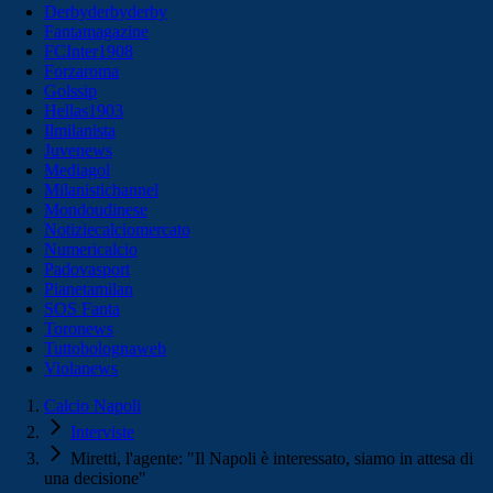
Derbyderbyderby
Fantamagazine
FCInter1908
Forzaroma
Golssip
Hellas1903
Ilmilanista
Juvenews
Mediagol
Milanistichannel
Mondoudinese
Notiziecalciomercato
Numericalcio
Padovasport
Pianetamilan
SOS Fanta
Toronews
Tuttobolognaweb
Violanews
Calcio Napoli
Interviste
Miretti, l'agente: "Il Napoli è interessato, siamo in attesa di
una decisione"