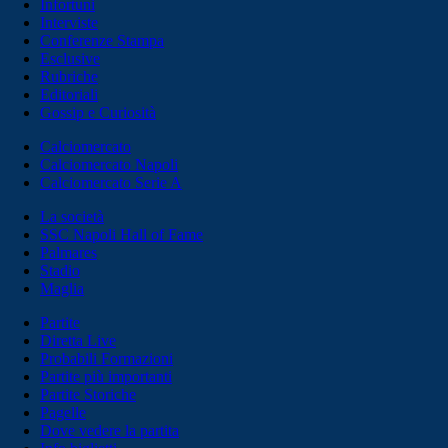
Infortuni
Interviste
Conferenze Stampa
Esclusive
Rubriche
Editoriali
Gossip e Curiosità
Calciomercato
Calciomercato Napoli
Calciomercato Serie A
La società
SSC Napoli Hall of Fame
Palmares
Stadio
Maglia
Partite
Diretta Live
Probabili Formazioni
Partite più importanti
Partite Storiche
Pagelle
Dove vedere la partita