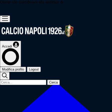
Questo sito contribuisce alla audience de
Accedi
Modifica profilo
Logout
Cerca