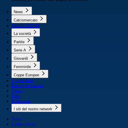
News
Calciomercato
Napoli 2025/26
La società
Partite
Serie A
Giovanili
Femminile
Coppe Europee
Coppa Italia
Rassegna Stampa
Video
Foto
Redazione
I siti del nostro network
News
Ultime News