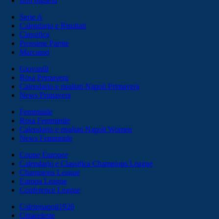
Info biglietti
Serie A
Calendario e Risultati
Classifica
Prossime Partite
Marcatori
Giovanili
Rosa Primavera
Calendario e risultati Napoli Primavera
News Primavera
Femminile
Rosa Femminile
Calendario e risultati Napoli Women
News Femminile
Coppe Europee
Calendario e Classifica Champions League
Champions League
Europa League
Conference League
Calcionapoli1926
Cittaceleste