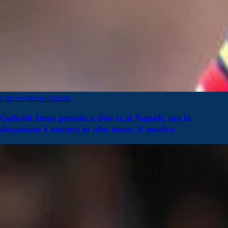
Calciomercato Napoli
Gabriel Jesus pronto a dire sì al Napoli, ma la
situazione è ancora in alto mare: il motivo