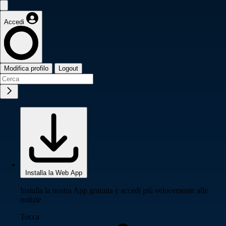
Accedi
Modifica profilo
Logout
Installa la Web App
Installa la nostra App gratuita e accedi più velocemente alle
notizie
Tocca