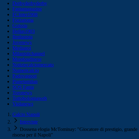
Derbyderbyderby
Fantamagazine
FCInter1908
Forzaroma
Golssip
Hellas1903
Ilmilanista
Juvenews
Mediagol
Milanistichannel
Mondoudinese
Notiziecalciomercato
Numericalcio
Padovasport
Pianetamilan
SOS Fanta
Toronews
Tuttobolognaweb
Violanews
Calcio Napoli
Interviste
Dossena elogia McTominay: "Giocatore di prestigio, grande
risorsa per il Napoli"