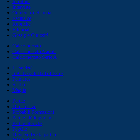
Infortuni
Interviste
Conferenze Stampa
Esclusive
Rubriche
Editoriali
Gossip e Curiosità
Calciomercato
Calciomercato Napoli
Calciomercato Serie A
La società
SSC Napoli Hall of Fame
Palmares
Stadio
Maglia
Partite
Diretta Live
Probabili Formazioni
Partite più importanti
Partite Storiche
Pagelle
Dove vedere la partita