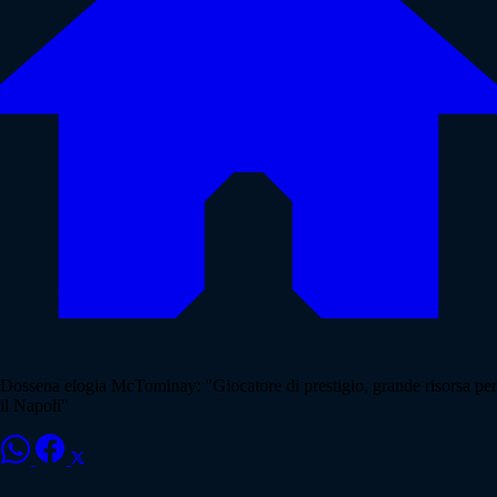
Dossena elogia McTominay: "Giocatore di prestigio, grande risorsa per
il Napoli"