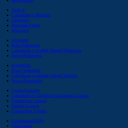
Info biglietti
Serie A
Calendario e Risultati
Classifica
Prossime Partite
Marcatori
Giovanili
Rosa Primavera
Calendario e risultati Napoli Primavera
News Primavera
Femminile
Rosa Femminile
Calendario e risultati Napoli Women
News Femminile
Coppe Europee
Calendario e Classifica Champions League
Champions League
Europa League
Conference League
Calcionapoli1926
Cittaceleste