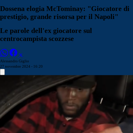
Dossena elogia McTominay: "Giocatore di
prestigio, grande risorsa per il Napoli"
Le parole dell'ex giocatore sul
centrocampista scozzese
Alessandro Giglio
27 novembre 2024 - 16:20