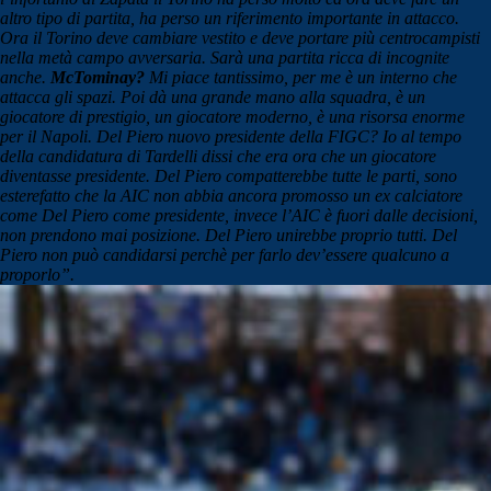
altro tipo di partita, ha perso un riferimento importante in attacco.
Ora il Torino deve cambiare vestito e deve portare più centrocampisti
nella metà campo avversaria. Sarà una partita ricca di incognite
anche.
McTominay?
Mi piace tantissimo, per me è un interno che
attacca gli spazi. Poi dà una grande mano alla squadra, è un
giocatore di prestigio, un giocatore moderno, è una risorsa enorme
per il Napoli. Del Piero nuovo presidente della FIGC? Io al tempo
della candidatura di Tardelli dissi che era ora che un giocatore
diventasse presidente. Del Piero compatterebbe tutte le parti, sono
esterefatto che la AIC non abbia ancora promosso un ex calciatore
come Del Piero come presidente, invece l’AIC è fuori dalle decisioni,
non prendono mai posizione. Del Piero unirebbe proprio tutti. Del
Piero non può candidarsi perchè per farlo dev’essere qualcuno a
proporlo”.