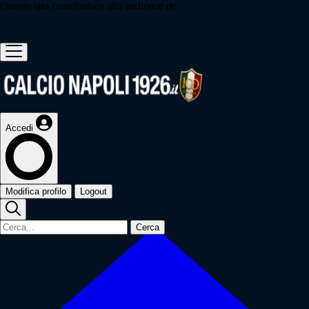
Questo sito contribuisce alla audience de
Accedi
Modifica profilo
Logout
Cerca