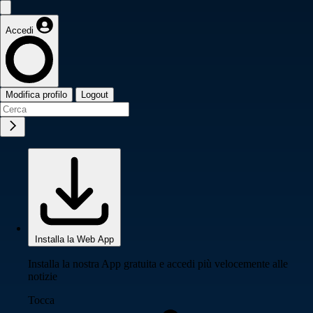
Accedi
Modifica profilo
Logout
Installa la Web App
Installa la nostra App gratuita e accedi più velocemente alle
notizie
Tocca