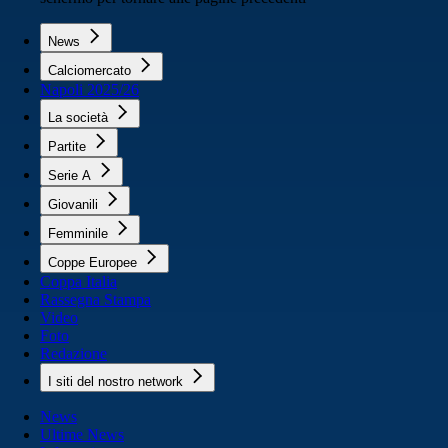
News
Calciomercato
Napoli 2025/26
La società
Partite
Serie A
Giovanili
Femminile
Coppe Europee
Coppa Italia
Rassegna Stampa
Video
Foto
Redazione
I siti del nostro network
News
Ultime News