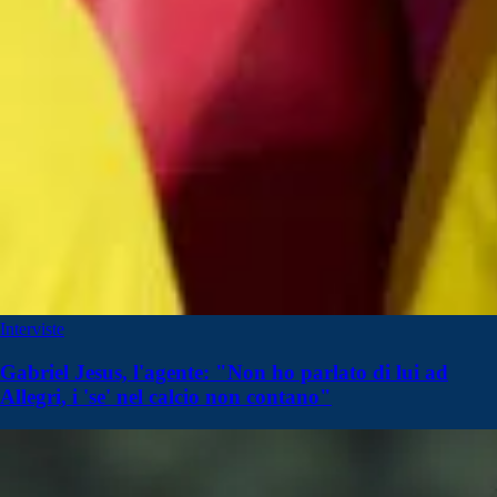
Interviste
Gabriel Jesus, l'agente: "Non ho parlato di lui ad
Allegri, i 'se' nel calcio non contano"