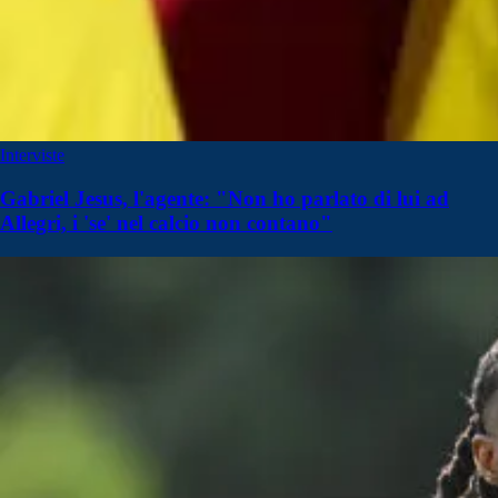
Interviste
Gabriel Jesus, l'agente: "Non ho parlato di lui ad
Allegri, i 'se' nel calcio non contano"