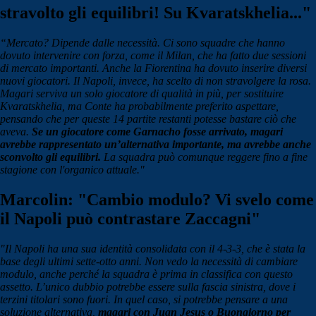
stravolto gli equilibri! Su Kvaratskhelia..."
“Mercato? Dipende dalle necessità. Ci sono squadre che hanno
dovuto intervenire con forza, come il Milan, che ha fatto due sessioni
di mercato importanti. Anche la Fiorentina ha dovuto inserire diversi
nuovi giocatori. Il Napoli, invece, ha scelto di non stravolgere la rosa.
Magari serviva un solo giocatore di qualità in più, per sostituire
Kvaratskhelia, ma Conte ha probabilmente preferito aspettare,
pensando che per queste 14 partite restanti potesse bastare ciò che
aveva.
Se un giocatore come Garnacho fosse arrivato, magari
avrebbe rappresentato un’alternativa importante, ma avrebbe anche
sconvolto gli equilibri.
La squadra può comunque reggere fino a fine
stagione con l'organico attuale."
Marcolin: "Cambio modulo? Vi svelo come
il Napoli può contrastare Zaccagni"
"Il Napoli ha una sua identità consolidata con il 4-3-3, che è stata la
base degli ultimi sette-otto anni. Non vedo la necessità di cambiare
modulo, anche perché la squadra è prima in classifica con questo
assetto. L’unico dubbio potrebbe essere sulla fascia sinistra, dove i
terzini titolari sono fuori. In quel caso, si potrebbe pensare a una
soluzione alternativa,
magari con Juan Jesus o Buongiorno per