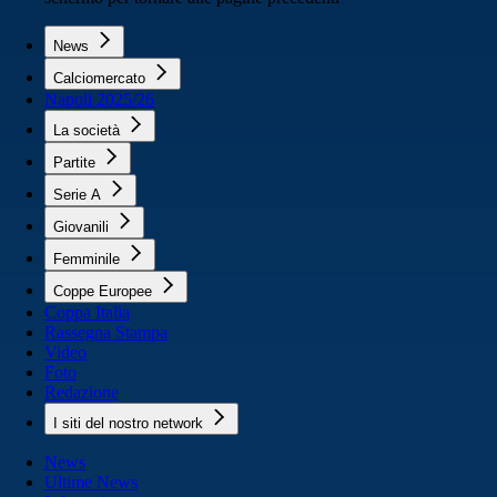
News
Calciomercato
Napoli 2025/26
La società
Partite
Serie A
Giovanili
Femminile
Coppe Europee
Coppa Italia
Rassegna Stampa
Video
Foto
Redazione
I siti del nostro network
News
Ultime News