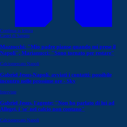
Continua la lettura
Castel di Sangro
Mazzocchi: "Mio padre pianse quando mi prese il
Napoli", Marianucci: "Sono tornato per restare"
Calciomercato Napoli
Gabriel Jesus-Napoli, avviati i contatti: possibile
incontro nelle prossime ore - Sky
Interviste
Gabriel Jesus, l'agente: "Non ho parlato di lui ad
Allegri, i 'se' nel calcio non contano"
Calciomercato Napoli