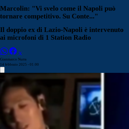
Marcolin: "Vi svelo come il Napoli può
tornare competitivo. Su Conte..."
Il doppio ex di Lazio-Napoli è intervenuto
ai microfoni di 1 Station Radio
Gianmarco Nurra
14 febbraio 2025 - 01:00