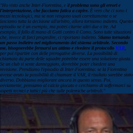
"Ho visto anche Inter-Fiorentina, e i
l problema sono gli errori e
l'interpretazione, che facciamo fatica a capire.
È vero che ci sono i
mezzi tecnologici, ma se non vengono usati correttamente o se
lasciamo tutta la decisione all'arbitro, allora torniamo indietro. Questo
episodio ne è un esempio, ma potrei citarne altri due o tre. Ad
esempio, il fallo di mano di Gatti contro il Como. Sono tutte situazioni
che, invece di farci progredire, ci riportano indietro. S
tiamo tornando
un passo indietro nel miglioramento del sistema arbitrale. Secondo
me, bisognerebbe fermarsi un attimo e rivedere il protocollo
VAR
,
per poi ripartire con delle prerogative diverse. La possibilità di
chiamata da parte delle squadre potrebbe essere una soluzione giusta.
Se un club si sente danneggiato, dovrebbe poter chiedere una
revisione. Prendiamo l'episodio di Inter-Fiorentina: se la Fiorentina
avesse avuto la possibilità di chiamare il VAR, il risultato sarebbe stato
diverso. Dobbiamo migliorare ancora in questo senso. Poi,
ovviamente, pensiamo al calcio giocato e cerchiamo di soffermarci su
aspetti tecnici e tattici più che sulle polemiche arbitrali."