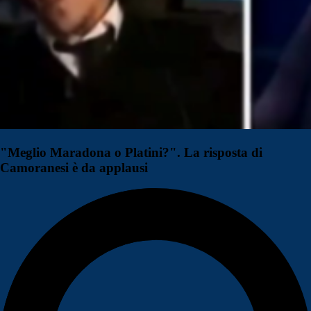
"Meglio Maradona o Platini?". La risposta di
Camoranesi è da applausi