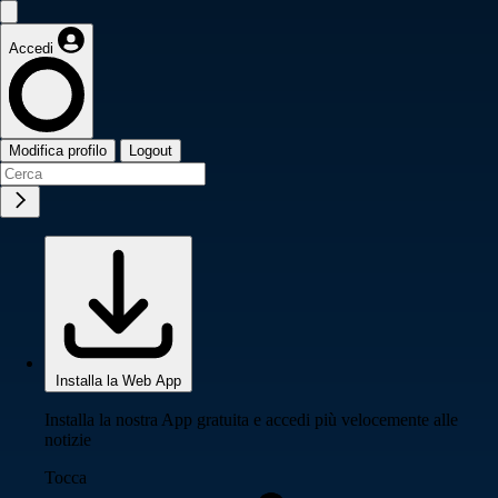
Accedi
Modifica profilo
Logout
Installa la Web App
Installa la nostra App gratuita e accedi più velocemente alle
notizie
Tocca