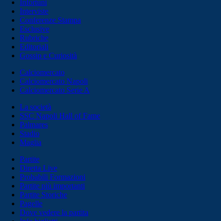
Infortuni
Interviste
Conferenze Stampa
Esclusive
Rubriche
Editoriali
Gossip e Curiosità
Calciomercato
Calciomercato Napoli
Calciomercato Serie A
La società
SSC Napoli Hall of Fame
Palmares
Stadio
Maglia
Partite
Diretta Live
Probabili Formazioni
Partite più importanti
Partite Storiche
Pagelle
Dove vedere la partita