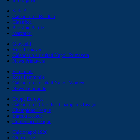
Info biglietti
Serie A
Calendario e Risultati
Classifica
Prossime Partite
Marcatori
Giovanili
Rosa Primavera
Calendario e risultati Napoli Primavera
News Primavera
Femminile
Rosa Femminile
Calendario e risultati Napoli Women
News Femminile
Coppe Europee
Calendario e Classifica Champions League
Champions League
Europa League
Conference League
Calcionapoli1926
Cittaceleste