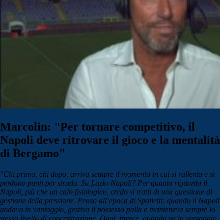
Marcolin: "Per tornare competitivo, il
Napoli deve ritrovare il gioco e la mentalità
di Bergamo"
"Chi prima, chi dopo, arriva sempre il momento in cui si rallenta e si
perdono punti per strada. Su Lazio-Napoli? Per quanto riguarda il
Napoli, più che un calo fisiologico, credo si tratti di una questione di
gestione della pressione. Penso all’epoca di Spalletti: quando il Napoli
andava in vantaggio, gestiva il possesso palla e manteneva sempre lo
stesso livello di concentrazione. Oggi, invece, quando va in vantaggio