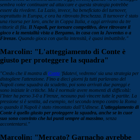
sembra voler continuare ad attaccare e questa strategia potrebbe
essere da rivedere. La Lazio, invece, ha beneficiato del turnover,
soprattutto in Europa, e ora ha ritrovato freschezza. Il turnover è stato
una risorsa per loro, anche in Coppa Italia, e oggi arrivano da tre
vittorie di fila.
Il Napoli, per tornare competitivo, deve ritrovare il
gioco e la mentalità vista a Bergamo, in casa con la Juventus o a
Firenze.
Quando gioca con quella intensità, è quasi imbattibile."
Marcolin: "L'atteggiamento di Conte è
giusto per proteggere la squadra"
"Credo che il mantra di
Conte
'fidatevi, vedremo' sia una strategia per
distogliere l'attenzione. Fino a dieci giorni fa tutti parlavano del
Napoli come squadra da scudetto, poi sono arrivati due pareggi e
sono iniziate le critiche. Ma è normale avere momenti di difficoltà:
l’Inter ha perso 3-0 a Firenze, nessuno può vincere tutte le partite. La
pressione si è sentita, ad esempio, nel secondo tempo contro la Roma
o quando il Napoli è stato rimontato dall’Udinese.
L’atteggiamento di
Conte è quello giusto per proteggere la squadra, anche se in cuor
suo sono convinto che lui punti sempre al massimo
, senza
accontentarsi."
Marcolin: "Mercato? Garnacho avrebbe