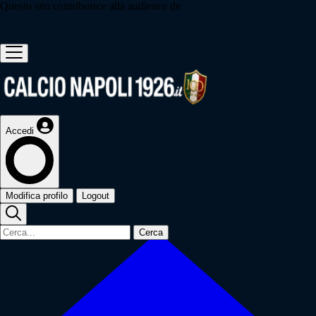
Questo sito contribuisce alla audience de
Accedi
Modifica profilo
Logout
Cerca