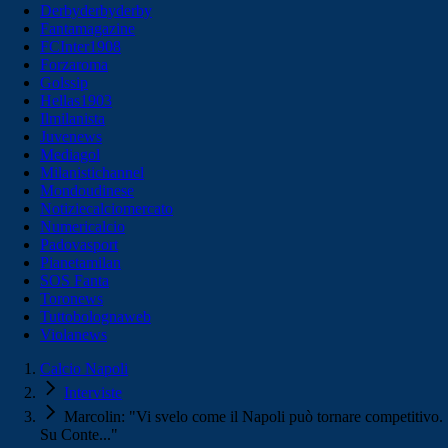
Derbyderbyderby
Fantamagazine
FCInter1908
Forzaroma
Golssip
Hellas1903
Ilmilanista
Juvenews
Mediagol
Milanistichannel
Mondoudinese
Notiziecalciomercato
Numericalcio
Padovasport
Pianetamilan
SOS Fanta
Toronews
Tuttobolognaweb
Violanews
Calcio Napoli
Interviste
Marcolin: "Vi svelo come il Napoli può tornare competitivo.
Su Conte..."