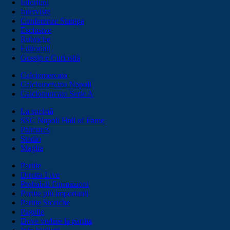
Infortuni
Interviste
Conferenze Stampa
Esclusive
Rubriche
Editoriali
Gossip e Curiosità
Calciomercato
Calciomercato Napoli
Calciomercato Serie A
La società
SSC Napoli Hall of Fame
Palmares
Stadio
Maglia
Partite
Diretta Live
Probabili Formazioni
Partite più importanti
Partite Storiche
Pagelle
Dove vedere la partita