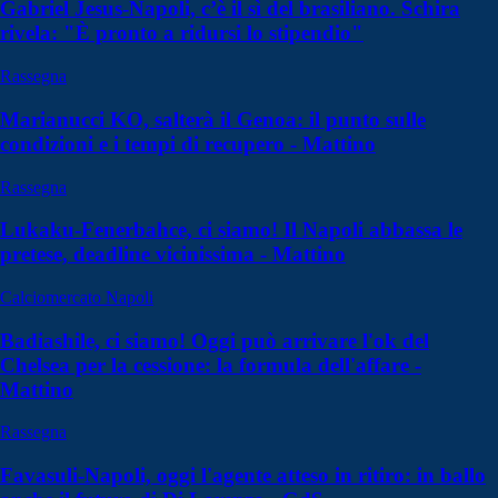
Gabriel Jesus-Napoli, c’è il sì del brasiliano. Schira
rivela: "È pronto a ridursi lo stipendio"
Rassegna
Marianucci KO, salterà il Genoa: il punto sulle
condizioni e i tempi di recupero - Mattino
Rassegna
Lukaku-Fenerbahce, ci siamo! Il Napoli abbassa le
pretese, deadline vicinissima - Mattino
Calciomercato Napoli
Badiashile, ci siamo! Oggi può arrivare l'ok del
Chelsea per la cessione: la formula dell'affare -
Mattino
Rassegna
Favasuli-Napoli, oggi l'agente atteso in ritiro: in ballo