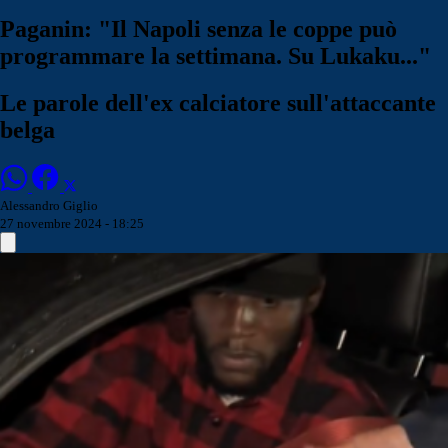
Paganin: "Il Napoli senza le coppe può
programmare la settimana. Su Lukaku..."
Le parole dell'ex calciatore sull'attaccante
belga
Alessandro Giglio
27 novembre 2024 - 18:25