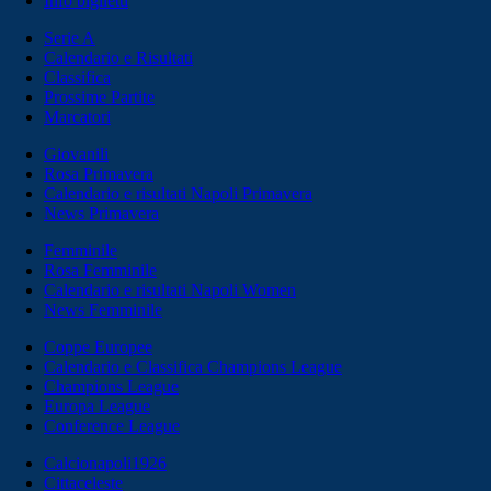
Info biglietti
Serie A
Calendario e Risultati
Classifica
Prossime Partite
Marcatori
Giovanili
Rosa Primavera
Calendario e risultati Napoli Primavera
News Primavera
Femminile
Rosa Femminile
Calendario e risultati Napoli Women
News Femminile
Coppe Europee
Calendario e Classifica Champions League
Champions League
Europa League
Conference League
Calcionapoli1926
Cittaceleste