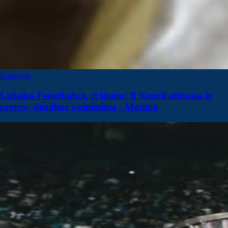
Rassegna
Lukaku-Fenerbahce, ci siamo! Il Napoli abbassa le
pretese, deadline vicinissima - Mattino