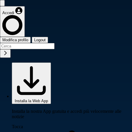
Accedi
Modifica profilo
Logout
Installa la Web App
Installa la nostra App gratuita e accedi più velocemente alle
notizie
Tocca