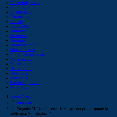
Derbyderbyderby
Fantamagazine
FCInter1908
Forzaroma
Golssip
Hellas1903
Ilmilanista
Juvenews
Mediagol
Milanistichannel
Mondoudinese
Notiziecalciomercato
Numericalcio
Padovasport
Pianetamilan
SOS Fanta
Toronews
Tuttobolognaweb
Violanews
Calcio Napoli
Interviste
Paganin: "Il Napoli senza le coppe può programmare la
settimana. Su Lukaku..."