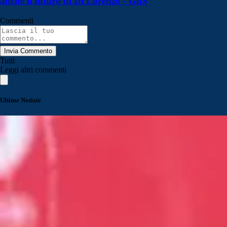
anche il futuro di Di Lorenzo - GdS
Commenti
Invia Commento
Tutti
Leggi altri commenti
Ultime Notizie