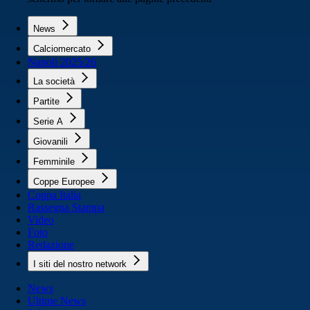
News
Calciomercato
Napoli 2025/26
La società
Partite
Serie A
Giovanili
Femminile
Coppe Europee
Coppa Italia
Rassegna Stampa
Video
Foto
Redazione
I siti del nostro network
News
Ultime News