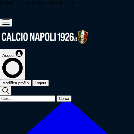
Questo sito contribuisce alla audience de
Accedi
Modifica profilo
Logout
Cerca