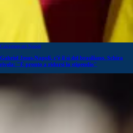
Calciomercato Napoli
Gabriel Jesus-Napoli, c’è il sì del brasiliano. Schira
rivela: "È pronto a ridursi lo stipendio"