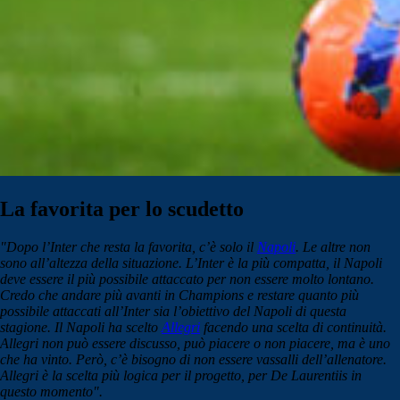
La favorita per lo scudetto
"Dopo l’Inter che resta la favorita, c’è solo il
Napoli
. Le altre non
sono all’altezza della situazione. L’Inter è la più compatta, il Napoli
deve essere il più possibile attaccato per non essere molto lontano.
Credo che andare più avanti in Champions e restare quanto più
possibile attaccati all’Inter sia l’obiettivo del Napoli di questa
stagione.
Il Napoli ha scelto
Allegri
facendo una scelta di continuità.
Allegri non può essere discusso, può piacere o non piacere, ma è uno
che ha vinto. Però, c’è bisogno di non essere vassalli dell’allenatore.
Allegri è la scelta più logica per il progetto, per De Laurentiis in
questo momento".