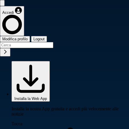
Accedi
Modifica profilo
Logout
Installa la Web App
Installa la nostra App gratuita e accedi più velocemente alle
notizie
Tocca