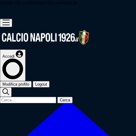
Questo sito contribuisce alla audience de
Accedi
Modifica profilo
Logout
Cerca