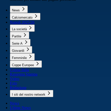
News
Calciomercato
Napoli 2025/26
La società
Partite
Serie A
Giovanili
Femminile
Coppe Europee
Coppa Italia
Rassegna Stampa
Video
Foto
Redazione
I siti del nostro network
News
Ultime News