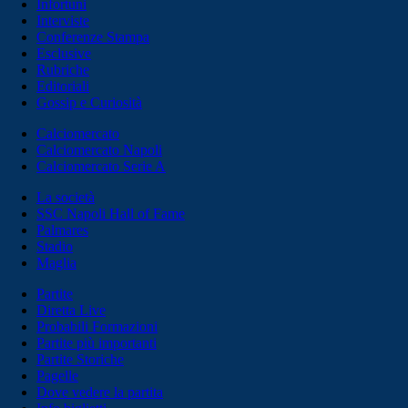
Infortuni
Interviste
Conferenze Stampa
Esclusive
Rubriche
Editoriali
Gossip e Curiosità
Calciomercato
Calciomercato Napoli
Calciomercato Serie A
La società
SSC Napoli Hall of Fame
Palmares
Stadio
Maglia
Partite
Diretta Live
Probabili Formazioni
Partite più importanti
Partite Storiche
Pagelle
Dove vedere la partita