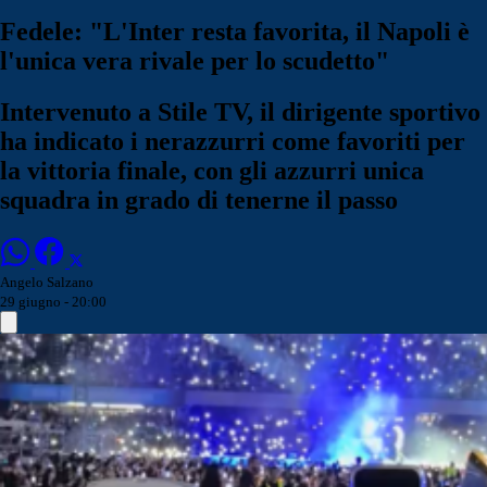
Fedele: "L'Inter resta favorita, il Napoli è
l'unica vera rivale per lo scudetto"
Intervenuto a Stile TV, il dirigente sportivo
ha indicato i nerazzurri come favoriti per
la vittoria finale, con gli azzurri unica
squadra in grado di tenerne il passo
Angelo Salzano
29 giugno - 20:00