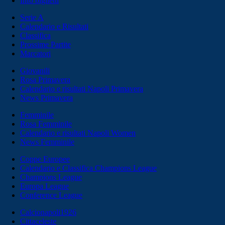
Info biglietti
Serie A
Calendario e Risultati
Classifica
Prossime Partite
Marcatori
Giovanili
Rosa Primavera
Calendario e risultati Napoli Primavera
News Primavera
Femminile
Rosa Femminile
Calendario e risultati Napoli Women
News Femminile
Coppe Europee
Calendario e Classifica Champions League
Champions League
Europa League
Conference League
Calcionapoli1926
Cittaceleste