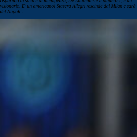
risparmio di soldi e di intelligenza, De Laurentiis è il numero 1, è un
visionario. E’ un americano! Stasera Allegri rescinde dal Milan e sarà
del Napoli".