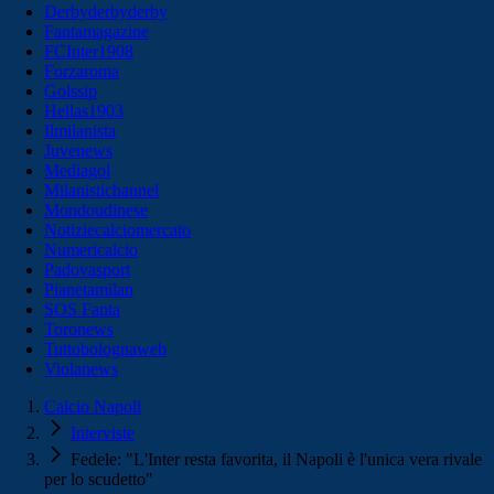
Derbyderbyderby
Fantamagazine
FCInter1908
Forzaroma
Golssip
Hellas1903
Ilmilanista
Juvenews
Mediagol
Milanistichannel
Mondoudinese
Notiziecalciomercato
Numericalcio
Padovasport
Pianetamilan
SOS Fanta
Toronews
Tuttobolognaweb
Violanews
Calcio Napoli
Interviste
Fedele: "L'Inter resta favorita, il Napoli è l'unica vera rivale
per lo scudetto"