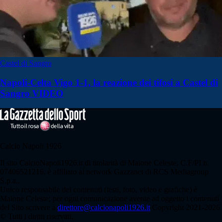
Castel di Sangro
Napoli-Celta Vigo 1-1, la reazione dei tifosi a Castel di
Sangro VIDEO
Calcio Napoli 1926
Il sito CalcioNapoli1926.it di titolarità di Maione Celeste, C.F/PI n.
07406521216, è affiliato al network Gazzanet di RCS Mediagroup
S.p.a..
Unico responsabile dei contenuti (testi, foto, video e grafiche) è
Maione Celeste; per ogni comunicazione avente ad oggetto i contenuti
del Sito scrivere a
direttore@calcionapoli1926.it
Copyright 2021-2026
© Tutti i diritti riservati.