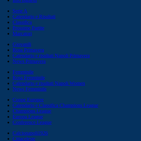
Info biglietti
Serie A
Calendario e Risultati
Classifica
Prossime Partite
Marcatori
Giovanili
Rosa Primavera
Calendario e risultati Napoli Primavera
News Primavera
Femminile
Rosa Femminile
Calendario e risultati Napoli Women
News Femminile
Coppe Europee
Calendario e Classifica Champions League
Champions League
Europa League
Conference League
Calcionapoli1926
Cittaceleste