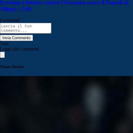
Pressing e letture: contro l'Osasuna nasce il Napoli di
Allegri - CdS
Commenti
Invia Commento
Tutti
Leggi altri commenti
Ultime Notizie