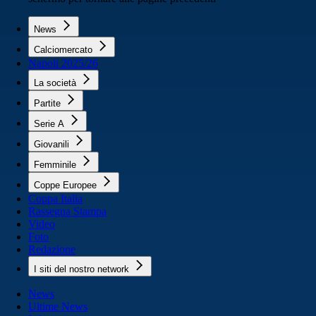
News
Calciomercato
Napoli 2025/26
La società
Partite
Serie A
Giovanili
Femminile
Coppe Europee
Coppa Italia
Rassegna Stampa
Video
Foto
Redazione
I siti del nostro network
News
Ultime News