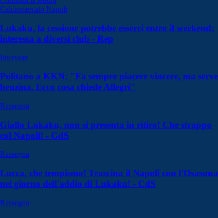
Continua la lettura
Calciomercato Napoli
Lukaku, la cessione potrebbe esserci entro il weekend:
interessa a diversi club - Rep
Interviste
Politano a KKN: "Fa sempre piacere vincere, ma serve
benzina. Ecco cosa chiede Allegri"
Rassegna
Giallo Lukaku, non si presenta in ritiro! Che strappo
col Napoli! - GdS
Rassegna
Lucca, che tempismo! Trascina il Napoli con l'Osasuna
nel giorno dell'addio di Lukaku! - CdS
Rassegna