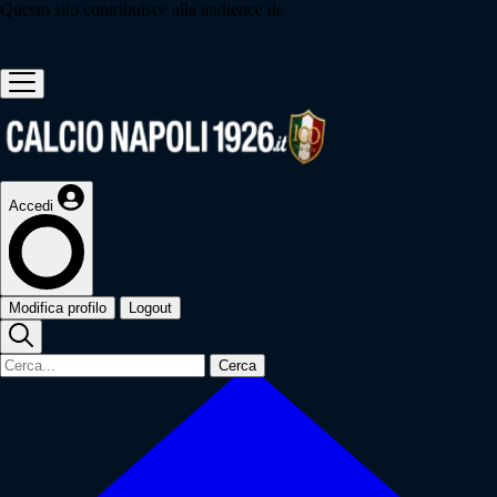
Questo sito contribuisce alla audience de
Accedi
Modifica profilo
Logout
Cerca