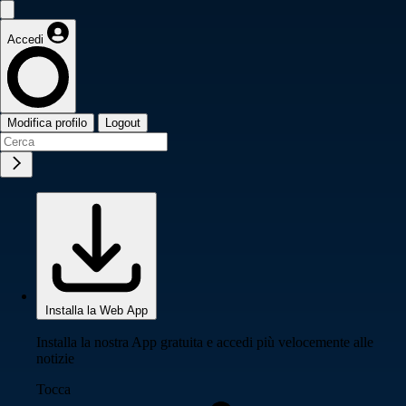
Accedi
Modifica profilo
Logout
Installa la Web App
Installa la nostra App gratuita e accedi più velocemente alle
notizie
Tocca