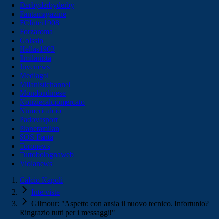
Derbyderbyderby
Fantamagazine
FCInter1908
Forzaroma
Golssip
Hellas1903
Ilmilanista
Juvenews
Mediagol
Milanistichannel
Mondoudinese
Notiziecalciomercato
Numericalcio
Padovasport
Pianetamilan
SOS Fanta
Toronews
Tuttobolognaweb
Violanews
Calcio Napoli
Interviste
Gilmour: "Aspetto con ansia il nuovo tecnico. Infortunio?
Ringrazio tutti per i messaggi!"