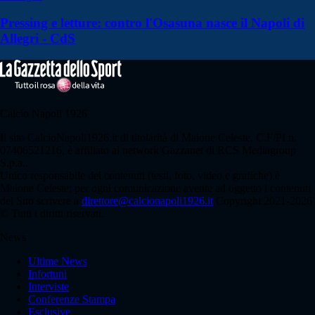
Pressing e letture: contro l'Osasuna nasce il Napoli di
Allegri - CdS
Calcio Napoli 1926
Il sito CalcioNapoli1926.it di titolarità di Maione Celeste, C.F/PI n.
07406521216, è affiliato al network Gazzanet di RCS Mediagroup
S.p.a..
Unico responsabile dei contenuti (testi, foto, video e grafiche) è
Maione Celeste; per ogni comunicazione avente ad oggetto i contenuti
del Sito scrivere a
direttore@calcionapoli1926.it
Copyright 2021-2026
© Tutti i diritti riservati.
News
Ultime News
Infortuni
Interviste
Conferenze Stampa
Esclusive