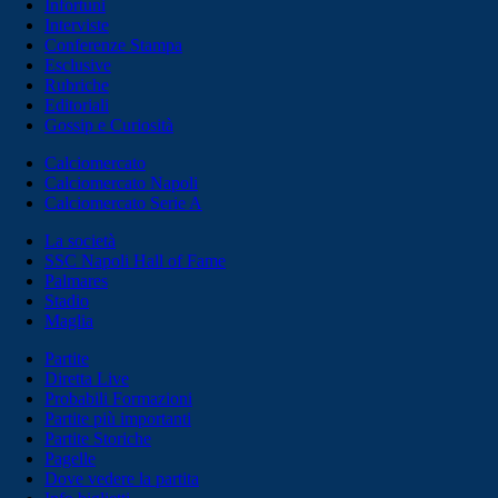
Infortuni
Interviste
Conferenze Stampa
Esclusive
Rubriche
Editoriali
Gossip e Curiosità
Calciomercato
Calciomercato Napoli
Calciomercato Serie A
La società
SSC Napoli Hall of Fame
Palmares
Stadio
Maglia
Partite
Diretta Live
Probabili Formazioni
Partite più importanti
Partite Storiche
Pagelle
Dove vedere la partita