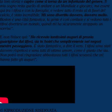
la loro storia e
capire come si torna da un infortunio del genere.
Il
mio sogno resta quello di andare a un Mondiale e giocarci, ma essere
qui tra i tifosi e con la famiglia, e vedere tutto il resto al di fuori del
calcio, è stato incredibile.
Mi sono divertito davvero, davvero molto
.
Boston è una città fantastica, la gente è così cordiale e si vedono tutti i
tifosi divertirsi un mondo, quindi mi ha sicuramente strappato un
sorriso".
E non finisce qui: "
Ho ricevuto tantissimi auguri di pronta
guarigione dai tifosi, sia in hotel che semplicemente nei negozi
mentre passeggiavo
. È stato fantastico, a dire il vero. I tifosi sono stati
davvero rispettosi e sono tutti di ottimo umore, come è giusto che sia.
Non potrò mai ringraziare abbastanza tutti i tifosi scozzesi che mi
hanno fatto gli auguri".
© RIPRODUZIONE RISERVATA