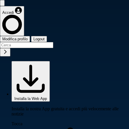
Accedi
Modifica profilo
Logout
Installa la Web App
Installa la nostra App gratuita e accedi più velocemente alle
notizie
Tocca