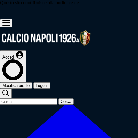
Questo sito contribuisce alla audience de
Accedi
Modifica profilo
Logout
Cerca