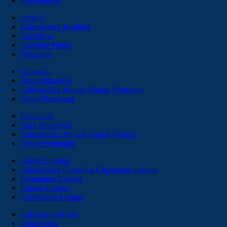
Info biglietti
Serie A
Calendario e Risultati
Classifica
Prossime Partite
Marcatori
Giovanili
Rosa Primavera
Calendario e risultati Napoli Primavera
News Primavera
Femminile
Rosa Femminile
Calendario e risultati Napoli Women
News Femminile
Coppe Europee
Calendario e Classifica Champions League
Champions League
Europa League
Conference League
Calcionapoli1926
Cittaceleste