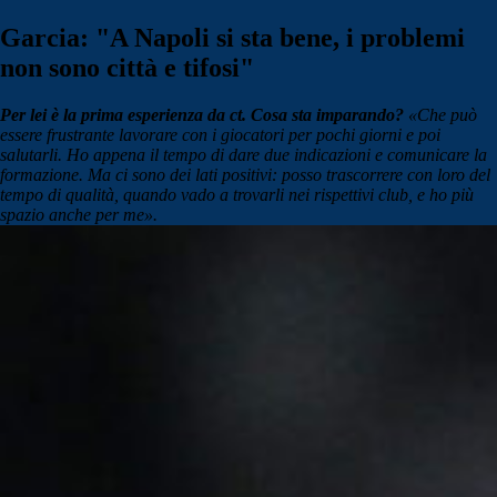
Garcia: "A Napoli si sta bene, i problemi
non sono città e tifosi"
Per lei è la prima esperienza da ct. Cosa sta imparando?
«Che può
essere frustrante lavorare con i giocatori per pochi giorni e poi
salutarli. Ho appena il tempo di dare due indicazioni e comunicare la
formazione. Ma ci sono dei lati positivi: posso trascorrere con loro del
tempo di qualità, quando vado a trovarli nei rispettivi club, e ho più
spazio anche per me».