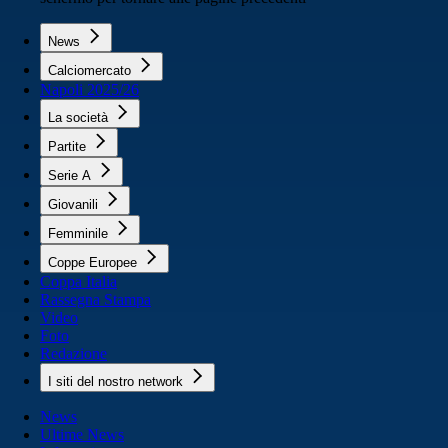
News
Calciomercato
Napoli 2025/26
La società
Partite
Serie A
Giovanili
Femminile
Coppe Europee
Coppa Italia
Rassegna Stampa
Video
Foto
Redazione
I siti del nostro network
News
Ultime News