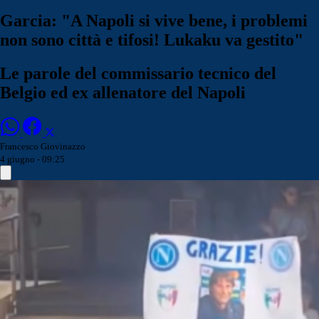
Garcia: "A Napoli si vive bene, i problemi
non sono città e tifosi! Lukaku va gestito"
Le parole del commissario tecnico del
Belgio ed ex allenatore del Napoli
Francesco Giovinazzo
4 giugno - 09:25