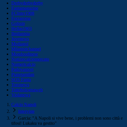
Derbyderbyderby
Fantamagazine
FCInter1908
Forzaroma
Golssip
Hellas1903
Ilmilanista
Juvenews
Mediagol
Milanistichannel
Mondoudinese
Notiziecalciomercato
Numericalcio
Padovasport
Pianetamilan
SOS Fanta
Toronews
Tuttobolognaweb
Violanews
Calcio Napoli
Interviste
Garcia: "A Napoli si vive bene, i problemi non sono città e
tifosi! Lukaku va gestito"