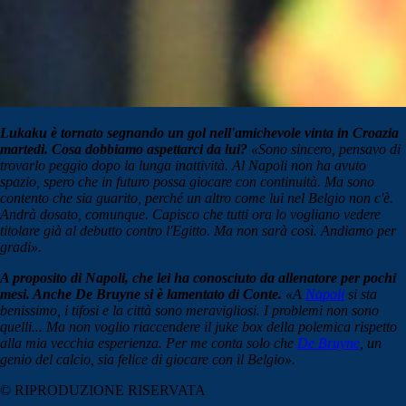
Lukaku è tornato segnando un gol nell'amichevole vinta in Croazia
martedi. Cosa dobbiamo aspettarci da lui?
«Sono sincero, pensavo di
trovarlo peggio dopo la lunga inattività. Al Napoli non ha avuto
spazio, spero che in futuro possa giocare con continuità. Ma sono
contento che sia guarito, perché un altro come lui nel Belgio non c'è.
Andrà dosato, comunque. Capisco che tutti ora lo vogliano vedere
titolare già al debutto contro l'Egitto. Ma non sarà così. Andiamo per
gradi».
A proposito di Napoli, che lei ha conosciuto da allenatore per pochi
mesi. Anche De Bruyne si è lamentato di Conte.
«A
Napoli
si sta
benissimo, i tifosi e la città sono meravigliosi. I problemi non sono
quelli... Ma non voglio riaccendere il juke box della polemica rispetto
alla mia vecchia esperienza. Per me conta solo che
De Bruyne
, un
genio del calcio, sia felice di giocare con il Belgio».
© RIPRODUZIONE RISERVATA