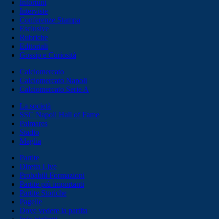
Infortuni
Interviste
Conferenze Stampa
Esclusive
Rubriche
Editoriali
Gossip e Curiosità
Calciomercato
Calciomercato Napoli
Calciomercato Serie A
La società
SSC Napoli Hall of Fame
Palmares
Stadio
Maglia
Partite
Diretta Live
Probabili Formazioni
Partite più importanti
Partite Storiche
Pagelle
Dove vedere la partita