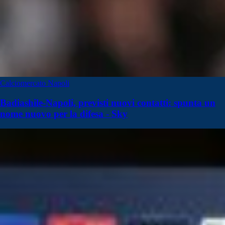
Calciomercato Napoli
Badiashile-Napoli, previsti nuovi contatti: spunta un
nome nuovo per la difesa - Sky