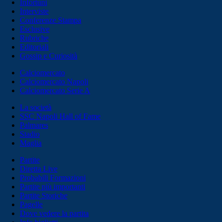
Infortuni
Interviste
Conferenze Stampa
Esclusive
Rubriche
Editoriali
Gossip e Curiosità
Calciomercato
Calciomercato Napoli
Calciomercato Serie A
La società
SSC Napoli Hall of Fame
Palmares
Stadio
Maglia
Partite
Diretta Live
Probabili Formazioni
Partite più importanti
Partite Storiche
Pagelle
Dove vedere la partita