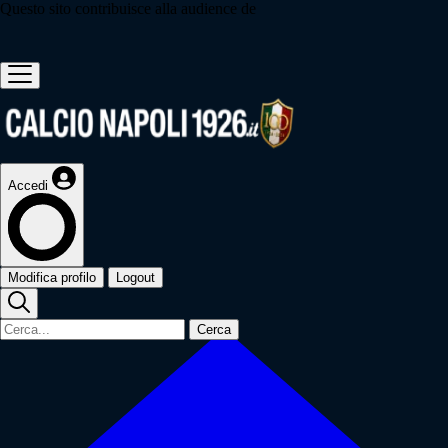
Questo sito contribuisce alla audience de
Accedi
Modifica profilo
Logout
Cerca