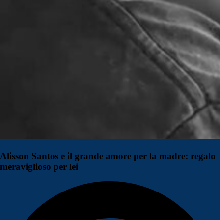
Alisson Santos e il grande amore per la madre: regalo
meraviglioso per lei