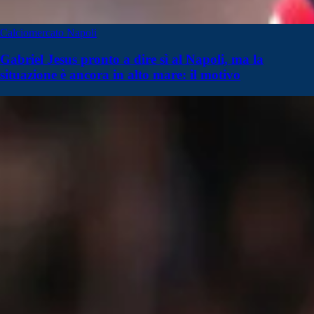
Calciomercato Napoli
Gabriel Jesus pronto a dire sì al Napoli, ma la
situazione è ancora in alto mare: il motivo