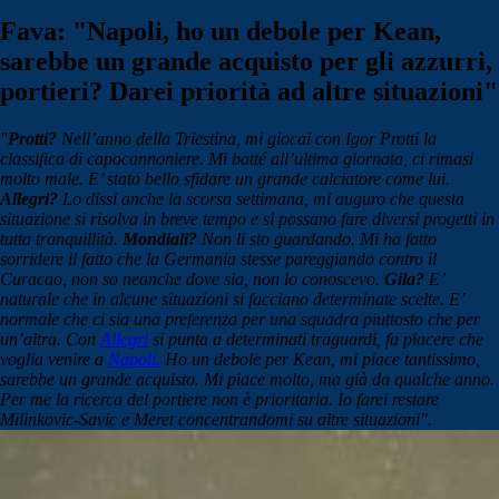
Fava: "Napoli, ho un debole per Kean,
sarebbe un grande acquisto per gli azzurri,
portieri? Darei priorità ad altre situazioni"
"
Protti?
Nell’anno della Triestina, mi giocai con Igor Protti la
classifica di capocannoniere. Mi batté all’ultima giornata, ci rimasi
molto male. E’ stato bello sfidare un grande calciatore come lui.
Allegri?
Lo dissi anche la scorsa settimana, mi auguro che questa
situazione si risolva in breve tempo e si possano fare diversi progetti in
tutta tranquillità.
Mondiali?
Non li sto guardando. Mi ha fatto
sorridere il fatto che la Germania stesse pareggiando contro il
Curacao, non so neanche dove sia, non lo conoscevo.
Gila?
E’
naturale che in alcune situazioni si facciano determinate scelte. E’
normale che ci sia una preferenza per una squadra piuttosto che per
un’altra. Con
Allegri
si punta a determinati traguardi, fa piacere che
voglia venire a
Napoli.
Ho un debole per Kean, mi piace tantissimo,
sarebbe un grande acquisto. Mi piace molto, ma già da qualche anno.
Per me la ricerca del portiere non è prioritaria. Io farei restare
Milinkovic-Savic e Meret concentrandomi su altre situazioni".