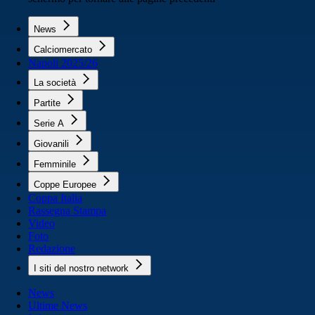
News
Calciomercato
Napoli 2025/26
La società
Partite
Serie A
Giovanili
Femminile
Coppe Europee
Coppa Italia
Rassegna Stampa
Video
Foto
Redazione
I siti del nostro network
News
Ultime News