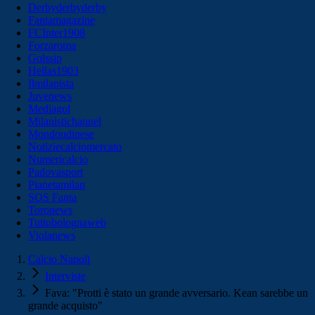
Derbyderbyderby
Fantamagazine
FCInter1908
Forzaroma
Golssip
Hellas1903
Ilmilanista
Juvenews
Mediagol
Milanistichannel
Mondoudinese
Notiziecalciomercato
Numericalcio
Padovasport
Pianetamilan
SOS Fanta
Toronews
Tuttobolognaweb
Violanews
Calcio Napoli
Interviste
Fava: "Protti è stato un grande avversario. Kean sarebbe un
grande acquisto"