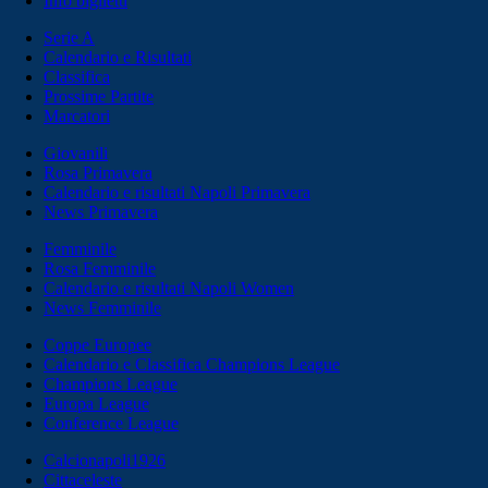
Info biglietti
Serie A
Calendario e Risultati
Classifica
Prossime Partite
Marcatori
Giovanili
Rosa Primavera
Calendario e risultati Napoli Primavera
News Primavera
Femminile
Rosa Femminile
Calendario e risultati Napoli Women
News Femminile
Coppe Europee
Calendario e Classifica Champions League
Champions League
Europa League
Conference League
Calcionapoli1926
Cittaceleste