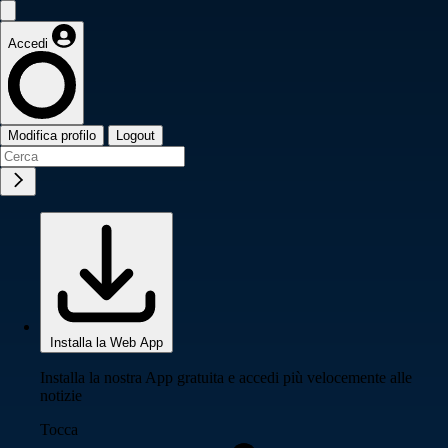
Accedi
Modifica profilo
Logout
Installa la Web App
Installa la nostra App gratuita e accedi più velocemente alle
notizie
Tocca