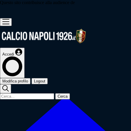
Questo sito contribuisce alla audience de
Accedi
Modifica profilo
Logout
Cerca