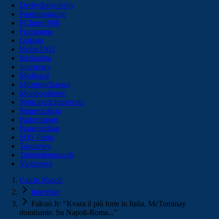
Derbyderbyderby
Fantamagazine
FCInter1908
Forzaroma
Golssip
Hellas1903
Ilmilanista
Juvenews
Mediagol
Milanistichannel
Mondoudinese
Notiziecalciomercato
Numericalcio
Padovasport
Pianetamilan
SOS Fanta
Toronews
Tuttobolognaweb
Violanews
Calcio Napoli
Interviste
Falcao Jr: "Kvara il più forte in Italia, McTominay
dominante. Su Napoli-Roma..."