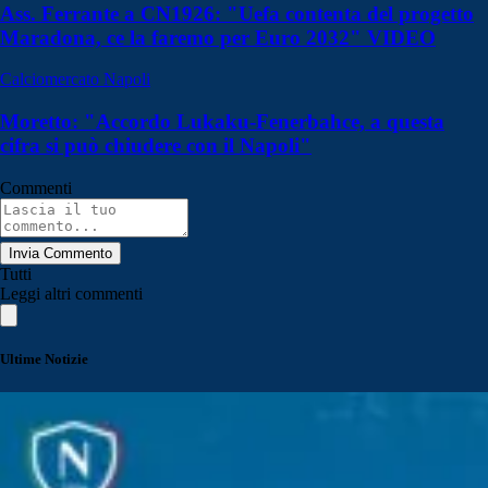
Ass. Ferrante a CN1926: "Uefa contenta del progetto
Maradona, ce la faremo per Euro 2032" VIDEO
Calciomercato Napoli
Moretto: "Accordo Lukaku-Fenerbahce, a questa
cifra si può chiudere con il Napoli"
Commenti
Invia Commento
Tutti
Leggi altri commenti
Ultime Notizie