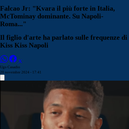
Falcao Jr: "Kvara il più forte in Italia,
McTominay dominante. Su Napoli-
Roma..."
Il figlio d'arte ha parlato sulle frequenze di
Kiss Kiss Napoli
Ugo Casadio
20 novembre 2024 - 17:41