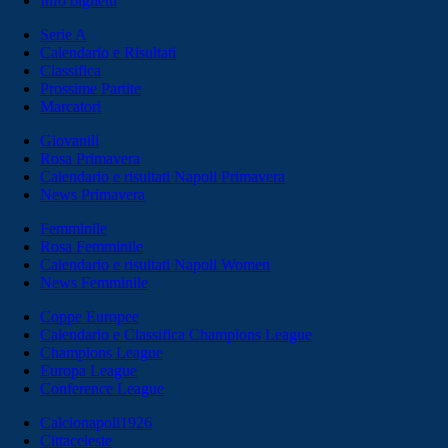
Info biglietti
Serie A
Calendario e Risultati
Classifica
Prossime Partite
Marcatori
Giovanili
Rosa Primavera
Calendario e risultati Napoli Primavera
News Primavera
Femminile
Rosa Femminile
Calendario e risultati Napoli Women
News Femminile
Coppe Europee
Calendario e Classifica Champions League
Champions League
Europa League
Conference League
Calcionapoli1926
Cittaceleste