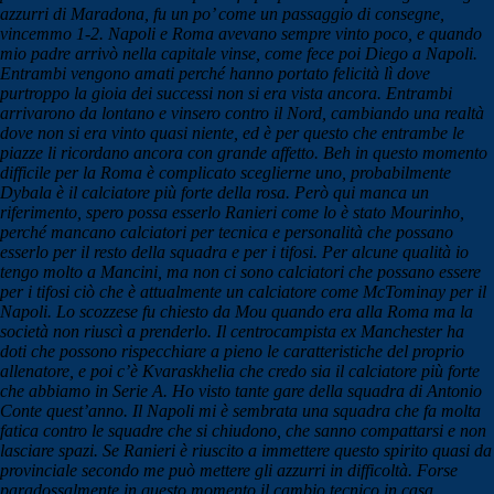
azzurri di Maradona, fu un po’ come un passaggio di consegne,
vincemmo 1-2. Napoli e Roma avevano sempre vinto poco, e quando
mio padre arrivò nella capitale vinse, come fece poi Diego a Napoli.
Entrambi vengono amati perché hanno portato felicità lì dove
purtroppo la gioia dei successi non si era vista ancora. Entrambi
arrivarono da lontano e vinsero contro il Nord, cambiando una realtà
dove non si era vinto quasi niente, ed è per questo che entrambe le
piazze li ricordano ancora con grande affetto. Beh in questo momento
difficile per la Roma è complicato sceglierne uno, probabilmente
Dybala è il calciatore più forte della rosa. Però qui manca un
riferimento, spero possa esserlo Ranieri come lo è stato Mourinho,
perché mancano calciatori per tecnica e personalità che possano
esserlo per il resto della squadra e per i tifosi. Per alcune qualità io
tengo molto a Mancini, ma non ci sono calciatori che possano essere
per i tifosi ciò che è attualmente un calciatore come McTominay per il
Napoli. Lo scozzese fu chiesto da Mou quando era alla Roma ma la
società non riuscì a prenderlo. Il centrocampista ex Manchester ha
doti che possono rispecchiare a pieno le caratteristiche del proprio
allenatore, e poi c’è Kvaraskhelia che credo sia il calciatore più forte
che abbiamo in Serie A. Ho visto tante gare della squadra di Antonio
Conte quest’anno. Il Napoli mi è sembrata una squadra che fa molta
fatica contro le squadre che si chiudono, che sanno compattarsi e non
lasciare spazi. Se Ranieri è riuscito a immettere questo spirito quasi da
provinciale secondo me può mettere gli azzurri in difficoltà. Forse
paradossalmente in questo momento il cambio tecnico in casa