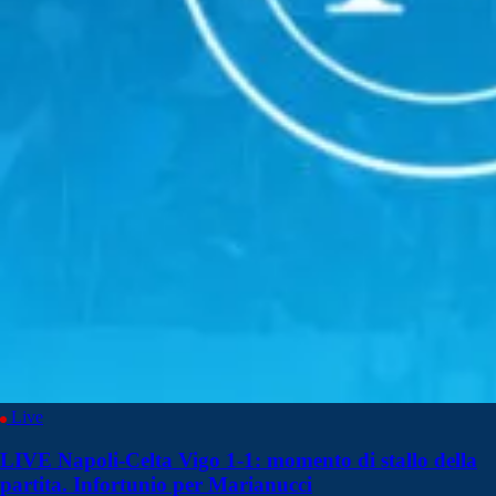
Live
LIVE Napoli-Celta Vigo 1-1: momento di stallo della
partita. Infortunio per Marianucci