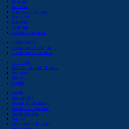
Infortuni
Interviste
Conferenze Stampa
Esclusive
Rubriche
Editoriali
Gossip e Curiosità
Calciomercato
Calciomercato Napoli
Calciomercato Serie A
La società
SSC Napoli Hall of Fame
Palmares
Stadio
Maglia
Partite
Diretta Live
Probabili Formazioni
Partite più importanti
Partite Storiche
Pagelle
Dove vedere la partita