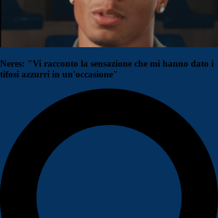
Neres: "Vi racconto la sensazione che mi hanno dato i
tifosi azzurri in un'occasione"