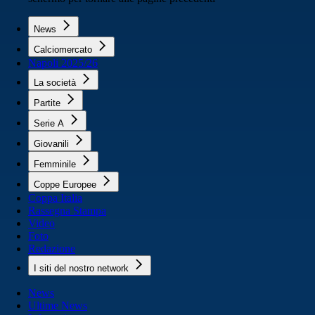
News
Calciomercato
Napoli 2025/26
La società
Partite
Serie A
Giovanili
Femminile
Coppe Europee
Coppa Italia
Rassegna Stampa
Video
Foto
Redazione
I siti del nostro network
News
Ultime News