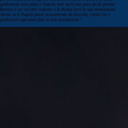
giallorossa non aiuta il Napoli, non sarà una gara facile perché
Ranieri è un vecchio volpone e la Roma avrà le sue motivazioni.
Anche se il Napoli parte sicuramente da favorito, credo che i
giallorossi sapranno fare la loro prestazione”.