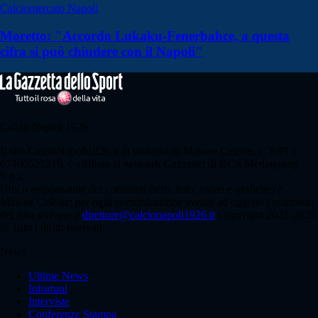
Calciomercato Napoli
Moretto: "Accordo Lukaku-Fenerbahce, a questa
cifra si può chiudere con il Napoli"
Calcio Napoli 1926
Il sito CalcioNapoli1926.it di titolarità di Maione Celeste, C.F/PI n.
07406521216, è affiliato al network Gazzanet di RCS Mediagroup
S.p.a..
Unico responsabile dei contenuti (testi, foto, video e grafiche) è
Maione Celeste; per ogni comunicazione avente ad oggetto i contenuti
del Sito scrivere a
direttore@calcionapoli1926.it
Copyright 2021-2026
© Tutti i diritti riservati.
News
Ultime News
Infortuni
Interviste
Conferenze Stampa