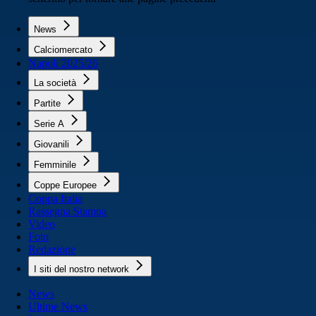
News
Calciomercato
Napoli 2025/26
La società
Partite
Serie A
Giovanili
Femminile
Coppe Europee
Coppa Italia
Rassegna Stampa
Video
Foto
Redazione
I siti del nostro network
News
Ultime News