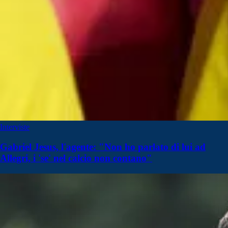
Interviste
Gabriel Jesus, l'agente: "Non ho parlato di lui ad
Allegri, i 'se' nel calcio non contano"