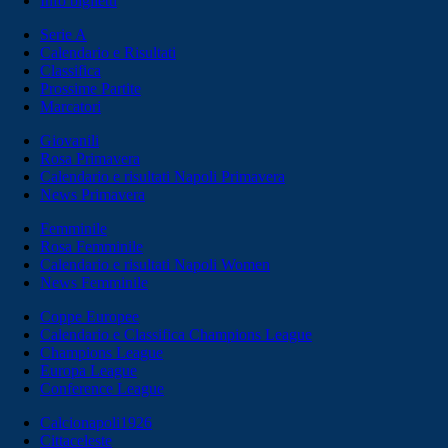
Info biglietti
Serie A
Calendario e Risultati
Classifica
Prossime Partite
Marcatori
Giovanili
Rosa Primavera
Calendario e risultati Napoli Primavera
News Primavera
Femminile
Rosa Femminile
Calendario e risultati Napoli Women
News Femminile
Coppe Europee
Calendario e Classifica Champions League
Champions League
Europa League
Conference League
Calcionapoli1926
Cittaceleste