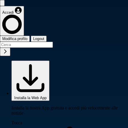
Accedi
Modifica profilo
Logout
Installa la Web App
Installa la nostra App gratuita e accedi più velocemente alle
notizie
Tocca