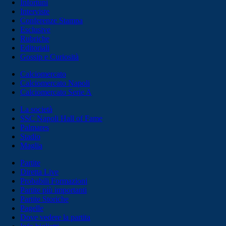
Infortuni
Interviste
Conferenze Stampa
Esclusive
Rubriche
Editoriali
Gossip e Curiosità
Calciomercato
Calciomercato Napoli
Calciomercato Serie A
La società
SSC Napoli Hall of Fame
Palmares
Stadio
Maglia
Partite
Diretta Live
Probabili Formazioni
Partite più importanti
Partite Storiche
Pagelle
Dove vedere la partita