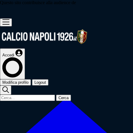
Questo sito contribuisce alla audience de
Accedi
Modifica profilo
Logout
Cerca