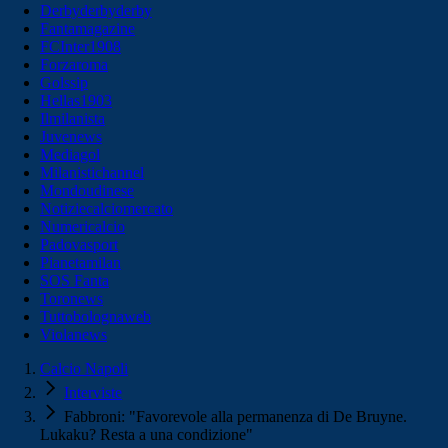
Derbyderbyderby
Fantamagazine
FCInter1908
Forzaroma
Golssip
Hellas1903
Ilmilanista
Juvenews
Mediagol
Milanistichannel
Mondoudinese
Notiziecalciomercato
Numericalcio
Padovasport
Pianetamilan
SOS Fanta
Toronews
Tuttobolognaweb
Violanews
Calcio Napoli
Interviste
Fabbroni: "Favorevole alla permanenza di De Bruyne.
Lukaku? Resta a una condizione"