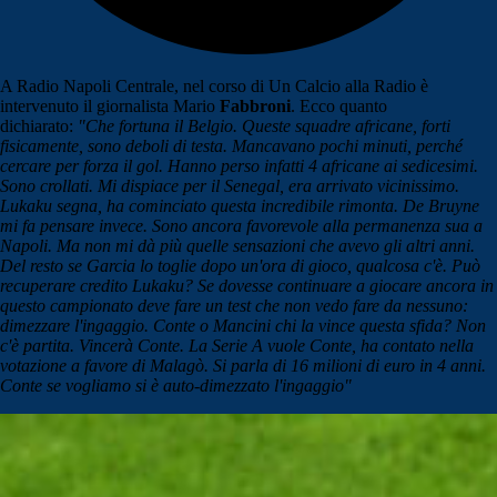
A Radio Napoli Centrale, nel corso di Un Calcio alla Radio è
intervenuto il giornalista Mario
Fabbroni
. Ecco quanto
dichiarato:
"Che fortuna il Belgio. Queste squadre africane, forti
fisicamente, sono deboli di testa. Mancavano pochi minuti, perché
cercare per forza il gol. Hanno perso infatti 4 africane ai sedicesimi.
Sono crollati. Mi dispiace per il Senegal, era arrivato vicinissimo.
Lukaku segna, ha cominciato questa incredibile rimonta. De Bruyne
mi fa pensare invece. Sono ancora favorevole alla permanenza sua a
Napoli. Ma non mi dà più quelle sensazioni che avevo gli altri anni.
Del resto se Garcia lo toglie dopo un'ora di gioco, qualcosa c'è. Può
recuperare credito Lukaku? Se dovesse continuare a giocare ancora in
questo campionato deve fare un test che non vedo fare da nessuno:
dimezzare l'ingaggio. Conte o Mancini chi la vince questa sfida? Non
c'è partita. Vincerà Conte. La Serie A vuole Conte, ha contato nella
votazione a favore di Malagò. Si parla di 16 milioni di euro in 4 anni.
Conte se vogliamo si è auto-dimezzato l'ingaggio"