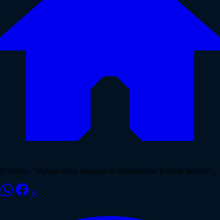
D'Amico: "Malagò abbia coraggio di rivoluzionare il calcio italiano"