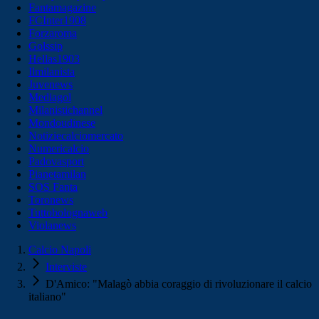
Fantamagazine
FCInter1908
Forzaroma
Golssip
Hellas1903
Ilmilanista
Juvenews
Mediagol
Milanistichannel
Mondoudinese
Notiziecalciomercato
Numericalcio
Padovasport
Pianetamilan
SOS Fanta
Toronews
Tuttobolognaweb
Violanews
Calcio Napoli
Interviste
D'Amico: "Malagò abbia coraggio di rivoluzionare il calcio
italiano"