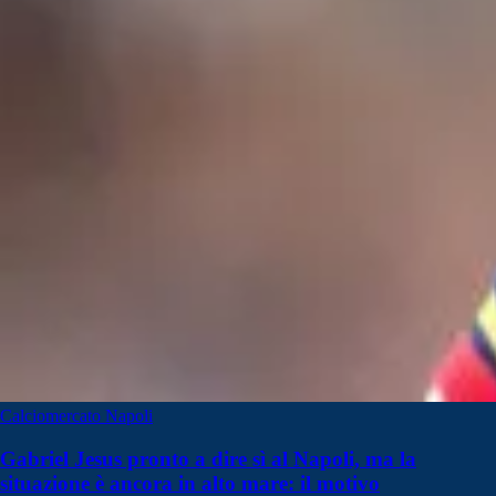
Calciomercato Napoli
Gabriel Jesus pronto a dire sì al Napoli, ma la
situazione è ancora in alto mare: il motivo