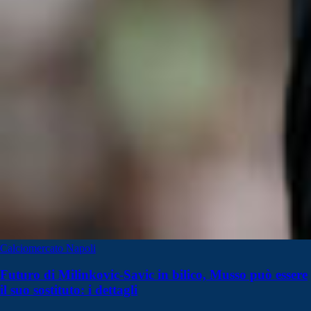
Calciomercato Napoli
Futuro di Milinkovic-Savic in bilico, Musso può essere
il suo sostituto: i dettagli