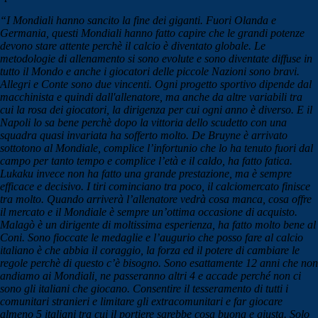
“I Mondiali hanno sancito la fine dei giganti. Fuori Olanda e
Germania, questi Mondiali hanno fatto capire che le grandi potenze
devono stare attente perchè il calcio è diventato globale. Le
metodologie di allenamento si sono evolute e sono diventate diffuse in
tutto il Mondo e anche i giocatori delle piccole Nazioni sono bravi.
Allegri e Conte sono due vincenti. Ogni progetto sportivo dipende dal
macchinista e quindi dall'allenatore, ma anche da altre variabili tra
cui la rosa dei giocatori, la dirigenza per cui ogni anno è diverso. E il
Napoli lo sa bene perchè dopo la vittoria dello scudetto con una
squadra quasi invariata ha sofferto molto. De Bruyne è arrivato
sottotono al Mondiale, complice l’infortunio che lo ha tenuto fuori dal
campo per tanto tempo e complice l’età e il caldo, ha fatto fatica.
Lukaku invece non ha fatto una grande prestazione, ma è sempre
efficace e decisivo. I tiri cominciano tra poco, il calciomercato finisce
tra molto. Quando arriverà l’allenatore vedrà cosa manca, cosa offre
il mercato e il Mondiale è sempre un’ottima occasione di acquisto.
Malagò è un dirigente di moltissima esperienza, ha fatto molto bene al
Coni. Sono fioccate le medaglie e l’augurio che posso fare al calcio
italiano è che abbia il coraggio, la forza ed il potere di cambiare le
regole perchè di questo c’è bisogno. Sono esattamente 12 anni che non
andiamo ai Mondiali, ne passeranno altri 4 e accade perché non ci
sono gli italiani che giocano. Consentire il tesseramento di tutti i
comunitari stranieri e limitare gli extracomunitari e far giocare
almeno 5 italiani tra cui il portiere sarebbe cosa buona e giusta. Solo