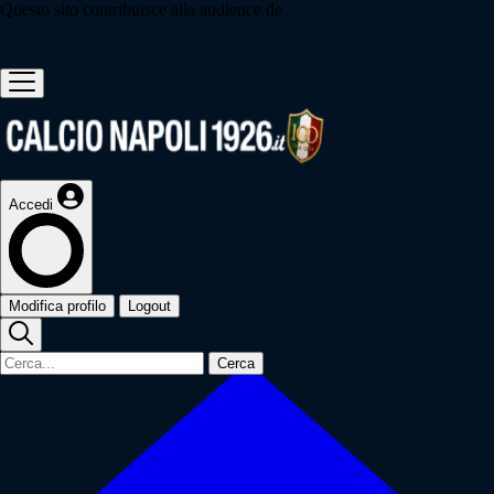
Questo sito contribuisce alla audience de
Accedi
Modifica profilo
Logout
Cerca