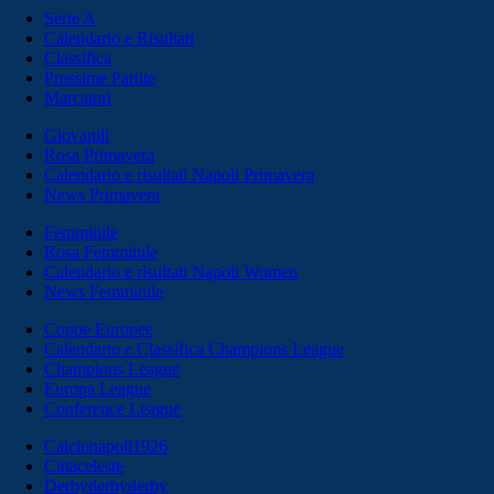
Serie A
Calendario e Risultati
Classifica
Prossime Partite
Marcatori
Giovanili
Rosa Primavera
Calendario e risultati Napoli Primavera
News Primavera
Femminile
Rosa Femminile
Calendario e risultati Napoli Women
News Femminile
Coppe Europee
Calendario e Classifica Champions League
Champions League
Europa League
Conference League
Calcionapoli1926
Cittaceleste
Derbyderbyderby