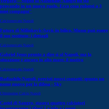
Vergara: "Sogno la Nazionale! Allegri mi sta
provando in un nuovo ruolo. Ecco cosa ruberei a 3
miei compagni"
Calciomercato Napoli
Futuro di Milinkovic-Savic in bilico, Musso può essere
il suo sostituto: i dettagli
Calciomercato Napoli
Gabriel Jesus pronto a dire sì al Napoli, ma la
situazione è ancora in alto mare: il motivo
Calciomercato Napoli
Badiashile-Napoli, previsti nuovi contatti: spunta un
nome nuovo per la difesa - Sky
Ultimissime Calcio Napoli
Castel di Sangro, stasera quattro calciatori
incontreranno i tifosi! Le info e i nomi