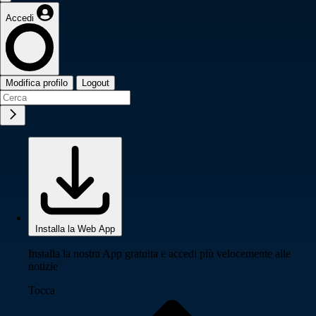
Accedi
Modifica profilo
Logout
Installa la Web App
Installa la nostra App gratuita e accedi più velocemente alle
notizie
Tocca