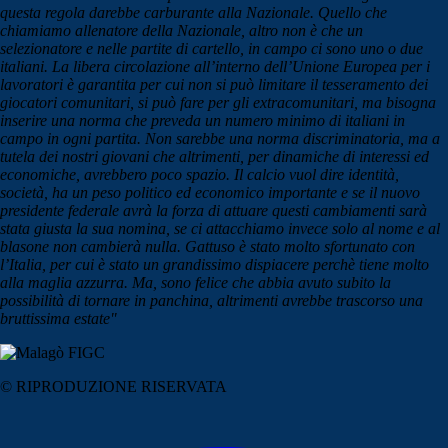
questa regola darebbe carburante alla Nazionale. Quello che
chiamiamo allenatore della Nazionale, altro non è che un
selezionatore e nelle partite di cartello, in campo ci sono uno o due
italiani. La libera circolazione all’interno dell’Unione Europea per i
lavoratori è garantita per cui non si può limitare il tesseramento dei
giocatori comunitari, si può fare per gli extracomunitari, ma bisogna
inserire una norma che preveda un numero minimo di italiani in
campo in ogni partita. Non sarebbe una norma discriminatoria, ma a
tutela dei nostri giovani che altrimenti, per dinamiche di interessi ed
economiche, avrebbero poco spazio. Il calcio vuol dire identità,
società, ha un peso politico ed economico importante e se il nuovo
presidente federale avrà la forza di attuare questi cambiamenti sarà
stata giusta la sua nomina, se ci attacchiamo invece solo al nome e al
blasone non cambierà nulla. Gattuso è stato molto sfortunato con
l’Italia, per cui è stato un grandissimo dispiacere perchè tiene molto
alla maglia azzurra. Ma, sono felice che abbia avuto subito la
possibilità di tornare in panchina, altrimenti avrebbe trascorso una
bruttissima estate"
© RIPRODUZIONE RISERVATA