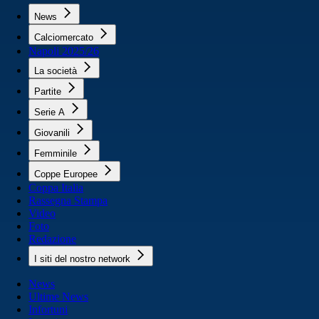
News
Calciomercato
Napoli 2025/26
La società
Partite
Serie A
Giovanili
Femminile
Coppe Europee
Coppa Italia
Rassegna Stampa
Video
Foto
Redazione
I siti del nostro network
News
Ultime News
Infortuni