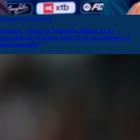
Ultimissime Calcio Napoli
Vergara: "Sogno la Nazionale! Allegri mi sta
provando in un nuovo ruolo. Ecco cosa ruberei a 3
miei compagni"