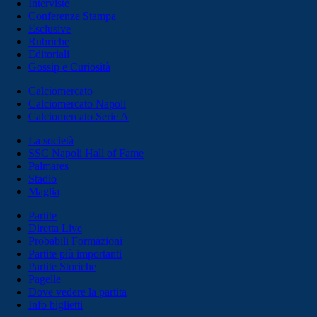
Interviste
Conferenze Stampa
Esclusive
Rubriche
Editoriali
Gossip e Curiosità
Calciomercato
Calciomercato Napoli
Calciomercato Serie A
La società
SSC Napoli Hall of Fame
Palmares
Stadio
Maglia
Partite
Diretta Live
Probabili Formazioni
Partite più importanti
Partite Storiche
Pagelle
Dove vedere la partita
Info biglietti