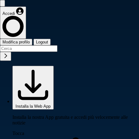
Accedi
Modifica profilo
Logout
Installa la Web App
Installa la nostra App gratuita e accedi più velocemente alle
notizie
Tocca