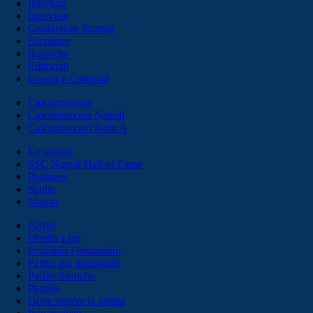
Infortuni
Interviste
Conferenze Stampa
Esclusive
Rubriche
Editoriali
Gossip e Curiosità
Calciomercato
Calciomercato Napoli
Calciomercato Serie A
La società
SSC Napoli Hall of Fame
Palmares
Stadio
Maglia
Partite
Diretta Live
Probabili Formazioni
Partite più importanti
Partite Storiche
Pagelle
Dove vedere la partita