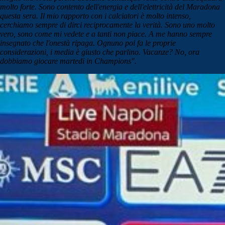
molto forte. Sono contento dell'energia e dell'elettricità del Maradona
questa sera. Il mio rapporto con i calciatori è molto intenso,
cerchiamo sempre di dirci reciprocamente la verità. Sono uno molto
vero, sono come mi vedete e a tanti non piace. A me hanno sempre
insegnato che l'onestà ripaga. Ognuno poi fa le proprie
considerazioni, i media è giusto che parlino. Vacanze? No, ora
dobbiamo giocare martedi in Champions".