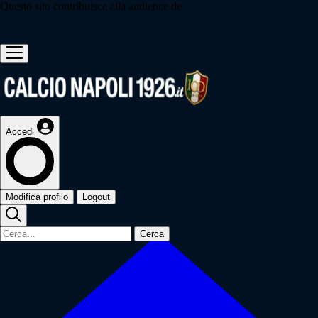
Questo sito contribuisce alla audience de
Accedi
Modifica profilo
Logout
Cerca