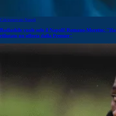
Calciomercato Napoli
Badiashile vuole solo il Napoli! Romano-Moretto: "Ha
rifiutato un'offerta dalla Premier"