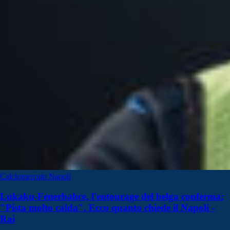
Calciomercato Napoli
Lukaku-Fenerbahce, l'entourage del belga conferma:
"Pista molto calda". Ecco quanto chiede il Napoli -
Rai