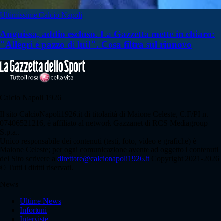
Ultimissime Calcio Napoli
Anguissa, addio escluso. La Gazzetta mette in chiaro:
"Allegri è pazzo di lui!". Cosa filtra sul rinnovo
Calcio Napoli 1926
Il sito CalcioNapoli1926.it di titolarità di Maione Celeste, C.F/PI n.
07406521216, è affiliato al network Gazzanet di RCS Mediagroup
S.p.a..
Unico responsabile dei contenuti (testi, foto, video e grafiche) è
Maione Celeste; per ogni comunicazione avente ad oggetto i contenuti
del Sito scrivere a
direttore@calcionapoli1926.it
Copyright 2021-2026
© Tutti i diritti riservati.
News
Ultime News
Infortuni
Interviste