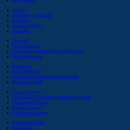
Info biglietti
Serie A
Calendario e Risultati
Classifica
Prossime Partite
Marcatori
Giovanili
Rosa Primavera
Calendario e risultati Napoli Primavera
News Primavera
Femminile
Rosa Femminile
Calendario e risultati Napoli Women
News Femminile
Coppe Europee
Calendario e Classifica Champions League
Champions League
Europa League
Conference League
Calcionapoli1926
Cittaceleste