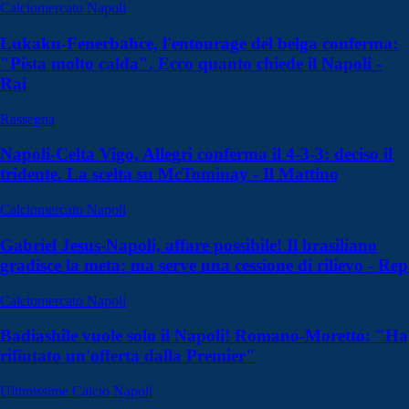
Calciomercato Napoli
Lukaku-Fenerbahce, l'entourage del belga conferma:
"Pista molto calda". Ecco quanto chiede il Napoli -
Rai
Rassegna
Napoli-Celta Vigo, Allegri conferma il 4-3-3: deciso il
tridente. La scelta su McTominay - Il Mattino
Calciomercato Napoli
Gabriel Jesus-Napoli, affare possibile! Il brasiliano
gradisce la meta: ma serve una cessione di rilievo - Rep
Calciomercato Napoli
Badiashile vuole solo il Napoli! Romano-Moretto: "Ha
rifiutato un'offerta dalla Premier"
Ultimissime Calcio Napoli