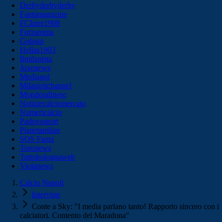
Derbyderbyderby
Fantamagazine
FCInter1908
Forzaroma
Golssip
Hellas1903
Ilmilanista
Juvenews
Mediagol
Milanistichannel
Mondoudinese
Notiziecalciomercato
Numericalcio
Padovasport
Pianetamilan
SOS Fanta
Toronews
Tuttobolognaweb
Violanews
Calcio Napoli
Interviste
Conte a Sky: "I media parlano tanto! Rapporto sincero con i
calciatori. Contento del Maradona"