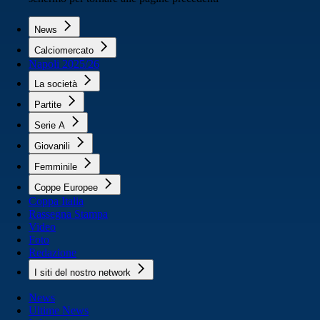
News
Calciomercato
Napoli 2025/26
La società
Partite
Serie A
Giovanili
Femminile
Coppe Europee
Coppa Italia
Rassegna Stampa
Video
Foto
Redazione
I siti del nostro network
News
Ultime News