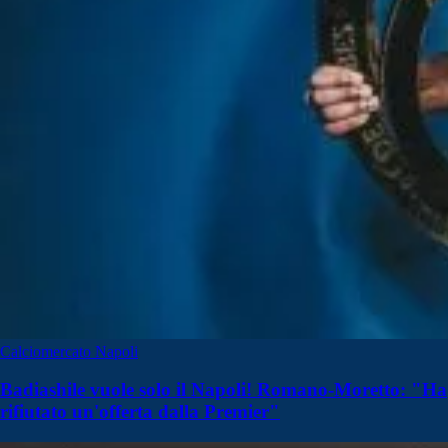
Calciomercato Napoli
Badiashile vuole solo il Napoli! Romano-Moretto: "Ha
rifiutato un'offerta dalla Premier"