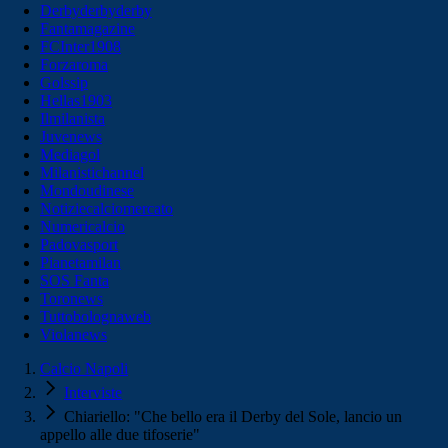
Derbyderbyderby
Fantamagazine
FCInter1908
Forzaroma
Golssip
Hellas1903
Ilmilanista
Juvenews
Mediagol
Milanistichannel
Mondoudinese
Notiziecalciomercato
Numericalcio
Padovasport
Pianetamilan
SOS Fanta
Toronews
Tuttobolognaweb
Violanews
Calcio Napoli
Interviste
Chiariello: "Che bello era il Derby del Sole, lancio un
appello alle due tifoserie"