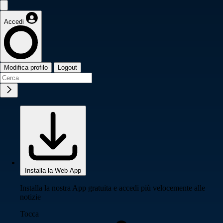
Accedi
Modifica profilo
Logout
Installa la Web App
Installa la nostra App gratuita e accedi più velocemente alle
notizie
Tocca