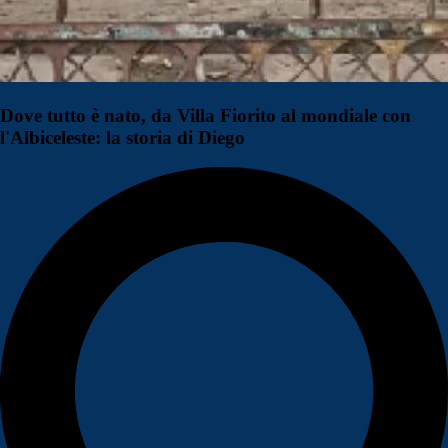
Dove tutto è nato, da Villa Fiorito al mondiale con
l'Albiceleste: la storia di Diego