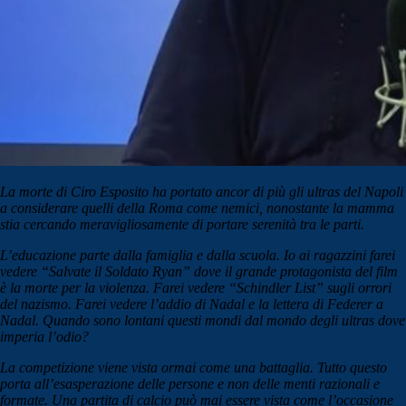
La morte di Ciro Esposito ha portato ancor di più gli ultras del Napoli
a considerare quelli della Roma come nemici, nonostante la mamma
stia cercando meravigliosamente di portare serenità tra le parti.
L’educazione parte dalla famiglia e dalla scuola. Io ai ragazzini farei
vedere “Salvate il Soldato Ryan” dove il grande protagonista del film
è la morte per la violenza. Farei vedere “Schindler List” sugli orrori
del nazismo. Farei vedere l’addio di Nadal e la lettera di Federer a
Nadal. Quando sono lontani questi mondi dal mondo degli ultras dove
imperia l’odio?
La competizione viene vista ormai come una battaglia. Tutto questo
porta all’esasperazione delle persone e non delle menti razionali e
formate. Una partita di calcio può mai essere vista come l’occasione