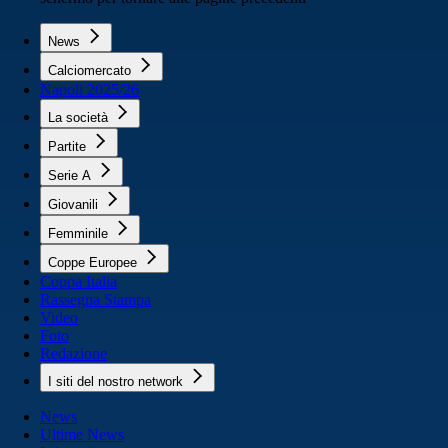
News
Calciomercato
Napoli 2025/26
La società
Partite
Serie A
Giovanili
Femminile
Coppe Europee
Coppa Italia
Rassegna Stampa
Video
Foto
Redazione
I siti del nostro network
News
Ultime News