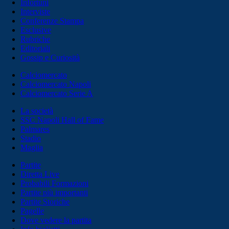
Infortuni
Interviste
Conferenze Stampa
Esclusive
Rubriche
Editoriali
Gossip e Curiosità
Calciomercato
Calciomercato Napoli
Calciomercato Serie A
La società
SSC Napoli Hall of Fame
Palmares
Stadio
Maglia
Partite
Diretta Live
Probabili Formazioni
Partite più importanti
Partite Storiche
Pagelle
Dove vedere la partita