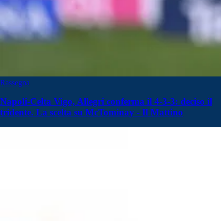
Rassegna
Napoli-Celta Vigo, Allegri conferma il 4-3-3: deciso il
tridente. La scelta su McTominay - Il Mattino