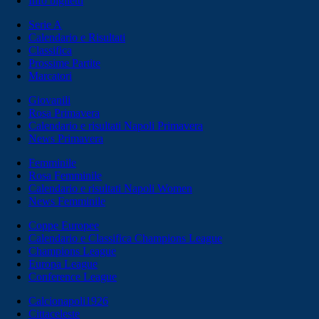
Info biglietti
Serie A
Calendario e Risultati
Classifica
Prossime Partite
Marcatori
Giovanili
Rosa Primavera
Calendario e risultati Napoli Primavera
News Primavera
Femminile
Rosa Femminile
Calendario e risultati Napoli Women
News Femminile
Coppe Europee
Calendario e Classifica Champions League
Champions League
Europa League
Conference League
Calcionapoli1926
Cittaceleste