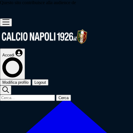
Questo sito contribuisce alla audience de
Accedi
Modifica profilo
Logout
Cerca