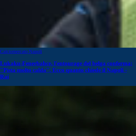
Calciomercato Napoli
Lukaku-Fenerbahce, l'entourage del belga conferma:
"Pista molto calda". Ecco quanto chiede il Napoli -
Rai