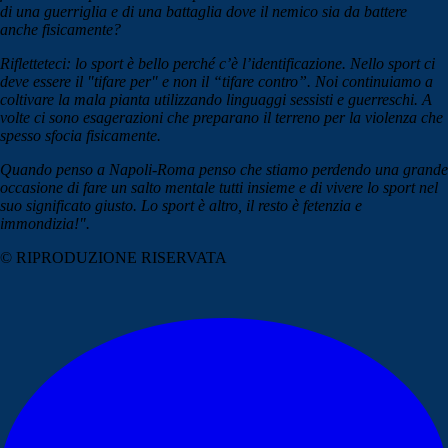
di una guerriglia e di una battaglia dove il nemico sia da battere
anche fisicamente?
Rifletteteci: lo sport è bello perché c’è l’identificazione. Nello sport ci
deve essere il "tifare per" e non il “tifare contro”. Noi continuiamo a
coltivare la mala pianta utilizzando linguaggi sessisti e guerreschi. A
volte ci sono esagerazioni che preparano il terreno per la violenza che
spesso sfocia fisicamente.
Quando penso a Napoli-Roma penso che stiamo perdendo una grande
occasione di fare un salto mentale tutti insieme e di vivere lo sport nel
suo significato giusto. Lo sport è altro, il resto è fetenzia e
immondizia!".
© RIPRODUZIONE RISERVATA