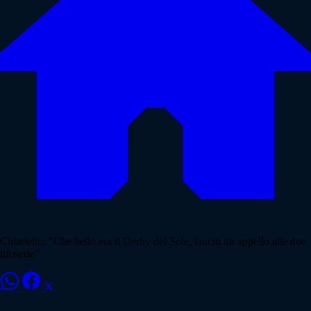
Chiariello: "Che bello era il Derby del Sole, lancio un appello alle due
tifoserie"