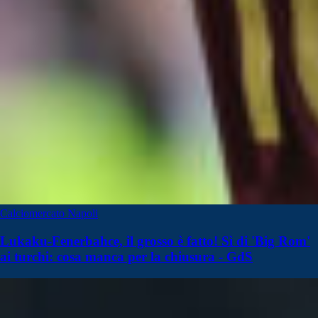
Calciomercato Napoli
Lukaku-Fenerbahce, il grosso è fatto! Sì di 'Big Rom'
ai turchi: cosa manca per la chiusura - GdS