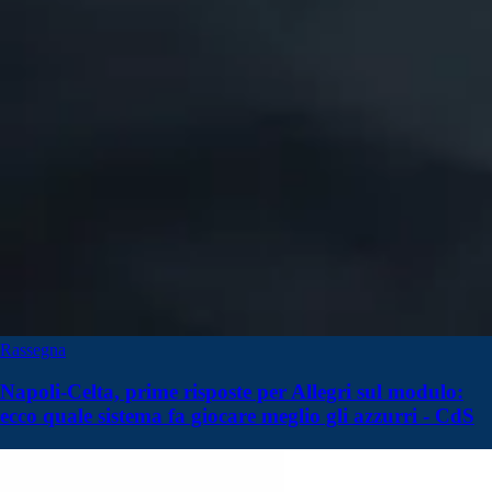
Rassegna
Napoli-Celta, prime risposte per Allegri sul modulo:
ecco quale sistema fa giocare meglio gli azzurri - CdS