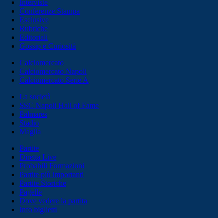
Interviste
Conferenze Stampa
Esclusive
Rubriche
Editoriali
Gossip e Curiosità
Calciomercato
Calciomercato Napoli
Calciomercato Serie A
La società
SSC Napoli Hall of Fame
Palmares
Stadio
Maglia
Partite
Diretta Live
Probabili Formazioni
Partite più importanti
Partite Storiche
Pagelle
Dove vedere la partita
Info biglietti