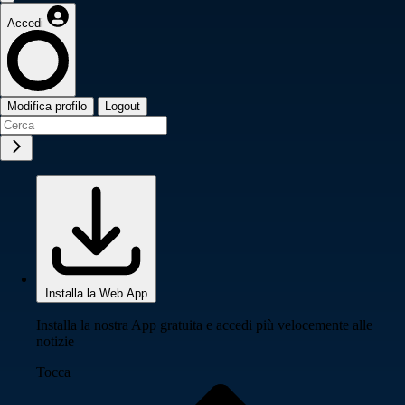
Accedi
Modifica profilo
Logout
Installa la Web App
Installa la nostra App gratuita e accedi più velocemente alle
notizie
Tocca