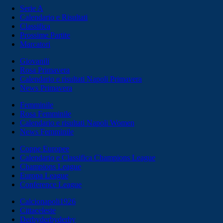
Serie A
Calendario e Risultati
Classifica
Prossime Partite
Marcatori
Giovanili
Rosa Primavera
Calendario e risultati Napoli Primavera
News Primavera
Femminile
Rosa Femminile
Calendario e risultati Napoli Women
News Femminile
Coppe Europee
Calendario e Classifica Champions League
Champions League
Europa League
Conference League
Calcionapoli1926
Cittaceleste
Derbyderbyderby