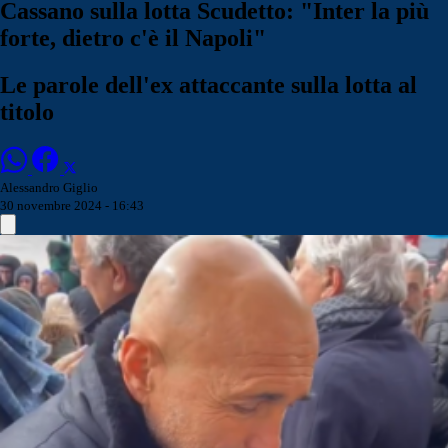
Cassano sulla lotta Scudetto: "Inter la più
forte, dietro c'è il Napoli"
Le parole dell'ex attaccante sulla lotta al
titolo
Alessandro Giglio
30 novembre 2024 - 16:43