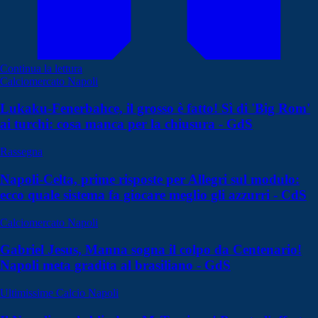
Continua la lettura
Calciomercato Napoli
Lukaku-Fenerbahce, il grosso è fatto! Sì di 'Big Rom'
ai turchi: cosa manca per la chiusura - GdS
Rassegna
Napoli-Celta, prime risposte per Allegri sul modulo:
ecco quale sistema fa giocare meglio gli azzurri - CdS
Calciomercato Napoli
Gabriel Jesus, Manna sogna il colpo da Centenario!
Napoli meta gradita al brasiliano - GdS
Ultimissime Calcio Napoli