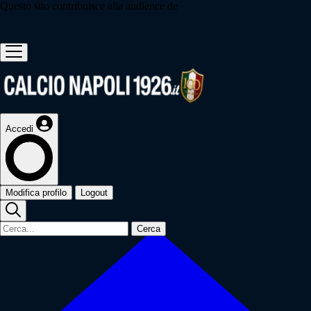
Questo sito contribuisce alla audience de
Accedi
Modifica profilo
Logout
Cerca