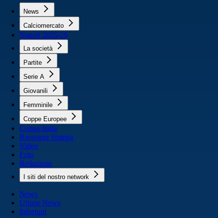
News
Calciomercato
Napoli 2025/26
La società
Partite
Serie A
Giovanili
Femminile
Coppe Europee
Coppa Italia
Rassegna Stampa
Video
Foto
Redazione
I siti del nostro network
News
Ultime News
Infortuni