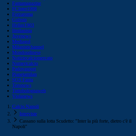
Fantamagazine
FCInter1908
Forzaroma
Golssip
Hellas1903
Ilmilanista
Juvenews
Mediagol
Milanistichannel
Mondoudinese
Notiziecalciomercato
Numericalcio
Padovasport
Pianetamilan
SOS Fanta
Toronews
Tuttobolognaweb
Violanews
Calcio Napoli
Interviste
Cassano sulla lotta Scudetto: "Inter la più forte, dietro c'è il
Napoli"