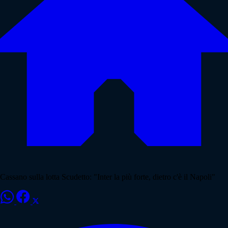
Cassano sulla lotta Scudetto: "Inter la più forte, dietro c'è il Napoli"