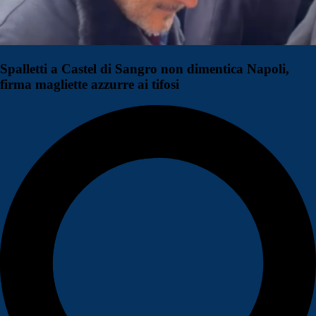
Spalletti a Castel di Sangro non dimentica Napoli,
firma magliette azzurre ai tifosi