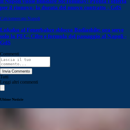
Il Napoli vuole blindare McTominay! Pronta l'offerta
per il rinnovo: la durata del nuovo contratto - GdS
Calciomercato Napoli
Lukaku al Fenerbahce sblocca Badiashile: ora serve
solo la PEC. Cifre e formula del passaggio al Napoli -
GdS
Commenti
Invia Commento
Tutti
Leggi altri commenti
Ultime Notizie