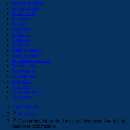
Derbyderbyderby
Fantamagazine
FCInter1908
Forzaroma
Golssip
Hellas1903
Ilmilanista
Juvenews
Mediagol
Milanistichannel
Mondoudinese
Notiziecalciomercato
Numericalcio
Padovasport
Pianetamilan
SOS Fanta
Toronews
Tuttobolognaweb
Violanews
Calcio Napoli
Interviste
Caso arbitri, Mourinho li aveva già denunciati 3 anni fa: la
clamorosa dichiarazione