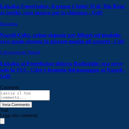
Lukaku-Fenerbahce, il grosso è fatto! Sì di 'Big Rom'
ai turchi: cosa manca per la chiusura - GdS
Rassegna
Napoli-Celta, prime risposte per Allegri sul modulo:
ecco quale sistema fa giocare meglio gli azzurri - CdS
Calciomercato Napoli
Lukaku al Fenerbahce sblocca Badiashile: ora serve
solo la PEC. Cifre e formula del passaggio al Napoli -
GdS
Commenti
Invia Commento
Tutti
Leggi altri commenti