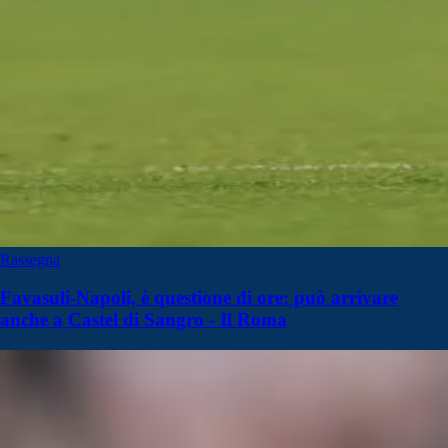
Rassegna
Favasuli-Napoli, è questione di ore: può arrivare
anche a Castel di Sangro - Il Roma