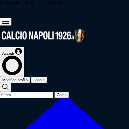
Questo sito contribuisce alla audience de
Accedi
Modifica profilo
Logout
Cerca