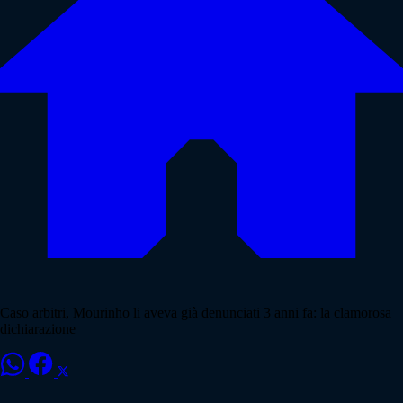
Caso arbitri, Mourinho li aveva già denunciati 3 anni fa: la clamorosa
dichiarazione