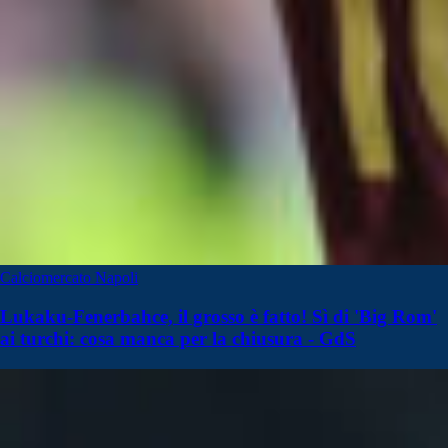
Calciomercato Napoli
Lukaku-Fenerbahce, il grosso è fatto! Sì di 'Big Rom'
ai turchi: cosa manca per la chiusura - GdS