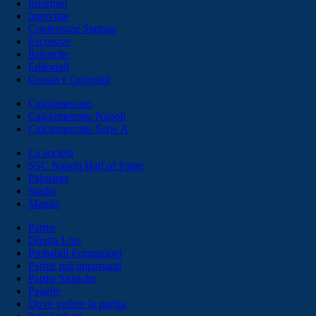
Infortuni
Interviste
Conferenze Stampa
Esclusive
Rubriche
Editoriali
Gossip e Curiosità
Calciomercato
Calciomercato Napoli
Calciomercato Serie A
La società
SSC Napoli Hall of Fame
Palmares
Stadio
Maglia
Partite
Diretta Live
Probabili Formazioni
Partite più importanti
Partite Storiche
Pagelle
Dove vedere la partita