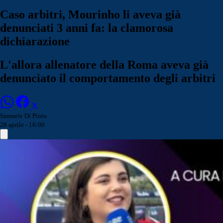
Caso arbitri, Mourinho li aveva già
denunciati 3 anni fa: la clamorosa
dichiarazione
L'allora allenatore della Roma aveva già
denunciato il comportamento degli arbitri
Samuele Di Pinto
28 aprile - 16:00