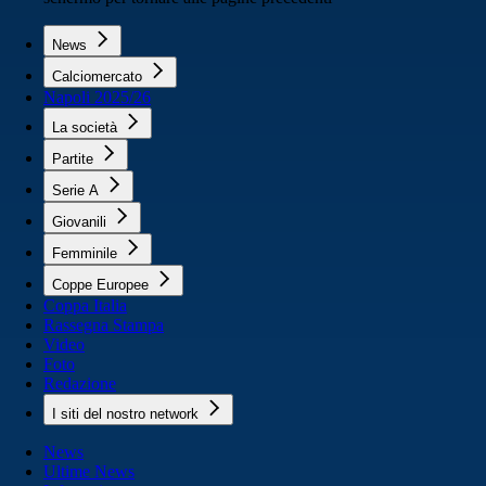
News
Calciomercato
Napoli 2025/26
La società
Partite
Serie A
Giovanili
Femminile
Coppe Europee
Coppa Italia
Rassegna Stampa
Video
Foto
Redazione
I siti del nostro network
News
Ultime News