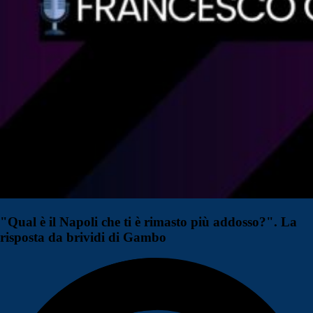
"Qual è il Napoli che ti è rimasto più addosso?". La
risposta da brividi di Gambo