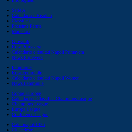
Info biglietti
Serie A
Calendario e Risultati
Classifica
Prossime Partite
Marcatori
Giovanili
Rosa Primavera
Calendario e risultati Napoli Primavera
News Primavera
Femminile
Rosa Femminile
Calendario e risultati Napoli Women
News Femminile
Coppe Europee
Calendario e Classifica Champions League
Champions League
Europa League
Conference League
Calcionapoli1926
Cittaceleste