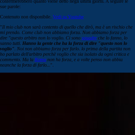
confermerebbero quanto viene detto negli ultimi giorni. A seguire le
sue parole:
Contenuto non disponibile.
Vedi su Youtube
"
Il mio club non sarà contento di quello che dirò, ma è un rischio che
mi prendo. Come club non abbiamo forza. Non abbiamo forza per
dire "questo arbitro non lo voglio. Ci sono
squadre
che lo fanno, lo
sanno tutti.
Hanno la gente che ha la forza di dire "questo non lo
voglio"
. Noi non abbiamo forza per farlo. lo prima della partita non
ho parlato dell'arbitro perchè voglio che sia isolato da ogni critica e
commento. Ma la
Roma
non ha forza, e a volte penso non abbia
neanche la forza di farlo...
".