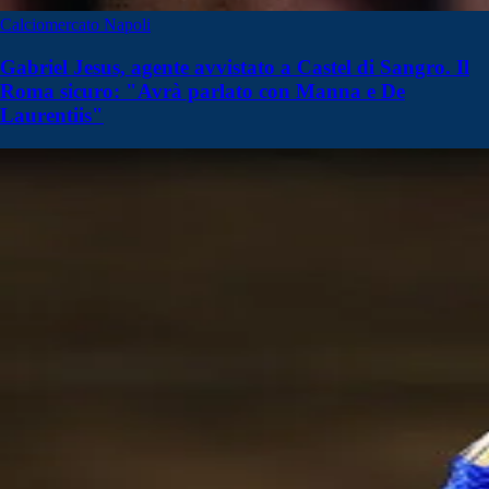
Calciomercato Napoli
Gabriel Jesus, agente avvistato a Castel di Sangro. Il
Roma sicuro: "Avrà parlato con Manna e De
Laurentiis"