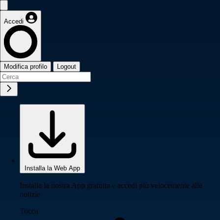
Accedi
Modifica profilo
Logout
Installa la Web App
Installa la nostra App gratuita e accedi più velocemente alle
notizie
Tocca