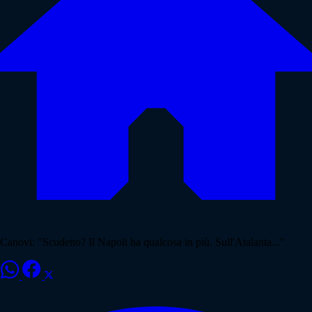
Canovi: "Scudetto? Il Napoli ha qualcosa in più. Sull'Atalanta..."