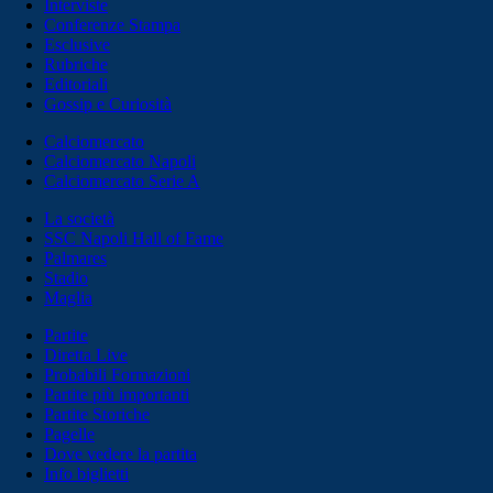
Interviste
Conferenze Stampa
Esclusive
Rubriche
Editoriali
Gossip e Curiosità
Calciomercato
Calciomercato Napoli
Calciomercato Serie A
La società
SSC Napoli Hall of Fame
Palmares
Stadio
Maglia
Partite
Diretta Live
Probabili Formazioni
Partite più importanti
Partite Storiche
Pagelle
Dove vedere la partita
Info biglietti