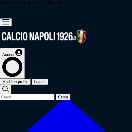
Questo sito contribuisce alla audience de
Accedi
Modifica profilo
Logout
Cerca