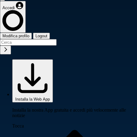
Accedi
Modifica profilo
Logout
Installa la Web App
Installa la nostra App gratuita e accedi più velocemente alle
notizie
Tocca