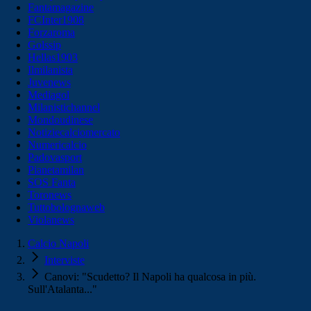
Fantamagazine
FCInter1908
Forzaroma
Golssip
Hellas1903
Ilmilanista
Juvenews
Mediagol
Milanistichannel
Mondoudinese
Notiziecalciomercato
Numericalcio
Padovasport
Pianetamilan
SOS Fanta
Toronews
Tuttobolognaweb
Violanews
Calcio Napoli
Interviste
Canovi: "Scudetto? Il Napoli ha qualcosa in più.
Sull'Atalanta..."