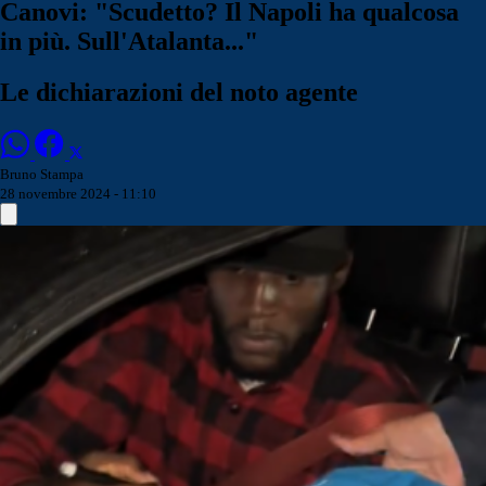
Canovi: "Scudetto? Il Napoli ha qualcosa
in più. Sull'Atalanta..."
Le dichiarazioni del noto agente
Bruno Stampa
28 novembre 2024 - 11:10