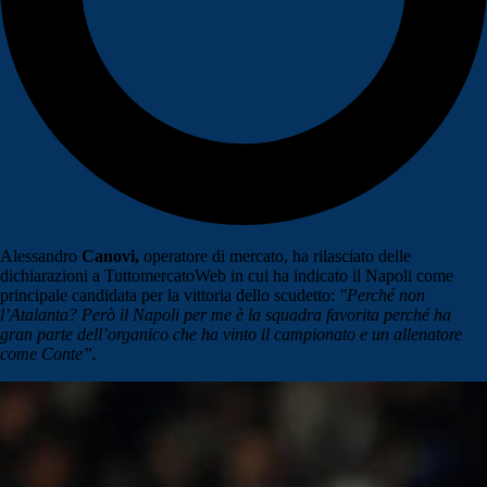
Alessandro
Canovi,
operatore di mercato, ha rilasciato delle
dichiarazioni a TuttomercatoWeb in cui ha indicato il Napoli come
principale candidata per la vittoria dello scudetto:
"Perché non
l’Atalanta? Però il Napoli per me è la squadra favorita perché ha
gran parte dell’organico che ha vinto il campionato e un allenatore
come Conte”.