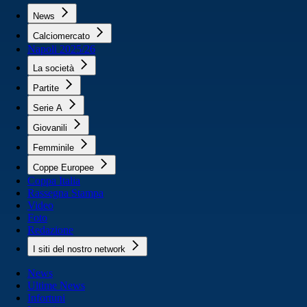
News
Calciomercato
Napoli 2025/26
La società
Partite
Serie A
Giovanili
Femminile
Coppe Europee
Coppa Italia
Rassegna Stampa
Video
Foto
Redazione
I siti del nostro network
News
Ultime News
Infortuni