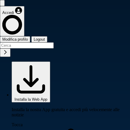
Accedi
Modifica profilo
Logout
Installa la Web App
Installa la nostra App gratuita e accedi più velocemente alle
notizie
Tocca