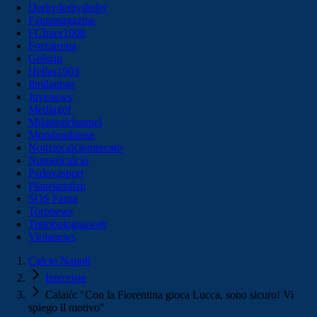
Derbyderbyderby
Fantamagazine
FCInter1908
Forzaroma
Golssip
Hellas1903
Ilmilanista
Juvenews
Mediagol
Milanistichannel
Mondoudinese
Notiziecalciomercato
Numericalcio
Padovasport
Pianetamilan
SOS Fanta
Toronews
Tuttobolognaweb
Violanews
Calcio Napoli
Interviste
Calaiò: "Con la Fiorentina gioca Lucca, sono sicuro! Vi
spiego il motivo"