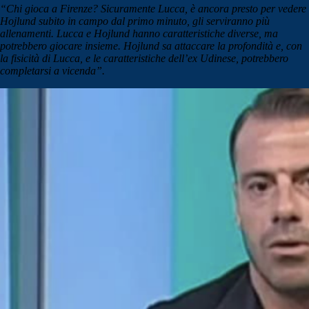
“Chi gioca a Firenze? Sicuramente Lucca, è ancora presto per vedere
Hojlund subito in campo dal primo minuto, gli serviranno più
allenamenti. Lucca e Hojlund hanno caratteristiche diverse, ma
potrebbero giocare insieme. Hojlund sa attaccare la profondità e, con
la fisicità di Lucca, e le caratteristiche dell’ex Udinese, potrebbero
completarsi a vicenda”.