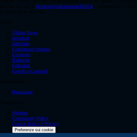
Maione Celeste; per ogni comunicazione avente ad oggetto i contenuti
del Sito scrivere a
direttore@calcionapoli1926.it
Copyright 2021-2026
© Tutti i diritti riservati.
News
Ultime News
Infortuni
Interviste
Conferenze Stampa
Esclusive
Rubriche
Editoriali
Gossip e Curiosità
Informazioni
Redazione
Trasparenza
Sitemap
Community Policy
Cookie Policy e Privacy
Preferenze sui cookie