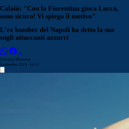
Calaiò: "Con la Fiorentina gioca Lucca,
sono sicuro! Vi spiego il motivo"
L'ex bomber del Napoli ha detto la sua
sugli attaccanti azzurri
Giovanni Montuori
4 settembre 2025 - 14:12