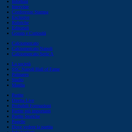
Infortuni
Interviste
Conferenze Stampa
Esclusive
Rubriche
Editoriali
Gossip e Curiosità
Calciomercato
Calciomercato Napoli
Calciomercato Serie A
La società
SSC Napoli Hall of Fame
Palmares
Stadio
Maglia
Partite
Diretta Live
Probabili Formazioni
Partite più importanti
Partite Storiche
Pagelle
Dove vedere la partita