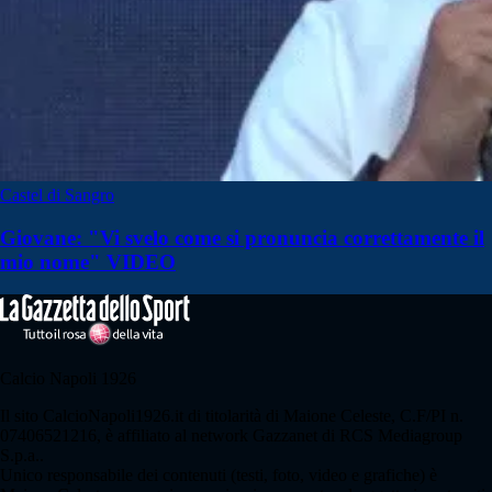
Castel di Sangro
Giovane: "Vi svelo come si pronuncia correttamente il
mio nome" VIDEO
Calcio Napoli 1926
Il sito CalcioNapoli1926.it di titolarità di Maione Celeste, C.F/PI n.
07406521216, è affiliato al network Gazzanet di RCS Mediagroup
S.p.a..
Unico responsabile dei contenuti (testi, foto, video e grafiche) è