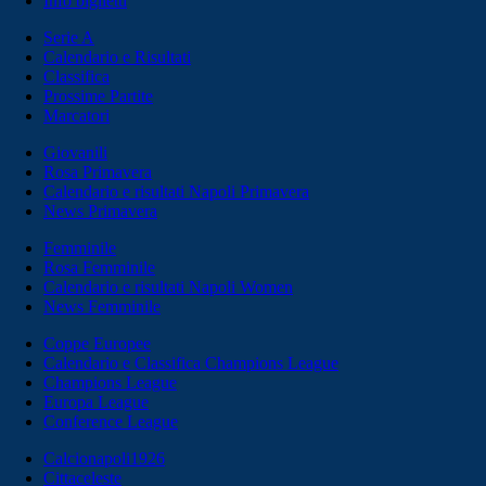
Info biglietti
Serie A
Calendario e Risultati
Classifica
Prossime Partite
Marcatori
Giovanili
Rosa Primavera
Calendario e risultati Napoli Primavera
News Primavera
Femminile
Rosa Femminile
Calendario e risultati Napoli Women
News Femminile
Coppe Europee
Calendario e Classifica Champions League
Champions League
Europa League
Conference League
Calcionapoli1926
Cittaceleste