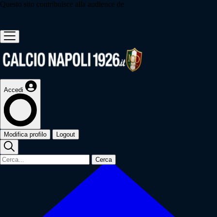
Questo sito contribuisce alla audience de
Accedi
Modifica profilo
Logout
Cerca