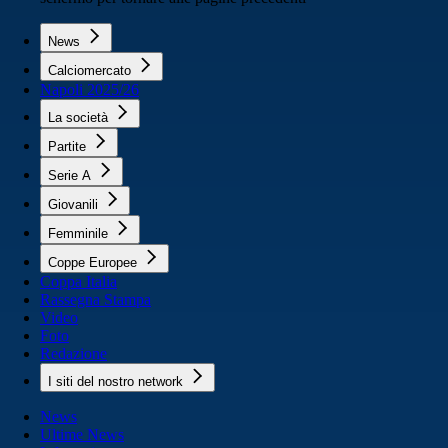
News
Calciomercato
Napoli 2025/26
La società
Partite
Serie A
Giovanili
Femminile
Coppe Europee
Coppa Italia
Rassegna Stampa
Video
Foto
Redazione
I siti del nostro network
News
Ultime News