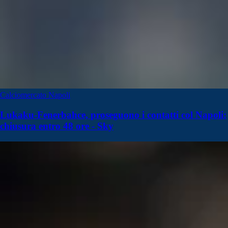
Calciomercato Napoli
Lukaku-Fenerbahce, proseguono i contatti col Napoli:
chiusura entro 48 ore - Sky