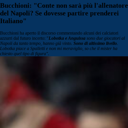
Bucchioni: "Conte non sarà più l'allenatore
del Napoli? Se dovesse partire prenderei
Italiano"
Bucchioni ha aperto il discorso commentando alcuni dei calciatori
azzurri dal futuro incerto: "
Lobotka e Anguissa
sono due giocatori al
Napoli da tanto tempo, hanno già vinto.
Sono di altissimo livello
.
Lobotka piace a Spalletti e non mi meraviglio, so che il mister ha
chiesto quel tipo di figura"
.