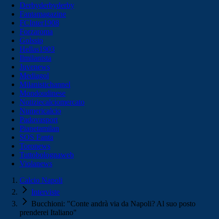
Derbyderbyderby
Fantamagazine
FCInter1908
Forzaroma
Golssip
Hellas1903
Ilmilanista
Juvenews
Mediagol
Milanistichannel
Mondoudinese
Notiziecalciomercato
Numericalcio
Padovasport
Pianetamilan
SOS Fanta
Toronews
Tuttobolognaweb
Violanews
Calcio Napoli
Interviste
Bucchioni: "Conte andrà via da Napoli? Al suo posto
prenderei Italiano"