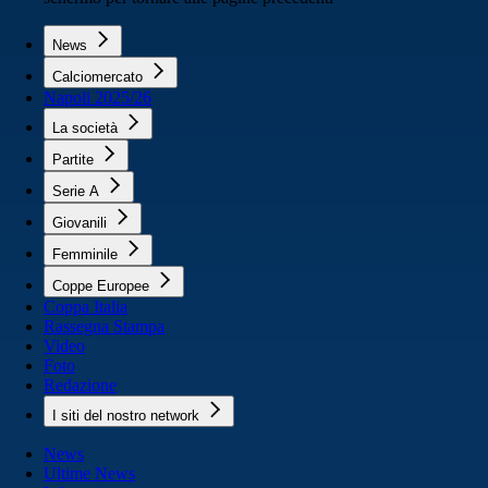
News
Calciomercato
Napoli 2025/26
La società
Partite
Serie A
Giovanili
Femminile
Coppe Europee
Coppa Italia
Rassegna Stampa
Video
Foto
Redazione
I siti del nostro network
News
Ultime News