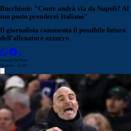
Bucchioni: "Conte andrà via da Napoli? Al
suo posto prenderei Italiano"
Il giornalista commenta il possibile futuro
dell'allenatore azzurro
Samuele Di Pinto
16 aprile - 20:40