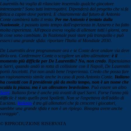
Laurentiis ha voglia di rilanciare inserendo qualche giocatore
interessante? Sono tutti interrogativi. Dipenderà dal progetto che si fa
fatica a capire dove porterà. E chiaramente dal futuro di Antonio
Conte cambierà tutto il resto.
Per me Antonio è tentato dalla
Nazionale
, è passato tanto tempo dall'esperienza in Azzurro e ha fatto
molta esperienza. All'epoca aveva voglia di allenare tutti i giorni, ora
le cose sono cambiate. In Nazionale puoi stare più tranquillo e può
esserci una grande sfida: riportare l'Italia al Mondiale 2030
.
De Laurentiis deve programmare ora e se Conte deve andare via deve
dirlo ora. Confermare Conte o scegliere un altro allenatore:
è il
momento più difficile per De Laurentiis? No, non credo
. Ripensiamo
a Sarri, quando andò in rotta di collisione con il Napoli, De Laurentiis
portò Ancelotti. Poi non andò bene l'esperienza. Credo che possa fare
un ragionamento simile anche in caso di post-Antonio Conte.
Italiano
ha contatti con il presidente già da molto tempo, non è un nome che
scalda la piazza, ma è un allenatore bravissimo
. Può essere un altro
Sarri
. Italiano forse è anche più avanti di quel Sarri. Forse l'anno più
difficile è stato quello post Spalletti. Non se l'aspettava dell'addio di
Luciano.
Italiano
è tra gli allenatori che fa crescere i giocatori,
sarebbe una grande sfida e non è un ripiego. Bisogna avere anche
coraggio
".
© RIPRODUZIONE RISERVATA