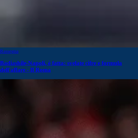
Rassegna
Badiashile-Napoli, è fatta: svelate cifre e formula
dell'affare - Il Roma