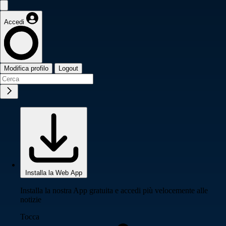
Accedi
Modifica profilo
Logout
Installa la Web App
Installa la nostra App gratuita e accedi più velocemente alle
notizie
Tocca