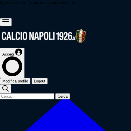
Questo sito contribuisce alla audience de
Accedi
Modifica profilo
Logout
Cerca