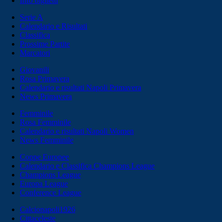
Info biglietti
Serie A
Calendario e Risultati
Classifica
Prossime Partite
Marcatori
Giovanili
Rosa Primavera
Calendario e risultati Napoli Primavera
News Primavera
Femminile
Rosa Femminile
Calendario e risultati Napoli Women
News Femminile
Coppe Europee
Calendario e Classifica Champions League
Champions League
Europa League
Conference League
Calcionapoli1926
Cittaceleste