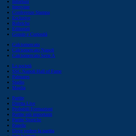
Infortuni
Interviste
Conferenze Stampa
Esclusive
Rubriche
Editoriali
Gossip e Curiosità
Calciomercato
Calciomercato Napoli
Calciomercato Serie A
La società
SSC Napoli Hall of Fame
Palmares
Stadio
Maglia
Partite
Diretta Live
Probabili Formazioni
Partite più importanti
Partite Storiche
Pagelle
Dove vedere la partita