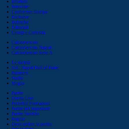
Infortuni
Interviste
Conferenze Stampa
Esclusive
Rubriche
Editoriali
Gossip e Curiosità
Calciomercato
Calciomercato Napoli
Calciomercato Serie A
La società
SSC Napoli Hall of Fame
Palmares
Stadio
Maglia
Partite
Diretta Live
Probabili Formazioni
Partite più importanti
Partite Storiche
Pagelle
Dove vedere la partita