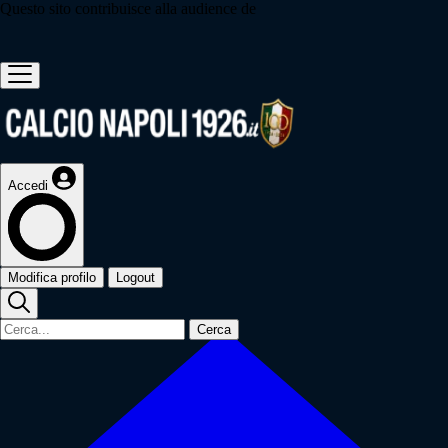
Questo sito contribuisce alla audience de
Accedi
Modifica profilo
Logout
Cerca