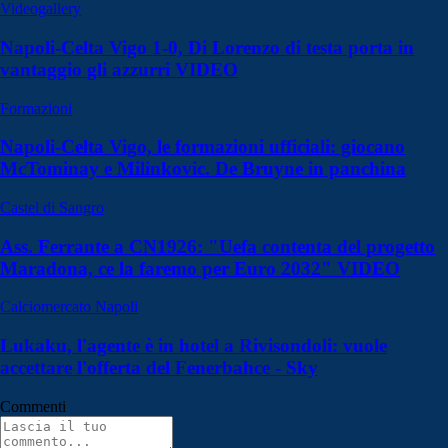
Videogallery
Napoli-Celta Vigo 1-0, Di Lorenzo di testa porta in
vantaggio gli azzurri VIDEO
Formazioni
Napoli-Celta Vigo, le formazioni ufficiali: giocano
McTominay e Milinkovic. De Bruyne in panchina
Castel di Sangro
Ass. Ferrante a CN1926: "Uefa contenta del progetto
Maradona, ce la faremo per Euro 2032" VIDEO
Calciomercato Napoli
Lukaku, l'agente è in hotel a Rivisondoli: vuole
accettare l'offerta del Fenerbahce - Sky
Commenti