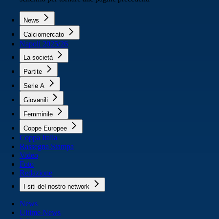
News
Calciomercato
Napoli 2025/26
La società
Partite
Serie A
Giovanili
Femminile
Coppe Europee
Coppa Italia
Rassegna Stampa
Video
Foto
Redazione
I siti del nostro network
News
Ultime News