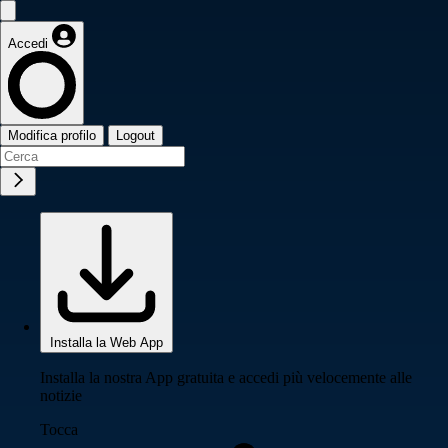
Accedi
Modifica profilo
Logout
Installa la Web App
Installa la nostra App gratuita e accedi più velocemente alle
notizie
Tocca