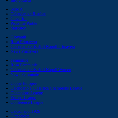
Info biglietti
Serie A
Calendario e Risultati
Classifica
Prossime Partite
Marcatori
Giovanili
Rosa Primavera
Calendario e risultati Napoli Primavera
News Primavera
Femminile
Rosa Femminile
Calendario e risultati Napoli Women
News Femminile
Coppe Europee
Calendario e Classifica Champions League
Champions League
Europa League
Conference League
Calcionapoli1926
Cittaceleste