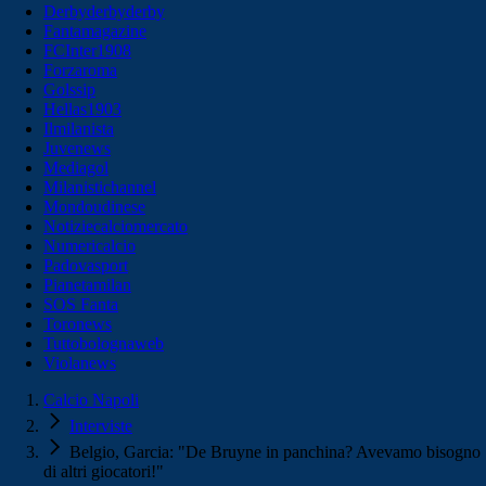
Derbyderbyderby
Fantamagazine
FCInter1908
Forzaroma
Golssip
Hellas1903
Ilmilanista
Juvenews
Mediagol
Milanistichannel
Mondoudinese
Notiziecalciomercato
Numericalcio
Padovasport
Pianetamilan
SOS Fanta
Toronews
Tuttobolognaweb
Violanews
Calcio Napoli
Interviste
Belgio, Garcia: "De Bruyne in panchina? Avevamo bisogno
di altri giocatori!"