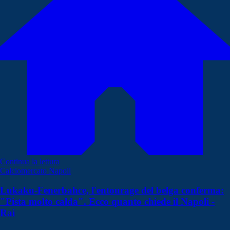
Continua la lettura
Calciomercato Napoli
Lukaku-Fenerbahce, l'entourage del belga conferma:
"Pista molto calda". Ecco quanto chiede il Napoli -
Rai