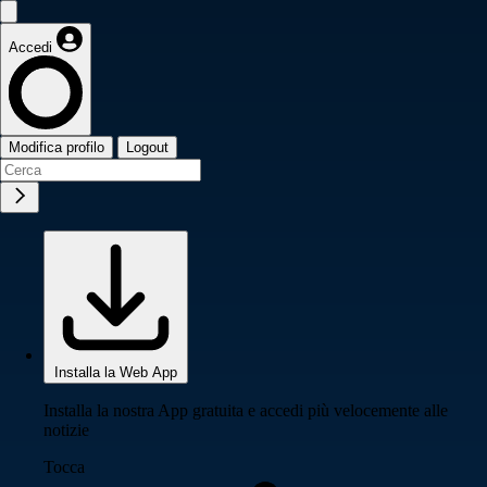
Accedi
Modifica profilo
Logout
Installa la Web App
Installa la nostra App gratuita e accedi più velocemente alle
notizie
Tocca