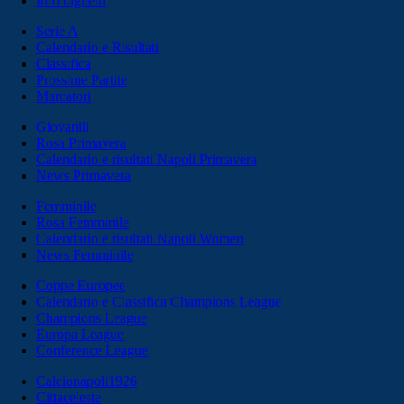
Info biglietti
Serie A
Calendario e Risultati
Classifica
Prossime Partite
Marcatori
Giovanili
Rosa Primavera
Calendario e risultati Napoli Primavera
News Primavera
Femminile
Rosa Femminile
Calendario e risultati Napoli Women
News Femminile
Coppe Europee
Calendario e Classifica Champions League
Champions League
Europa League
Conference League
Calcionapoli1926
Cittaceleste