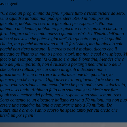
assoagenti
"C'è solo un programma da fare: ripulire tutto e ricominciare da zero.
Una squadra italiana non può spendere 50/60 milioni per un
giocatore, dobbiamo costruire giocatori per esportarli. Noi non
abbiamo un'identità, dobbiamo far giocare i nostri giovani che sono
forti. Vergara ad esempio, adesso quanto costa? E all'inizio dell'anno
mica si pensava che potesse giocare? Ha giocato non per la qualità
che ha, ma perché mancavano tutti. È fortissimo, ma ha giocato solo
perché non c'era nessuno. Il mercato oggi è malato, dicono che il
mercato ce l'hanno in mano i procuratori, ma non è così e vi spiego. Vi
faccio un esempio, anni fa Gattuso era alla Fiorentina, Mendes che è
uno dei più importanti, non è riuscito a portargli neanche uno dei 3
che voleva Gattuso per cui sono i dirigenti a decidere non i
procuratori. Prima non c'era la valorizzazione dei giocatori, io
giocavo perché ero forte. Oggi invece tra un giovane forte che non
porta valorizzazione e uno meno forte che però può essere valorizzato,
gioca il secondo. Abbiamo fatto non sonquamye richieste per fare
qualcosa e mettere dei paletti, ma le risposte sono state sempre zero.
Sono contento se un giocatore italiano va via a 70 milioni, ma non può
essere una squadra italiana a comprarne uno a 70 milioni. De
Laurentiis è bravo, l'anno scorso ha speso tanto per cui credo che
tirerà un po' i freni"