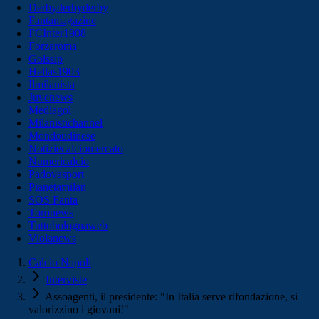
Derbyderbyderby
Fantamagazine
FCInter1908
Forzaroma
Golssip
Hellas1903
Ilmilanista
Juvenews
Mediagol
Milanistichannel
Mondoudinese
Notiziecalciomercato
Numericalcio
Padovasport
Pianetamilan
SOS Fanta
Toronews
Tuttobolognaweb
Violanews
Calcio Napoli
Interviste
Assoagenti, il presidente: "In Italia serve rifondazione, si
valorizzino i giovani!"