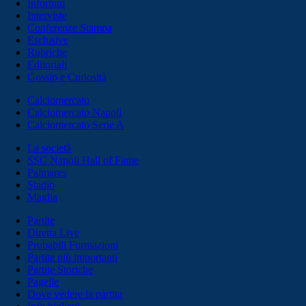
Infortuni
Interviste
Conferenze Stampa
Esclusive
Rubriche
Editoriali
Gossip e Curiosità
Calciomercato
Calciomercato Napoli
Calciomercato Serie A
La società
SSC Napoli Hall of Fame
Palmares
Stadio
Maglia
Partite
Diretta Live
Probabili Formazioni
Partite più importanti
Partite Storiche
Pagelle
Dove vedere la partita