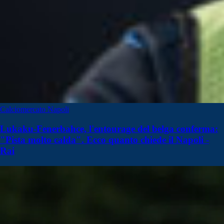
Calciomercato Napoli
Lukaku-Fenerbahce, l'entourage del belga conferma:
"Pista molto calda". Ecco quanto chiede il Napoli -
Rai