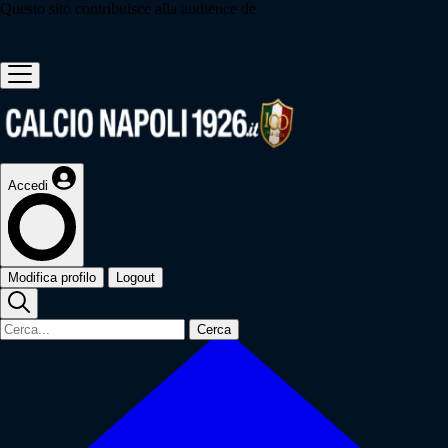
Questo sito contribuisce alla audience de
Accedi
Modifica profilo
Logout
Cerca