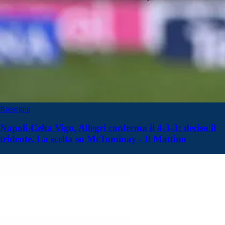
Rassegna
Napoli-Celta Vigo, Allegri conferma il 4-3-3: deciso il
tridente. La scelta su McTominay - Il Mattino