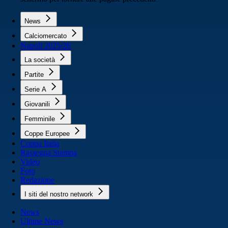
News
Calciomercato
Napoli 2025/26
La società
Partite
Serie A
Giovanili
Femminile
Coppe Europee
Coppa Italia
Rassegna Stampa
Video
Foto
Redazione
I siti del nostro network
News
Ultime News