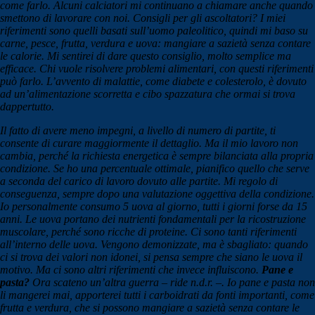
come farlo. Alcuni calciatori mi continuano a chiamare anche quando
smettono di lavorare con noi. Consigli per gli ascoltatori? I miei
riferimenti sono quelli basati sull’uomo paleolitico, quindi mi baso su
carne, pesce, frutta, verdura e uova: mangiare a sazietà senza contare
le calorie. Mi sentirei di dare questo consiglio, molto semplice ma
efficace. Chi vuole risolvere problemi alimentari, con questi riferimenti
può farlo. L’avvento di malattie, come diabete e colesterolo, è dovuto
ad un’alimentazione scorretta e cibo spazzatura che ormai si trova
dappertutto.
Il fatto di avere meno impegni, a livello di numero di partite, ti
consente di curare maggiormente il dettaglio. Ma il mio lavoro non
cambia, perché la richiesta energetica è sempre bilanciata alla propria
condizione. Se ho una percentuale ottimale, pianifico quello che serve
a seconda del carico di lavoro dovuto alle partite. Mi regolo di
conseguenza, sempre dopo una valutazione oggettiva della condizione.
Io personalmente consumo 5 uova al giorno, tutti i giorni forse da 15
anni. Le uova portano dei nutrienti fondamentali per la ricostruzione
muscolare, perché sono ricche di proteine. Ci sono tanti riferimenti
all’interno delle uova. Vengono demonizzate, ma è sbagliato: quando
ci si trova dei valori non idonei, si pensa sempre che siano le uova il
motivo. Ma ci sono altri riferimenti che invece influiscono.
Pane e
pasta?
Ora scateno un’altra guerra – ride n.d.r. –. Io pane e pasta non
li mangerei mai, apporterei tutti i carboidrati da fonti importanti, come
frutta e verdura, che si possono mangiare a sazietà senza contare le