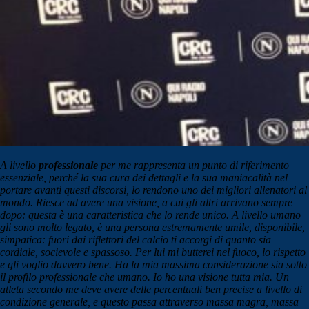
A livello
professionale
per me rappresenta un punto di riferimento
essenziale, perché la sua cura dei dettagli e la sua maniacalità nel
portare avanti questi discorsi, lo rendono uno dei migliori allenatori al
mondo. Riesce ad avere una visione, a cui gli altri arrivano sempre
dopo: questa è una caratteristica che lo rende unico. A livello umano
gli sono molto legato, è una persona estremamente umile, disponibile,
simpatica: fuori dai riflettori del calcio ti accorgi di quanto sia
cordiale, socievole e spassoso. Per lui mi butterei nel fuoco, lo rispetto
e gli voglio davvero bene. Ha la mia massima considerazione sia sotto
il profilo professionale che umano. Io ho una visione tutta mia. Un
atleta secondo me deve avere delle percentuali ben precise a livello di
condizione generale, e questo passa attraverso massa magra, massa