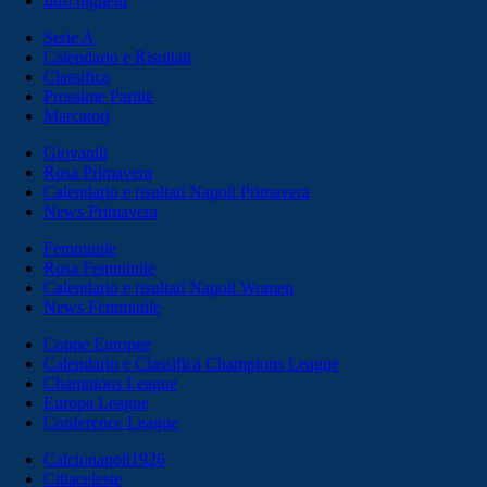
Info biglietti
Serie A
Calendario e Risultati
Classifica
Prossime Partite
Marcatori
Giovanili
Rosa Primavera
Calendario e risultati Napoli Primavera
News Primavera
Femminile
Rosa Femminile
Calendario e risultati Napoli Women
News Femminile
Coppe Europee
Calendario e Classifica Champions League
Champions League
Europa League
Conference League
Calcionapoli1926
Cittaceleste