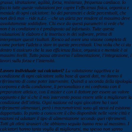
grassa, idratazione, agilità, forza, resistenza, frequenza cardiaca. Io
faccio tutte queste valutazioni per capire l’efficienza fisica, organica e
mentale di ogni calciatore: ho dei parametri e delle percentuali, che
non dirò mai – ride n.d.r. – che un atleta per rendere al massimo deve
assolutamente soddisfare. Chi esce da questi parametri si vede che
non è in condizioni o è predisposto ad infortunio. Tutte queste
valutazioni le elaboro e le inserisco in dei software, prima di
interpretare questi risultati. Riesco ad avere una visione completa di
come portare l'atleta a stare in queste percentuali. Una volta che ci sta
dentro ti assicuro che la sua efficienza fisica, organica e mentale è ai
massimi livelli. Tutto passa attraverso l’alimentazione, l’integrazione, i
lavori sulla forza e l’intensità.
Lavoro individuale sui calciatori?
La valutazione oggettiva e la
condizione di ogni calciatore sulla base di questi dati, mi danno il
riferimento di come poter intervenire. Quindi a seconda della tipologia
corporea e della condizione, li personalizzo e mi confronto con il
preparatore atletico, con il mister e con il dottore per essere un valore
aggiunto e far sì che il mio intervento possa essere utile a migliorare la
condizione dell’atleta. Ogni nazione ed ogni giocatore ha i suoi
riferimenti alimentari, però i macronutrienti sono gli stessi ed esistono
dappertutto. Io punto a conoscere il cibo disponibile nelle varie città e
nazioni ed adattare il tipo di alimentazione secondo quei riferimenti.
Tutti gli atleti stranieri che abbiamo seguito hanno reso al massimo. I
calciatori hanno tanta voglia di migliorarsi, ma spesso non sanno