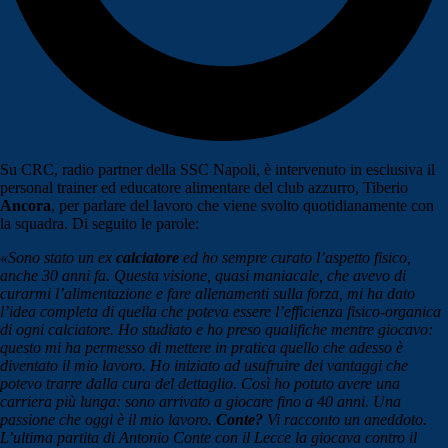
Su CRC, radio partner della SSC Napoli, è intervenuto in esclusiva il
personal trainer ed educatore alimentare del club azzurro, Tiberio
Ancora
, per parlare del lavoro che viene svolto quotidianamente con
la squadra. Di seguito le parole:
«Sono stato un ex
calciatore
ed ho sempre curato l’aspetto fisico,
anche 30 anni fa. Questa visione, quasi maniacale, che avevo di
curarmi l’alimentazione e fare allenamenti sulla forza, mi ha dato
l’idea completa di quella che poteva essere l’efficienza fisico-organica
di ogni calciatore. Ho studiato e ho preso qualifiche mentre giocavo:
questo mi ha permesso di mettere in pratica quello che adesso è
diventato il mio lavoro. Ho iniziato ad usufruire dei vantaggi che
potevo trarre dalla cura del dettaglio. Così ho potuto avere una
carriera più lunga: sono arrivato a giocare fino a 40 anni. Una
passione che oggi è il mio lavoro.
Conte?
Vi racconto un aneddoto.
L’ultima partita di Antonio Conte con il Lecce la giocava contro il