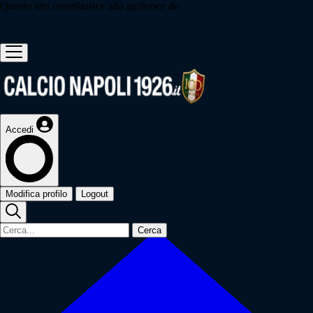
Questo sito contribuisce alla audience de
Accedi
Modifica profilo
Logout
Cerca