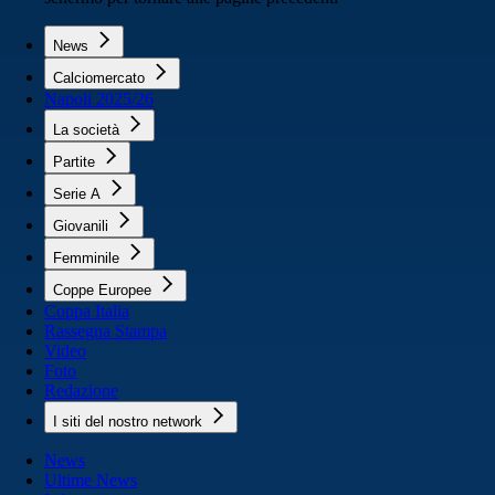
News
Calciomercato
Napoli 2025/26
La società
Partite
Serie A
Giovanili
Femminile
Coppe Europee
Coppa Italia
Rassegna Stampa
Video
Foto
Redazione
I siti del nostro network
News
Ultime News