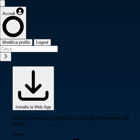
Accedi
Modifica profilo
Logout
Installa la Web App
Installa la nostra App gratuita e accedi più velocemente alle
notizie
Tocca