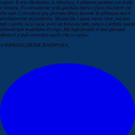
calorie. Il mio riferimento, lo ribadisco, è abbinare proteine con frutta
e verdura. Poi ovviamente nella giornata libera ti puoi concedere ciò
che vuoi. Concedersi una giornata libera durante la settimana non è
assolutamente un problema. Mozzarella e pizza vanno bene, ma non
tutti i giorni. Se si vuole avere un fisico asciutto, tonico e definito questi
alimenti non modellano il corpo. Ma logicamente in una giornata
libera ci si può concedere quello che si vuole».
© RIPRODUZIONE RISERVATA