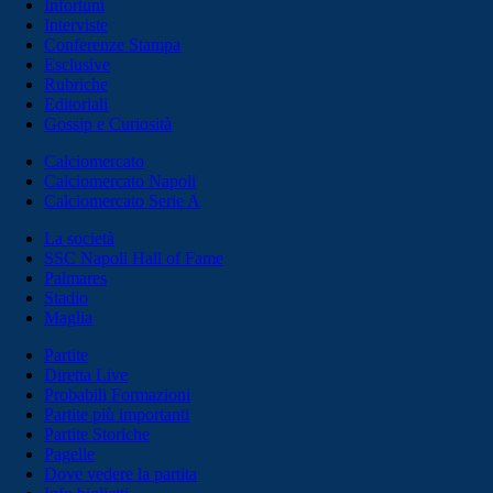
Infortuni
Interviste
Conferenze Stampa
Esclusive
Rubriche
Editoriali
Gossip e Curiosità
Calciomercato
Calciomercato Napoli
Calciomercato Serie A
La società
SSC Napoli Hall of Fame
Palmares
Stadio
Maglia
Partite
Diretta Live
Probabili Formazioni
Partite più importanti
Partite Storiche
Pagelle
Dove vedere la partita