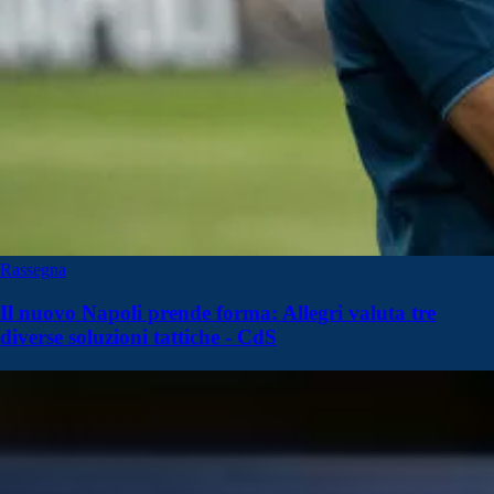
Rassegna
Il nuovo Napoli prende forma: Allegri valuta tre
diverse soluzioni tattiche - CdS