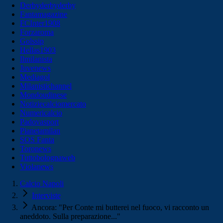
Derbyderbyderby
Fantamagazine
FCInter1908
Forzaroma
Golssip
Hellas1903
Ilmilanista
Juvenews
Mediagol
Milanistichannel
Mondoudinese
Notiziecalciomercato
Numericalcio
Padovasport
Pianetamilan
SOS Fanta
Toronews
Tuttobolognaweb
Violanews
Calcio Napoli
Interviste
Ancora: "Per Conte mi butterei nel fuoco, vi racconto un
aneddoto. Sulla preparazione..."