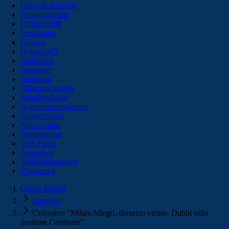
Derbyderbyderby
Fantamagazine
FCInter1908
Forzaroma
Golssip
Hellas1903
Ilmilanista
Juvenews
Mediagol
Milanistichannel
Mondoudinese
Notiziecalciomercato
Numericalcio
Padovasport
Pianetamilan
SOS Fanta
Toronews
Tuttobolognaweb
Violanews
Calcio Napoli
Interviste
Colombo: "Milan-Allegri, divorzio vicino. Dubbi sulla
gestione Cardinale"