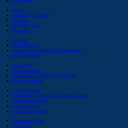
Info biglietti
Serie A
Calendario e Risultati
Classifica
Prossime Partite
Marcatori
Giovanili
Rosa Primavera
Calendario e risultati Napoli Primavera
News Primavera
Femminile
Rosa Femminile
Calendario e risultati Napoli Women
News Femminile
Coppe Europee
Calendario e Classifica Champions League
Champions League
Europa League
Conference League
Calcionapoli1926
Cittaceleste