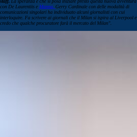
staff.
La speranza è che si posa iniziare presto questa nuova avventura
con De Laurentiis e
Manna.
Gerry Cardinale con delle modalità di
comunicazioni singolari ha individuato alcuni giornalisti con cui
interloquire. Fa scrivere ai giornali che il Milan si ispira al Liverpool e
credo che qualche procuratore farà il mercato del Milan".