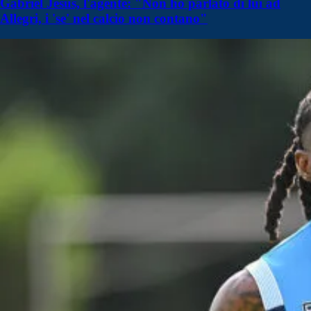
Gabriel Jesus, l'agente: "Non ho parlato di lui ad
Allegri, i 'se' nel calcio non contano"