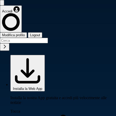
Accedi
Modifica profilo
Logout
Installa la Web App
Installa la nostra App gratuita e accedi più velocemente alle
notizie
Tocca