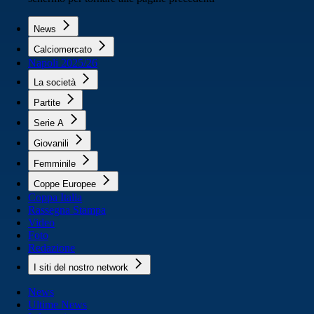
News
Calciomercato
Napoli 2025/26
La società
Partite
Serie A
Giovanili
Femminile
Coppe Europee
Coppa Italia
Rassegna Stampa
Video
Foto
Redazione
I siti del nostro network
News
Ultime News