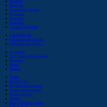
Infortuni
Interviste
Conferenze Stampa
Esclusive
Rubriche
Editoriali
Gossip e Curiosità
Calciomercato
Calciomercato Napoli
Calciomercato Serie A
La società
SSC Napoli Hall of Fame
Palmares
Stadio
Maglia
Partite
Diretta Live
Probabili Formazioni
Partite più importanti
Partite Storiche
Pagelle
Dove vedere la partita