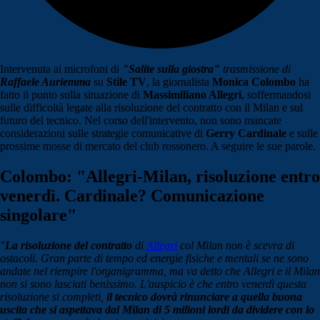
Intervenuta ai microfoni di
"Salite sulla giostra"
trasmissione di
Raffaele Auriemma
su
Stile TV
, la giornalista
Monica Colombo
ha
fatto il punto sulla situazione di
Massimiliano Allegri
, soffermandosi
sulle difficoltà legate alla risoluzione del contratto con il Milan e sul
futuro del tecnico. Nel corso dell'intervento, non sono mancate
considerazioni sulle strategie comunicative di
Gerry Cardinale
e sulle
prossime mosse di mercato del club rossonero. A seguire le sue parole.
Colombo: "Allegri-Milan, risoluzione entro
venerdì. Cardinale? Comunicazione
singolare"
"
La risoluzione del contratto
di
Allegri
col Milan non è scevra di
ostacoli. Gran parte di tempo ed energie fisiche e mentali se ne sono
andate nel riempire l'organigramma, ma va detto che Allegri e il Milan
non si sono lasciati benissimo. L'auspicio è che entro venerdì questa
risoluzione si completi,
il tecnico dovrà rinunciare a quella buona
uscita che si aspettava dal Milan di 5 milioni lordi da dividere con lo