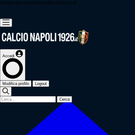
Questo sito contribuisce alla audience de
Accedi
Modifica profilo
Logout
Cerca