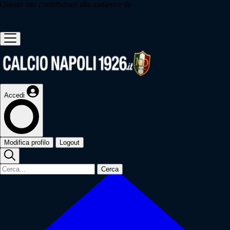
Questo sito contribuisce alla audience de
Accedi
Modifica profilo
Logout
Cerca