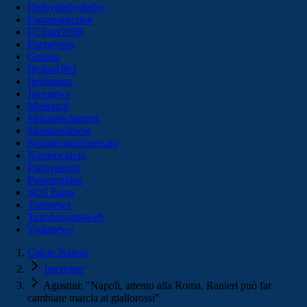
Derbyderbyderby
Fantamagazine
FCInter1908
Forzaroma
Golssip
Hellas1903
Ilmilanista
Juvenews
Mediagol
Milanistichannel
Mondoudinese
Notiziecalciomercato
Numericalcio
Padovasport
Pianetamilan
SOS Fanta
Toronews
Tuttobolognaweb
Violanews
Calcio Napoli
Interviste
Agostini: "Napoli, attento alla Roma. Ranieri può far
cambiare marcia ai giallorossi"