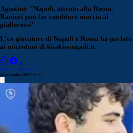
Agostini: "Napoli, attento alla Roma.
Ranieri può far cambiare marcia ai
giallorossi"
L'ex giocatore di Napoli e Roma ha parlato
ai microfoni di kisskissnapoli.it
Domenico D'Ausilio
22 novembre 2024 - 06:00