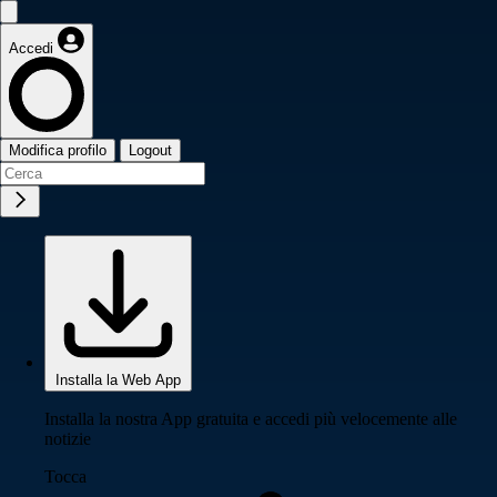
Accedi
Modifica profilo
Logout
Installa la Web App
Installa la nostra App gratuita e accedi più velocemente alle
notizie
Tocca