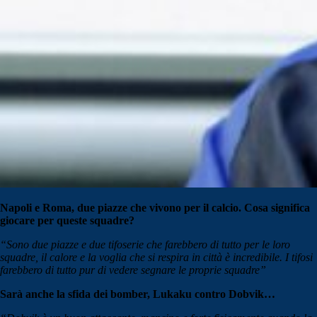
Napoli e Roma, due piazze che vivono per il calcio. Cosa significa
giocare per queste squadre?
“Sono due piazze e due tifoserie che farebbero di tutto per le loro
squadre, il calore e la voglia che si respira in città è incredibile. I tifosi
farebbero di tutto pur di vedere segnare le proprie squadre”
Sarà anche la sfida dei bomber, Lukaku contro Dobvik…