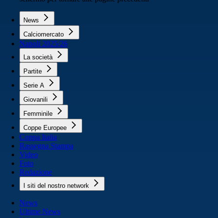
News
Calciomercato
Napoli 2025/26
La società
Partite
Serie A
Giovanili
Femminile
Coppe Europee
Coppa Italia
Rassegna Stampa
Video
Foto
Redazione
I siti del nostro network
News
Ultime News