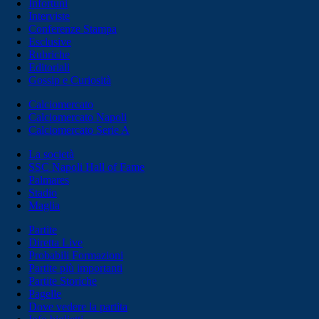
Infortuni
Interviste
Conferenze Stampa
Esclusive
Rubriche
Editoriali
Gossip e Curiosità
Calciomercato
Calciomercato Napoli
Calciomercato Serie A
La società
SSC Napoli Hall of Fame
Palmares
Stadio
Maglia
Partite
Diretta Live
Probabili Formazioni
Partite più importanti
Partite Storiche
Pagelle
Dove vedere la partita