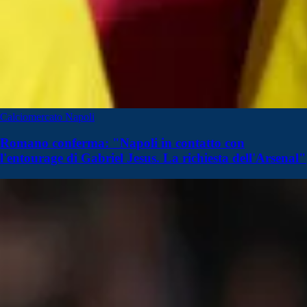
Calciomercato Napoli
Romano conferma: "Napoli in contatto con
l'entourage di Gabriel Jesus. La richiesta dell'Arsenal"