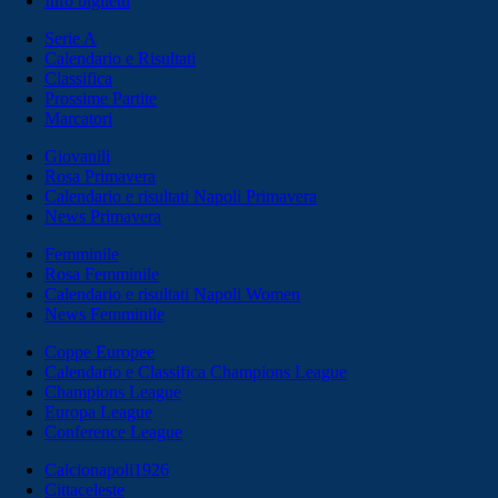
Info biglietti
Serie A
Calendario e Risultati
Classifica
Prossime Partite
Marcatori
Giovanili
Rosa Primavera
Calendario e risultati Napoli Primavera
News Primavera
Femminile
Rosa Femminile
Calendario e risultati Napoli Women
News Femminile
Coppe Europee
Calendario e Classifica Champions League
Champions League
Europa League
Conference League
Calcionapoli1926
Cittaceleste