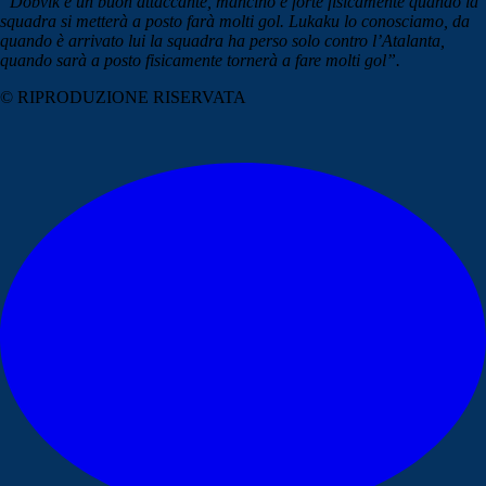
“Dobvik è un buon attaccante, mancino e forte fisicamente quando la
squadra si metterà a posto farà molti gol. Lukaku lo conosciamo, da
quando è arrivato lui la squadra ha perso solo contro l’Atalanta,
quando sarà a posto fisicamente tornerà a fare molti gol”.
© RIPRODUZIONE RISERVATA