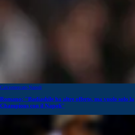
Calciomercato Napoli
Romano: "Badiashile ha altre offerte, ma vuole solo la
Champions con il Napoli"