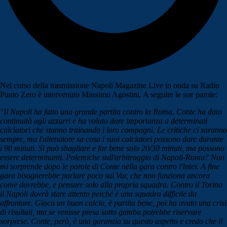
Nel corso della trasmissione Napoli Magazine Live in onda su Radio
Punto Zero è intervenuto Massimo Agostini. A seguire le sue parole:
"Il Napoli ha fatto una grande partita contro la Roma. Conte ha dato
continuità agli azzurri e ha voluto dare importanza a determinati
calciatori che stanno trainando i loro compagni. Le critiche ci saranno
sempre, ma l'allenatore sa cosa i suoi calciatori possono dare durante
i 90 minuti. Si può sbagliare e far bene solo 20/30 minuti, ma possono
essere determinanti. Polemiche sull'arbitraggio di Napoli-Roma? Non
mi sorprende dopo le parole di Conte nella gara contro l'Inter. A fine
gara bisognerebbe parlare poco sul Var, che non funziona ancora
come dovrebbe, e pensare solo alla propria squadra. Contro il Torino
il Napoli dovrà stare attento perché è una squadra difficile da
affrontare. Gioca un buon calcio, è partita bene, poi ha avuto una crisi
di risultati, ma se venisse presa sotto gamba potrebbe riservare
sorprese. Conte, però, è una garanzia su questo aspetto e credo che il