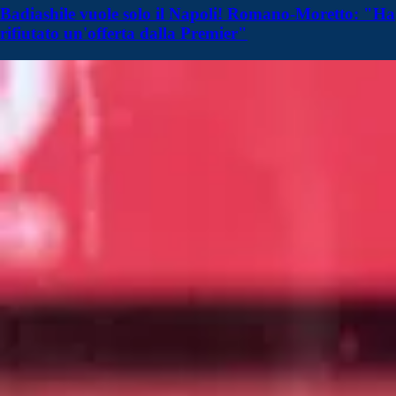
Badiashile vuole solo il Napoli! Romano-Moretto: "Ha
rifiutato un'offerta dalla Premier"