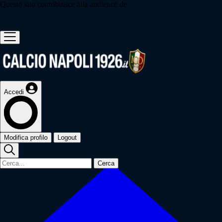
Questo sito contribuisce alla audience de
Accedi
Modifica profilo
Logout
Cerca