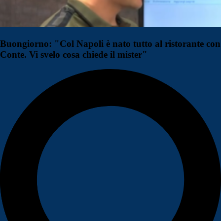
Buongiorno: "Col Napoli è nato tutto al ristorante con
Conte. Vi svelo cosa chiede il mister"