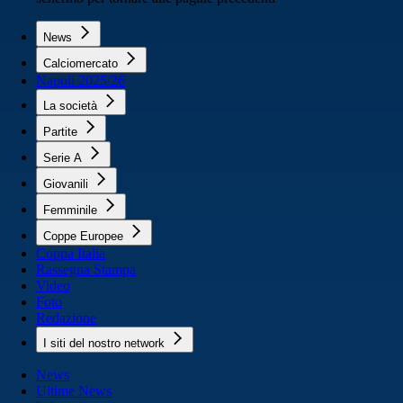
News
Calciomercato
Napoli 2025/26
La società
Partite
Serie A
Giovanili
Femminile
Coppe Europee
Coppa Italia
Rassegna Stampa
Video
Foto
Redazione
I siti del nostro network
News
Ultime News