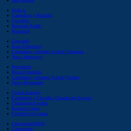
Info biglietti
Serie A
Calendario e Risultati
Classifica
Prossime Partite
Marcatori
Giovanili
Rosa Primavera
Calendario e risultati Napoli Primavera
News Primavera
Femminile
Rosa Femminile
Calendario e risultati Napoli Women
News Femminile
Coppe Europee
Calendario e Classifica Champions League
Champions League
Europa League
Conference League
Calcionapoli1926
Cittaceleste