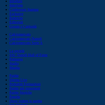
Infortuni
Interviste
Conferenze Stampa
Esclusive
Rubriche
Editoriali
Gossip e Curiosità
Calciomercato
Calciomercato Napoli
Calciomercato Serie A
La società
SSC Napoli Hall of Fame
Palmares
Stadio
Maglia
Partite
Diretta Live
Probabili Formazioni
Partite più importanti
Partite Storiche
Pagelle
Dove vedere la partita