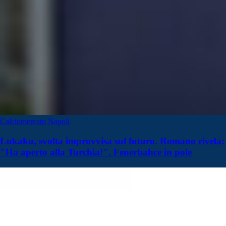
Calciomercato Napoli
Lukaku, svolta improvvisa sul futuro. Romano rivela:
"Ha aperto alla Turchia!". Fenerbahce in pole