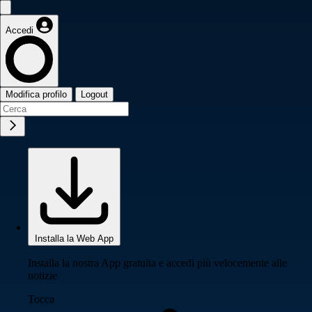
Accedi
Modifica profilo
Logout
Installa la Web App
Installa la nostra App gratuita e accedi più velocemente alle
notizie
Tocca