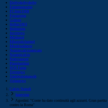
Derbyderbyderby
Fantamagazine
FCInter1908
Forzaroma
Golssip
Hellas1903
Ilmilanista
Juvenews
Mediagol
Milanistichannel
Mondoudinese
Notiziecalciomercato
Numericalcio
Padovasport
Pianetamilan
SOS Fanta
Toronews
Tuttobolognaweb
Violanews
Calcio Napoli
Interviste
Agostini: "Conte ha dato continuità agli azzurri. Gran partita
contro la Roma"